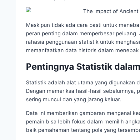
Meskipun tidak ada cara pasti untuk menebak
peran penting dalam memperbesar peluang. 
rahasia penggunaan statistik untuk menghasil
memanfaatkan data historis dalam menebak 
Pentingnya Statistik dala
Statistik adalah alat utama yang digunakan 
Dengan memeriksa hasil-hasil sebelumnya, 
sering muncul dan yang jarang keluar.
Data ini memberikan gambaran mengenai ke
pemain bisa lebih fokus dalam memilih angka
baik pemahaman tentang pola yang tersembu