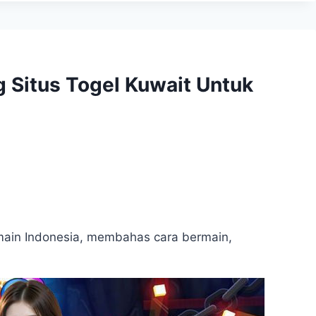
 Situs Togel Kuwait Untuk
main Indonesia, membahas cara bermain,