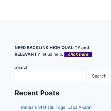
NEED BACKLINK HIGH QUALITY and
RELEVANT ?
let us help.
click here
Search
Search
Recent Posts
Rahasia Statistik Togel Laos Akurat