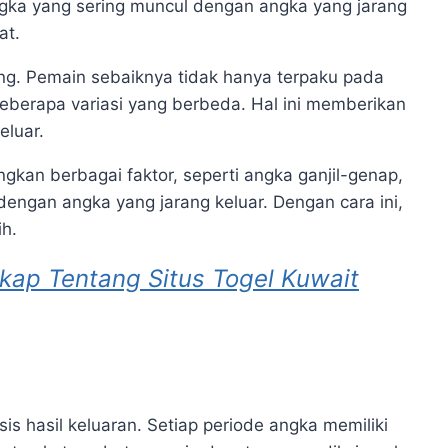
a yang sering muncul dengan angka yang jarang
at.
ting. Pemain sebaiknya tidak hanya terpaku pada
berapa variasi yang berbeda. Hal ini memberikan
eluar.
kan berbagai faktor, seperti angka ganjil-genap,
dengan angka yang jarang keluar. Dengan cara ini,
ih.
kap Tentang Situs Togel Kuwait
s hasil keluaran. Setiap periode angka memiliki