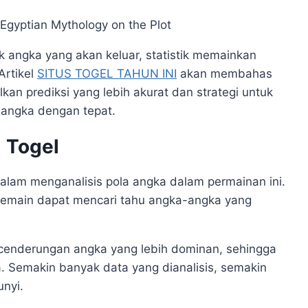
 angka yang akan keluar, statistik memainkan
Artikel
SITUS TOGEL TAHUN INI
akan membahas
kan prediksi yang lebih akurat dan strategi untuk
angka dengan tepat.
m Togel
dalam menganalisis pola angka dalam permainan ini.
pemain dapat mencari tahu angka-angka yang
cenderungan angka yang lebih dominan, sehingga
. Semakin banyak data yang dianalisis, semakin
nyi.