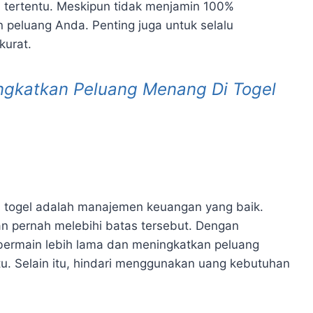
ma tertentu. Meskipun tidak menjamin 100%
 peluang Anda. Penting juga untuk selalu
kurat.
ingkatkan Peluang Menang Di Togel
n togel adalah manajemen keuangan yang baik.
an pernah melebihi batas tersebut. Dengan
 bermain lebih lama dan meningkatkan peluang
. Selain itu, hindari menggunakan uang kebutuhan