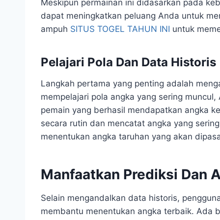
Meskipun permainan ini didasarkan pada keb
dapat meningkatkan peluang Anda untuk mem
ampuh
SITUS TOGEL TAHUN INI
untuk memen
Pelajari Pola Dan Data Historis
Langkah pertama yang penting adalah menga
mempelajari pola angka yang sering muncul, 
pemain yang berhasil mendapatkan angka k
secara rutin dan mencatat angka yang sering 
menentukan angka taruhan yang akan dipas
Manfaatkan Prediksi Dan An
Selain mengandalkan data historis, penggunaa
membantu menentukan angka terbaik. Ada be