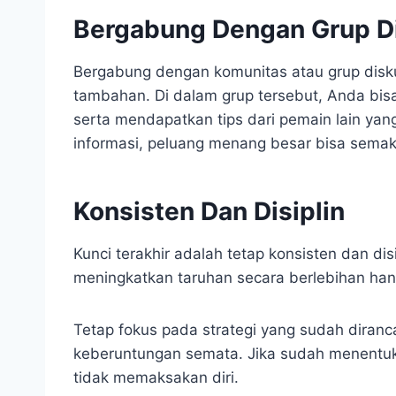
Bergabung Dengan Grup Di
Bergabung dengan komunitas atau grup disk
tambahan. Di dalam grup tersebut, Anda bisa
serta mendapatkan tips dari pemain lain ya
informasi, peluang menang besar bisa semak
Konsisten Dan Disiplin
Kunci terakhir adalah tetap konsisten dan di
meningkatkan taruhan secara berlebihan han
Tetap fokus pada strategi yang sudah diranc
keberuntungan semata. Jika sudah menentuk
tidak memaksakan diri.