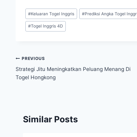
Post
#
Keluaran Togel Inggris
#
Prediksi Angka Togel Inggr
Tags:
#
Togel Inggris 4D
Post
PREVIOUS
Strategi Jitu Meningkatkan Peluang Menang Di
navigation
Togel Hongkong
Similar Posts