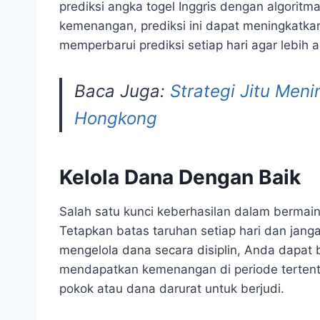
prediksi angka togel Inggris dengan algorit
kemenangan, prediksi ini dapat meningkatkan
memperbarui prediksi setiap hari agar lebih a
Baca Juga:
Strategi Jitu Men
Hongkong
Kelola Dana Dengan Baik
Salah satu kunci keberhasilan dalam bermai
Tetapkan batas taruhan setiap hari dan jang
mengelola dana secara disiplin, Anda dapat
mendapatkan kemenangan di periode tertentu
pokok atau dana darurat untuk berjudi.