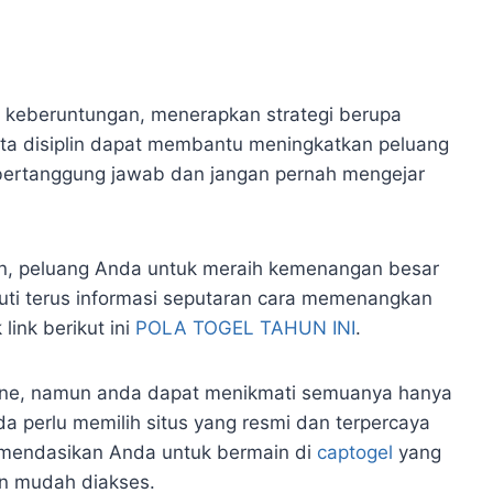
 keberuntungan, menerapkan strategi berupa
serta disiplin dapat membantu meningkatkan peluang
 bertanggung jawab dan jangan pernah mengejar
n, peluang Anda untuk meraih kemenangan besar
 ikuti terus informasi seputaran cara memenangkan
link berikut ini
POLA TOGEL TAHUN INI
.
nline, namun anda dapat menikmati semuanya hanya
da perlu memilih situs yang resmi dan terpercaya
komendasikan Anda untuk bermain di
captogel
yang
an mudah diakses.