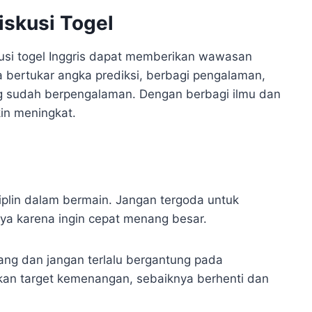
skusi Togel
usi togel Inggris dapat memberikan wawasan
 bertukar angka prediksi, berbagi pengalaman,
ng sudah berpengalaman. Dengan berbagi ilmu dan
in meningkat.
siplin dalam bermain. Jangan tergoda untuk
ya karena ingin cepat menang besar.
ang dan jangan terlalu bergantung pada
an target kemenangan, sebaiknya berhenti dan