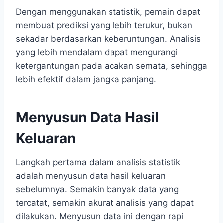
Dengan menggunakan statistik, pemain dapat
membuat prediksi yang lebih terukur, bukan
sekadar berdasarkan keberuntungan. Analisis
yang lebih mendalam dapat mengurangi
ketergantungan pada acakan semata, sehingga
lebih efektif dalam jangka panjang.
Menyusun Data Hasil
Keluaran
Langkah pertama dalam analisis statistik
adalah menyusun data hasil keluaran
sebelumnya. Semakin banyak data yang
tercatat, semakin akurat analisis yang dapat
dilakukan. Menyusun data ini dengan rapi