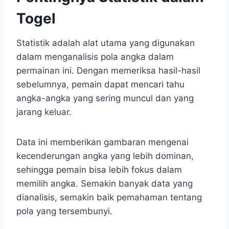
Togel
Statistik adalah alat utama yang digunakan
dalam menganalisis pola angka dalam
permainan ini. Dengan memeriksa hasil-hasil
sebelumnya, pemain dapat mencari tahu
angka-angka yang sering muncul dan yang
jarang keluar.
Data ini memberikan gambaran mengenai
kecenderungan angka yang lebih dominan,
sehingga pemain bisa lebih fokus dalam
memilih angka. Semakin banyak data yang
dianalisis, semakin baik pemahaman tentang
pola yang tersembunyi.