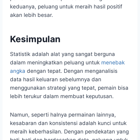
keduanya, peluang untuk meraih hasil positif
akan lebih besar.
Kesimpulan
Statistik adalah alat yang sangat berguna
dalam meningkatkan peluang untuk
menebak
angka
dengan tepat. Dengan menganalisis
data hasil keluaran sebelumnya dan
menggunakan strategi yang tepat, pemain bisa
lebih terukur dalam membuat keputusan.
Namun, seperti halnya permainan lainnya,
kesabaran dan konsistensi adalah kunci untuk
meraih keberhasilan. Dengan pendekatan yang