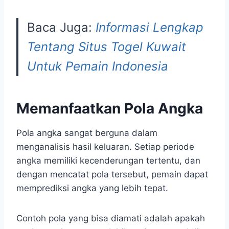
Baca Juga:
Informasi Lengkap
Tentang Situs Togel Kuwait
Untuk Pemain Indonesia
Memanfaatkan Pola Angka
Pola angka sangat berguna dalam
menganalisis hasil keluaran. Setiap periode
angka memiliki kecenderungan tertentu, dan
dengan mencatat pola tersebut, pemain dapat
memprediksi angka yang lebih tepat.
Contoh pola yang bisa diamati adalah apakah