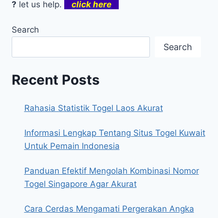
?
let us help.
click here
Search
Search
Recent Posts
Rahasia Statistik Togel Laos Akurat
Informasi Lengkap Tentang Situs Togel Kuwait
Untuk Pemain Indonesia
Panduan Efektif Mengolah Kombinasi Nomor
Togel Singapore Agar Akurat
Cara Cerdas Mengamati Pergerakan Angka