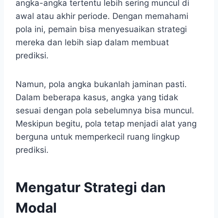
angka-angka tertentu lebih sering muncul di
awal atau akhir periode. Dengan memahami
pola ini, pemain bisa menyesuaikan strategi
mereka dan lebih siap dalam membuat
prediksi.
Namun, pola angka bukanlah jaminan pasti.
Dalam beberapa kasus, angka yang tidak
sesuai dengan pola sebelumnya bisa muncul.
Meskipun begitu, pola tetap menjadi alat yang
berguna untuk memperkecil ruang lingkup
prediksi.
Mengatur Strategi dan
Modal