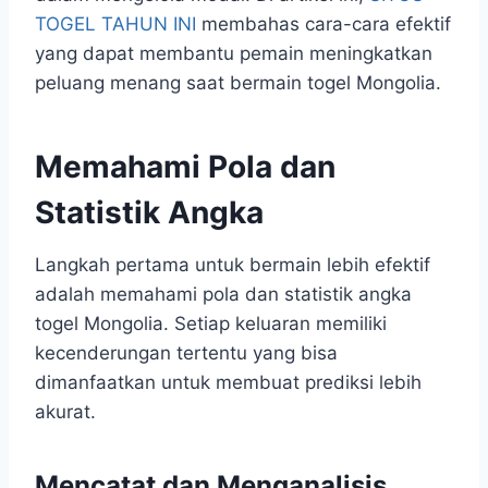
TOGEL TAHUN INI
membahas cara-cara efektif
yang dapat membantu pemain meningkatkan
peluang menang saat bermain togel Mongolia.
Memahami Pola dan
Statistik Angka
Langkah pertama untuk bermain lebih efektif
adalah memahami pola dan statistik angka
togel Mongolia. Setiap keluaran memiliki
kecenderungan tertentu yang bisa
dimanfaatkan untuk membuat prediksi lebih
akurat.
Mencatat dan Menganalisis