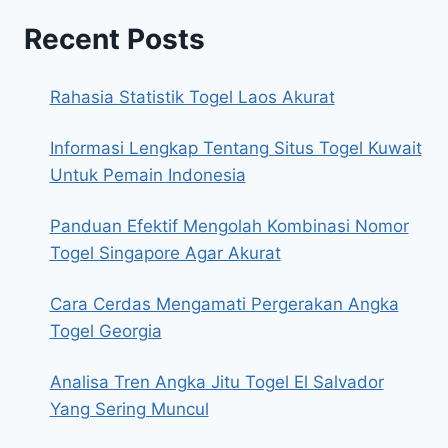
Recent Posts
Rahasia Statistik Togel Laos Akurat
Informasi Lengkap Tentang Situs Togel Kuwait
Untuk Pemain Indonesia
Panduan Efektif Mengolah Kombinasi Nomor
Togel Singapore Agar Akurat
Cara Cerdas Mengamati Pergerakan Angka
Togel Georgia
Analisa Tren Angka Jitu Togel El Salvador
Yang Sering Muncul