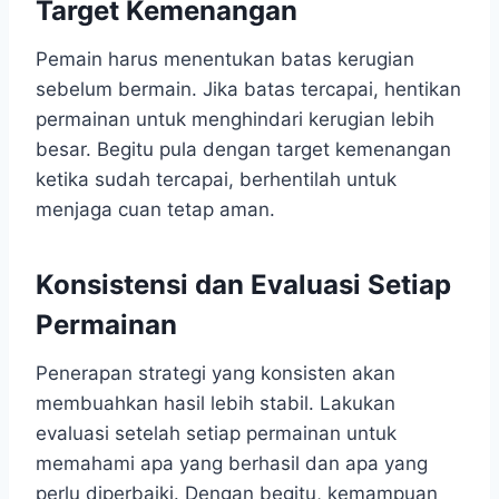
Target Kemenangan
Pemain harus menentukan batas kerugian
sebelum bermain. Jika batas tercapai, hentikan
permainan untuk menghindari kerugian lebih
besar. Begitu pula dengan target kemenangan
ketika sudah tercapai, berhentilah untuk
menjaga cuan tetap aman.
Konsistensi dan Evaluasi Setiap
Permainan
Penerapan strategi yang konsisten akan
membuahkan hasil lebih stabil. Lakukan
evaluasi setelah setiap permainan untuk
memahami apa yang berhasil dan apa yang
perlu diperbaiki. Dengan begitu, kemampuan