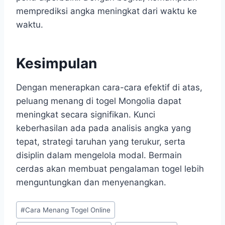
memprediksi angka meningkat dari waktu ke
waktu.
Kesimpulan
Dengan menerapkan cara-cara efektif di atas,
peluang menang di togel Mongolia dapat
meningkat secara signifikan. Kunci
keberhasilan ada pada analisis angka yang
tepat, strategi taruhan yang terukur, serta
disiplin dalam mengelola modal. Bermain
cerdas akan membuat pengalaman togel lebih
menguntungkan dan menyenangkan.
Post
#
Cara Menang Togel Online
Tags: