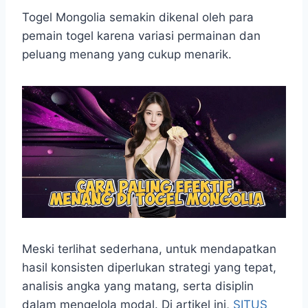
h
a
e
e
k
i
a
c
s
l
y
n
Togel Mongolia semakin dikenal oleh para
t
e
s
e
p
e
pemain togel karena variasi permainan dan
s
b
e
g
e
peluang menang yang cukup menarik.
A
o
n
r
p
o
g
a
p
k
e
m
r
Meski terlihat sederhana, untuk mendapatkan
hasil konsisten diperlukan strategi yang tepat,
analisis angka yang matang, serta disiplin
dalam mengelola modal. Di artikel ini,
SITUS