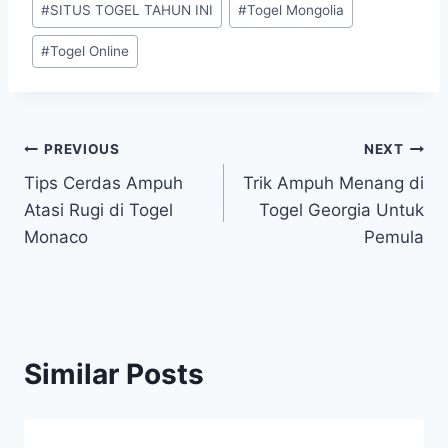
#
SITUS TOGEL TAHUN INI
#
Togel Mongolia
#
Togel Online
Post
PREVIOUS
NEXT
Tips Cerdas Ampuh
Trik Ampuh Menang di
navigation
Atasi Rugi di Togel
Togel Georgia Untuk
Monaco
Pemula
Similar Posts