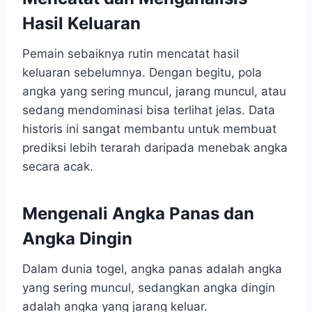
Hasil Keluaran
Pemain sebaiknya rutin mencatat hasil
keluaran sebelumnya. Dengan begitu, pola
angka yang sering muncul, jarang muncul, atau
sedang mendominasi bisa terlihat jelas. Data
historis ini sangat membantu untuk membuat
prediksi lebih terarah daripada menebak angka
secara acak.
Mengenali Angka Panas dan
Angka Dingin
Dalam dunia togel, angka panas adalah angka
yang sering muncul, sedangkan angka dingin
adalah angka yang jarang keluar.