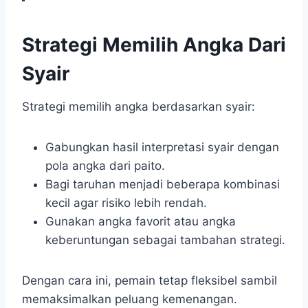
Strategi Memilih Angka Dari
Syair
Strategi memilih angka berdasarkan syair:
Gabungkan hasil interpretasi syair dengan
pola angka dari paito.
Bagi taruhan menjadi beberapa kombinasi
kecil agar risiko lebih rendah.
Gunakan angka favorit atau angka
keberuntungan sebagai tambahan strategi.
Dengan cara ini, pemain tetap fleksibel sambil
memaksimalkan peluang kemenangan.