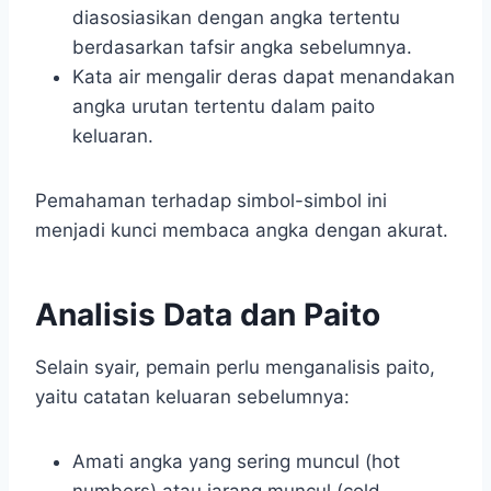
diasosiasikan dengan angka tertentu
berdasarkan tafsir angka sebelumnya.
Kata air mengalir deras dapat menandakan
angka urutan tertentu dalam paito
keluaran.
Pemahaman terhadap simbol-simbol ini
menjadi kunci membaca angka dengan akurat.
Analisis Data dan Paito
Selain syair, pemain perlu menganalisis paito,
yaitu catatan keluaran sebelumnya:
Amati angka yang sering muncul (hot