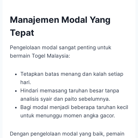
Manajemen Modal Yang
Tepat
Pengelolaan modal sangat penting untuk
bermain Togel Malaysia:
Tetapkan batas menang dan kalah setiap
hari.
Hindari memasang taruhan besar tanpa
analisis syair dan paito sebelumnya.
Bagi modal menjadi beberapa taruhan kecil
untuk menunggu momen angka gacor.
Dengan pengelolaan modal yang baik, pemain