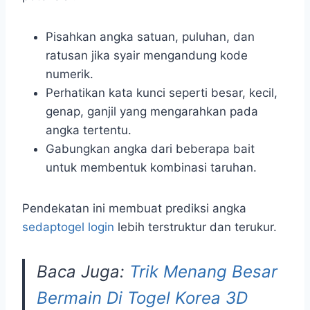
Pisahkan angka satuan, puluhan, dan
ratusan jika syair mengandung kode
numerik.
Perhatikan kata kunci seperti besar, kecil,
genap, ganjil yang mengarahkan pada
angka tertentu.
Gabungkan angka dari beberapa bait
untuk membentuk kombinasi taruhan.
Pendekatan ini membuat prediksi angka
sedaptogel login
lebih terstruktur dan terukur.
Baca Juga:
Trik Menang Besar
Bermain Di Togel Korea 3D