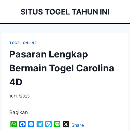
Skip
SITUS TOGEL TAHUN INI
to
content
TOGEL ONLINE
Pasaran Lengkap
Bermain Togel Carolina
4D
10/11/2025
Bagikan
W
F
M
T
S
L
X
Share