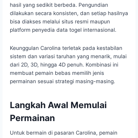
hasil yang sedikit berbeda. Pengundian
dilakukan secara konsisten, dan setiap hasilnya
bisa diakses melalui situs resmi maupun
platform penyedia data togel internasional.
Keunggulan Carolina terletak pada kestabilan
sistem dan variasi taruhan yang menarik, mulai
dari 2D, 3D, hingga 4D penuh. Kombinasi ini
membuat pemain bebas memilih jenis
permainan sesuai strategi masing-masing.
Langkah Awal Memulai
Permainan
Untuk bermain di pasaran Carolina, pemain