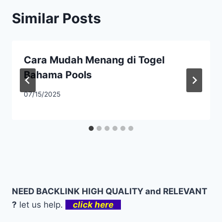
Similar Posts
Cara Mudah Menang di Togel
Bahama Pools
07/15/2025
NEED BACKLINK HIGH QUALITY and RELEVANT
?
let us help.
click here