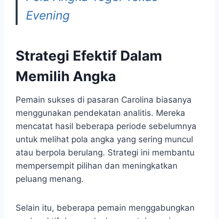
Evening
Strategi Efektif Dalam
Memilih Angka
Pemain sukses di pasaran Carolina biasanya
menggunakan pendekatan analitis. Mereka
mencatat hasil beberapa periode sebelumnya
untuk melihat pola angka yang sering muncul
atau berpola berulang. Strategi ini membantu
mempersempit pilihan dan meningkatkan
peluang menang.
Selain itu, beberapa pemain menggabungkan