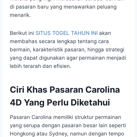
di pasaran baru yang menawarkan peluang
menarik.
Berikut ini
SITUS TOGEL TAHUN INI
akan
membahas secara lengkap tentang cara
bermain, karakteristik pasaran, hingga strategi
yang dapat digunakan agar permainan menjadi
lebih terarah dan efisien.
Ciri Khas Pasaran Carolina
4D Yang Perlu Diketahui
Pasaran Carolina memiliki struktur permainan
yang serupa dengan pasaran besar lain seperti
Hongkong atau Sydney, namun dengan tempo