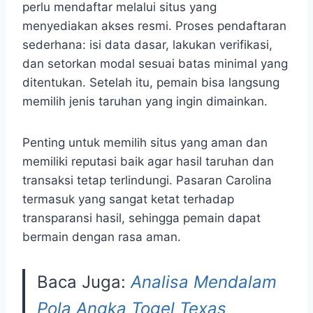
perlu mendaftar melalui situs yang
menyediakan akses resmi. Proses pendaftaran
sederhana: isi data dasar, lakukan verifikasi,
dan setorkan modal sesuai batas minimal yang
ditentukan. Setelah itu, pemain bisa langsung
memilih jenis taruhan yang ingin dimainkan.
Penting untuk memilih situs yang aman dan
memiliki reputasi baik agar hasil taruhan dan
transaksi tetap terlindungi. Pasaran Carolina
termasuk yang sangat ketat terhadap
transparansi hasil, sehingga pemain dapat
bermain dengan rasa aman.
Baca Juga:
Analisa Mendalam
Pola Angka Togel Texas