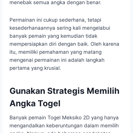
menebak semua angka dengan benar.
Permainan ini cukup sederhana, tetapi
kesederhanaannya sering kali mengelabui
banyak pemain yang kemudian tidak
mempersiapkan diri dengan baik. Oleh karena
itu, memiliki pemahaman yang matang
mengenai permainan ini adalah langkah
pertama yang krusial.
Gunakan Strategis Memilih
Angka Togel
Banyak pemain Togel Meksiko 2D yang hanya
mengandalkan keberuntungan dalam memilih