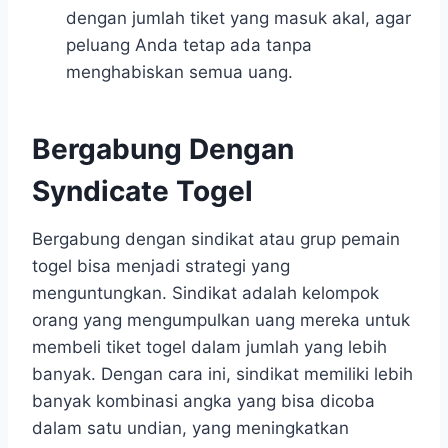
dengan jumlah tiket yang masuk akal, agar
peluang Anda tetap ada tanpa
menghabiskan semua uang.
Bergabung Dengan
Syndicate Togel
Bergabung dengan sindikat atau grup pemain
togel bisa menjadi strategi yang
menguntungkan. Sindikat adalah kelompok
orang yang mengumpulkan uang mereka untuk
membeli tiket togel dalam jumlah yang lebih
banyak. Dengan cara ini, sindikat memiliki lebih
banyak kombinasi angka yang bisa dicoba
dalam satu undian, yang meningkatkan