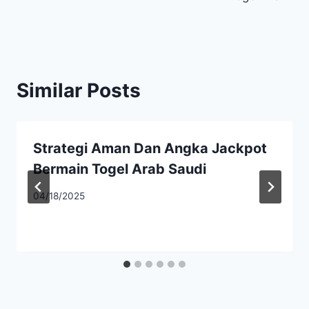
Similar Posts
Strategi Aman Dan Angka Jackpot
Bermain Togel Arab Saudi
04/18/2025