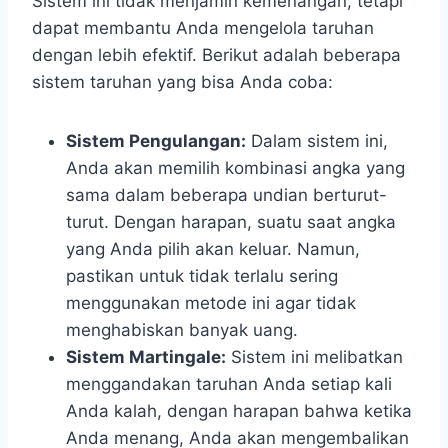
Sistem ini tidak menjamin kemenangan, tetapi
dapat membantu Anda mengelola taruhan
dengan lebih efektif. Berikut adalah beberapa
sistem taruhan yang bisa Anda coba:
Sistem Pengulangan:
Dalam sistem ini,
Anda akan memilih kombinasi angka yang
sama dalam beberapa undian berturut-
turut. Dengan harapan, suatu saat angka
yang Anda pilih akan keluar. Namun,
pastikan untuk tidak terlalu sering
menggunakan metode ini agar tidak
menghabiskan banyak uang.
Sistem Martingale:
Sistem ini melibatkan
menggandakan taruhan Anda setiap kali
Anda kalah, dengan harapan bahwa ketika
Anda menang, Anda akan mengembalikan