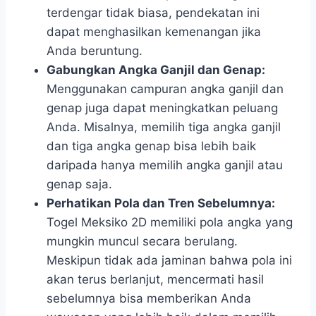
terdengar tidak biasa, pendekatan ini
dapat menghasilkan kemenangan jika
Anda beruntung.
Gabungkan Angka Ganjil dan Genap:
Menggunakan campuran angka ganjil dan
genap juga dapat meningkatkan peluang
Anda. Misalnya, memilih tiga angka ganjil
dan tiga angka genap bisa lebih baik
daripada hanya memilih angka ganjil atau
genap saja.
Perhatikan Pola dan Tren Sebelumnya:
Togel Meksiko 2D memiliki pola angka yang
mungkin muncul secara berulang.
Meskipun tidak ada jaminan bahwa pola ini
akan terus berlanjut, mencermati hasil
sebelumnya bisa memberikan Anda