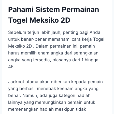
Pahami Sistem Permainan
Togel Meksiko 2D
Sebelum terjun lebih jauh, penting bagi Anda
untuk benar-benar memahami cara kerja Togel
Meksiko 2D . Dalam permainan ini, pemain
harus memilih enam angka dari serangkaian
angka yang tersedia, biasanya dari 1 hingga
45.
Jackpot utama akan diberikan kepada pemain
yang berhasil menebak keenam angka yang
benar. Namun, ada juga kategori hadiah
lainnya yang memungkinkan pemain untuk
memenangkan hadiah meskipun tidak