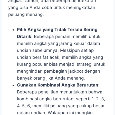
angka. Namun, ada beberapa pendekatan
yang bisa Anda coba untuk meningkatkan
peluang menang:
Pilih Angka yang Tidak Terlalu Sering
Ditarik:
Beberapa pemain memilih untuk
memilih angka yang jarang keluar dalam
undian sebelumnya. Meskipun setiap
undian bersifat acak, memilih angka yang
kurang populer bisa menjadi strategi untuk
menghindari pembagian jackpot dengan
banyak orang jika Anda menang.
Gunakan Kombinasi Angka Berurutan:
Beberapa penelitian menunjukkan bahwa
kombinasi angka berurutan, seperti 1, 2, 3,
4, 5, 6, memiliki peluang yang cukup besar
dalam undian. Walaupun ini mungkin