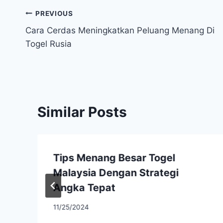
Post
PREVIOUS
Cara Cerdas Meningkatkan Peluang Menang Di
navigation
Togel Rusia
Similar Posts
Tips Menang Besar Togel
Malaysia Dengan Strategi
Angka Tepat
11/25/2024