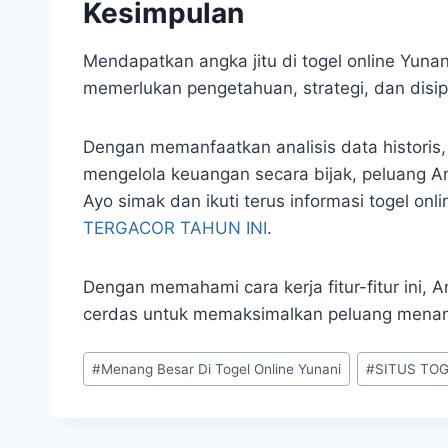
Kesimpulan
Mendapatkan angka jitu di togel online Yuna
memerlukan pengetahuan, strategi, dan disip
Dengan memanfaatkan analisis data historis,
mengelola keuangan secara bijak, peluang A
Ayo simak dan ikuti terus informasi togel on
TERGACOR TAHUN INI
.
Dengan memahami cara kerja fitur-fitur ini,
cerdas untuk memaksimalkan peluang menan
Post
#
Menang Besar Di Togel Online Yunani
#
SITUS TOG
Tags: