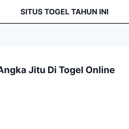
SITUS TOGEL TAHUN INI
ngka Jitu Di Togel Online