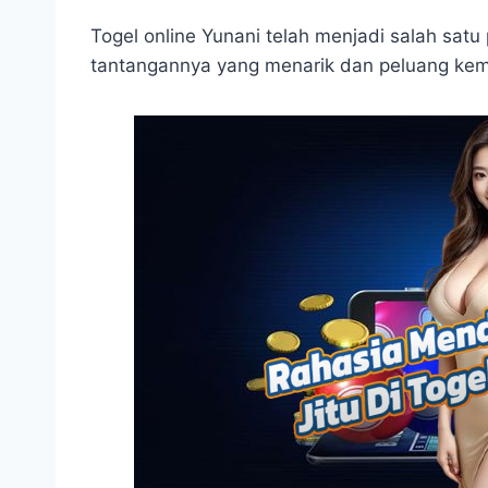
h
a
e
e
k
i
a
c
s
l
y
n
Togel online Yunani telah menjadi salah sat
t
e
s
e
p
e
tantangannya yang menarik dan peluang ke
s
b
e
g
e
A
o
n
r
p
o
g
a
p
k
e
m
r