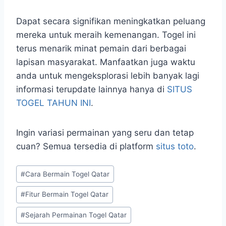
Dapat secara signifikan meningkatkan peluang
mereka untuk meraih kemenangan. Togel ini
terus menarik minat pemain dari berbagai
lapisan masyarakat. Manfaatkan juga waktu
anda untuk mengeksplorasi lebih banyak lagi
informasi terupdate lainnya hanya di
SITUS
TOGEL TAHUN INI
.
Ingin variasi permainan yang seru dan tetap
cuan? Semua tersedia di platform
situs toto
.
Post
#
Cara Bermain Togel Qatar
Tags:
#
Fitur Bermain Togel Qatar
#
Sejarah Permainan Togel Qatar