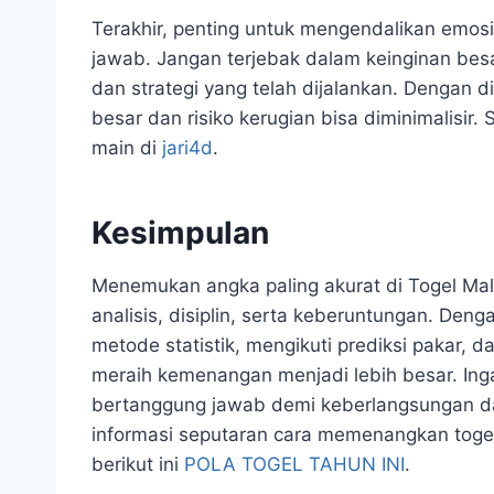
Terakhir, penting untuk mengendalikan emos
jawab. Jangan terjebak dalam keinginan bes
dan strategi yang telah dijalankan. Dengan di
besar dan risiko kerugian bisa diminimalisir
main di
jari4d
.
Kesimpulan
Menemukan angka paling akurat di Togel M
analisis, disiplin, serta keberuntungan. De
metode statistik, mengikuti prediksi pakar, 
meraih kemenangan menjadi lebih besar. Inga
bertanggung jawab demi keberlangsungan da
informasi seputaran cara memenangkan togel
berikut ini
POLA TOGEL TAHUN INI
.