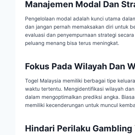
Manajemen Modal Dan Str
Pengelolaan modal adalah kunci utama dalam
dan jangan pernah memaksakan diri untuk ber
evaluasi dan penyempurnaan strategi secara 
peluang menang bisa terus meningkat.
Fokus Pada Wilayah Dan W
Togel Malaysia memiliki berbagai tipe keluara
waktu tertentu. Mengidentifikasi wilayah d
dalam mengoptimalkan prediksi angka. Biasa
memiliki kecenderungan untuk muncul kembal
Hindari Perilaku Gambling