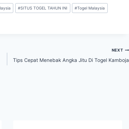
laysia
#
SITUS TOGEL TAHUN INI
#
Togel Malaysia
NEXT
Tips Cepat Menebak Angka Jitu Di Togel Kamboja