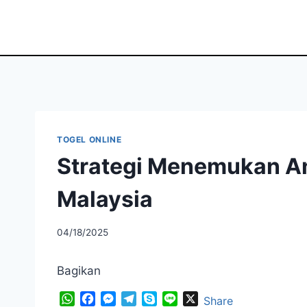
Skip
to
content
TOGEL ONLINE
Strategi Menemukan An
Malaysia
04/18/2025
Bagikan
W
F
M
T
S
L
X
Share