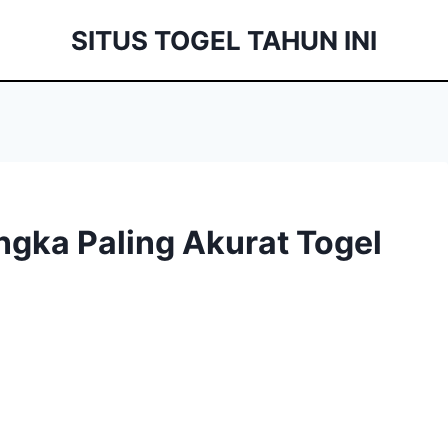
SITUS TOGEL TAHUN INI
gka Paling Akurat Togel