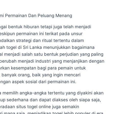
agai bentuk hiburan tetapi juga telah menjadi
eskipun permainan ini terikat pada unsur
lkan strategi dan ritual tertentu dalam
ah togel di Sri Lanka menunjukkan bagaimana
al menjadi salah satu bentuk perjudian yang paling
ah berubah menjadi industri yang menjanjikan dengan
rkan kesempatan bagi para pemain untuk
 banyak orang, baik yang ingin mencari
gan aspek sosial dari permainan ini.
memilih angka-angka tertentu yang diyakini akan
kup sederhana dan dapat diakses oleh siapa saja,
radaan situs togel online juga semakin
 mana saja, menjadikan togel lebih populer di era