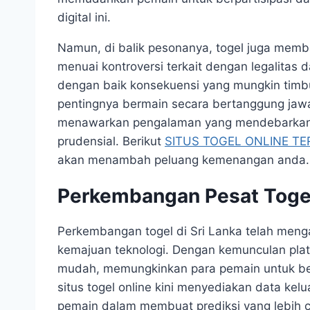
digital ini.
​Namun, di balik pesonanya, togel juga memba
menuai kontroversi terkait dengan legalita
dengan baik konsekuensi yang mungkin timbul
pentingnya bermain secara bertanggung jawa
menawarkan pengalaman yang mendebarkan, 
prudensial. Berikut
SITUS TOGEL ONLINE TE
akan menambah peluang kemenangan anda.
Perkembangan Pesat Togel
Perkembangan togel di Sri Lanka telah menga
kemajuan teknologi. Dengan kemunculan platf
mudah, memungkinkan para pemain untuk berp
situs togel online kini menyediakan data kel
pemain dalam membuat prediksi yang lebih ce