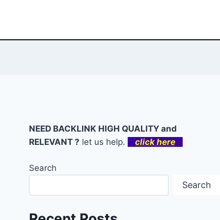
a
NEED BACKLINK HIGH QUALITY and
RELEVANT ?
let us help.
click here
Search
Search
Recent Posts