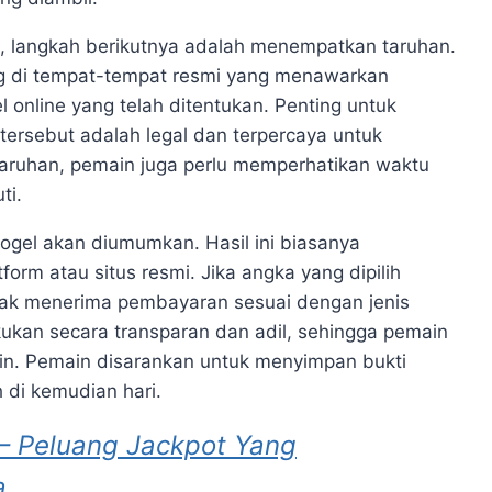
, langkah berikutnya adalah menempatkan taruhan.
g di tempat-tempat resmi yang menawarkan
el online yang telah ditentukan. Penting untuk
tersebut adalah legal dan terpercaya untuk
aruhan, pemain juga perlu memperhatikan waktu
ti.
togel akan diumumkan. Hasil ini biasanya
orm atau situs resmi. Jika angka yang dipilih
hak menerima pembayaran sesuai dengan jenis
akukan secara transparan dan adil, sehingga pemain
n. Pemain disarankan untuk menyimpan bukti
 di kemudian hari.
 – Peluang Jackpot Yang
a