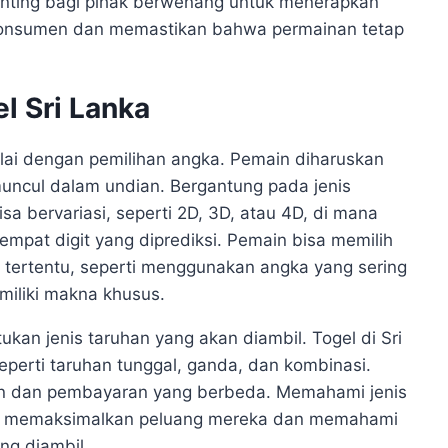
enting bagi pihak berwenang untuk menerapkan
i konsumen dan memastikan bahwa permainan tetap
l Sri Lanka
ulai dengan pemilihan angka. ​Pemain diharuskan
uncul dalam undian.​ Bergantung pada jenis
sa bervariasi, seperti 2D, 3D, atau 4D, di mana
empat digit yang diprediksi. Pemain bisa memilih
 tertentu, seperti menggunakan angka yang sering
iliki makna khusus.
kan jenis taruhan yang akan diambil. Togel di Sri
perti taruhan tunggal, ganda, dan kombinasi.
ngan dan pembayaran yang berbeda. Memahami jenis
tuk memaksimalkan peluang mereka dan memahami
ng diambil.