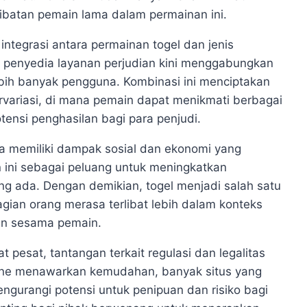
libatan pemain lama dalam permainan ini.
integrasi antara permainan togel dan jenis
ak penyedia layanan perjudian kini menggabungkan
bih banyak pengguna. Kombinasi ini menciptakan
variasi, di mana pemain dapat menikmati berbagai
tensi penghasilan bagi para penjudi.
uga memiliki dampak sosial dan ekonomi yang
an ini sebagai peluang untuk meningkatkan
g ada. Dengan demikian, togel menjadi salah satu
agian orang merasa terlibat lebih dalam konteks
gan sesama pemain.
 pesat, tantangan terkait regulasi dan legalitas
line menawarkan kemudahan, banyak situs yang
ngurangi potensi untuk penipuan dan risiko bagi