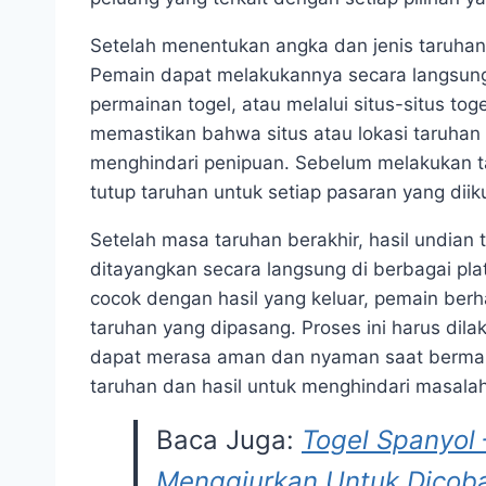
Setelah menentukan angka dan jenis taruhan
Pemain dapat melakukannya secara langsun
permainan togel, atau melalui situs-situs tog
memastikan bahwa situs atau lokasi taruhan 
menghindari penipuan. Sebelum melakukan t
tutup taruhan untuk setiap pasaran yang diiku
Setelah masa taruhan berakhir, hasil undian 
ditayangkan secara langsung di berbagai platf
cocok dengan hasil yang keluar, pemain ber
taruhan yang dipasang. Proses ini harus dil
dapat merasa aman dan nyaman saat bermai
taruhan dan hasil untuk menghindari masalah
Baca Juga:
Togel Spanyol
Menggiurkan Untuk Dicob