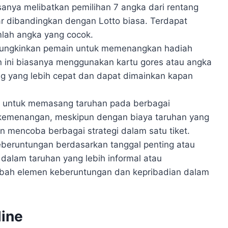
asanya melibatkan pemilihan 7 angka dari rentang
sar dibandingkan dengan Lotto biasa. Terdapat
mlah angka yang cocok.
mungkinkan pemain untuk memenangkan hadiah
nan ini biasanya menggunakan kartu gores atau angka
 yang lebih cepat dan dapat dimainkan kapan
 untuk memasang taruhan pada berbagai
kemenangan, meskipun dengan biaya taruhan yang
in mencoba berbagai strategi dalam satu tiket.
beruntungan berdasarkan tanggal penting atau
dalam taruhan yang lebih informal atau
bah elemen keberuntungan dan kepribadian dalam
ine