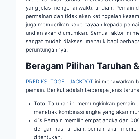
yang jelas mengenai waktu undian. Pemain
permainan dan tidak akan ketinggalan kesemp
juga memberikan kepercayaan kepada pemain
undian akan diumumkan. Semua faktor ini m
sangat mudah diakses, menarik bagi berbag
peruntungannya.
Beragam Pilihan Taruhan &
PREDIKSI TOGEL JACKPOT
ini menawarkan be
pemain. Berikut adalah beberapa jenis taru
Toto: Taruhan ini memungkinkan pemain u
menebak kombinasi angka yang akan mun
4D: Pemain memilih empat angka dari 000
dengan hasil undian, pemain akan memen
ditentukan.