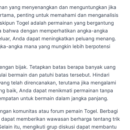
aman yang menyenangkan dan menguntungkan jika
ertama, penting untuk memahami dan menganalisis
eskipun Togel adalah permainan yang bergantung
ya bahwa dengan memperhatikan angka-angka
keluar, Anda dapat meningkatkan peluang menang.
gka-angka mana yang mungkin lebih berpotensi
dengan bijak. Tetapkan batas berapa banyak uang
ai bermain dan patuhi batas tersebut. Hindari
yang telah direncanakan, terutama jika mengalami
ng baik, Anda dapat menikmati permainan tanpa
esempatan untuk bermain dalam jangka panjang.
ngan komunitas atau forum pemain Togel. Berbagi
n dapat memberikan wawasan berharga tentang trik
elain itu, mengikuti grup diskusi dapat membantu