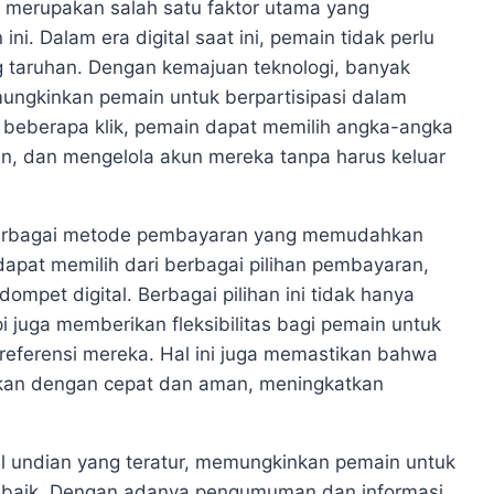
 merupakan salah satu faktor utama yang
ni. Dalam era digital saat ini, pemain tidak perlu
g taruhan. Dengan kemajuan teknologi, banyak
emungkinkan pemain untuk berpartisipasi dalam
beberapa klik, pemain dapat memilih angka-angka
an, dan mengelola akun mereka tanpa harus keluar
 berbagai metode pembayaran yang memudahkan
apat memilih dari berbagai pilihan pembayaran,
 dompet digital. Berbagai pilihan ini tidak hanya
 juga memberikan fleksibilitas bagi pemain untuk
referensi mereka. Hal ini juga memastikan bahwa
ikan dengan cepat dan aman, meningkatkan
al undian yang teratur, memungkinkan pemain untuk
 baik. Dengan adanya pengumuman dan informasi