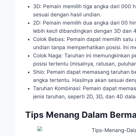
3D: Pemain memilih tiga angka dari 000 hi
sesuai dengan hasil undian.
2D: Pemain memilih dua angka dari 00 hin
lebih kecil dibandingkan dengan 3D dan 
Colok Bebas: Pemain dapat memilih satu 
undian tanpa memperhatikan posisi. Ini me
Colok Naga: Taruhan ini memungkinkan p
posisi tertentu (misalnya, ratusan, puluha
Shio: Pemain dapat memasang taruhan be
angka tertentu. Hasilnya akan sesuai den
Taruhan Kombinasi: Pemain dapat mema
jenis taruhan, seperti 2D, 3D, dan 4D dala
Tips Menang Dalam Berma