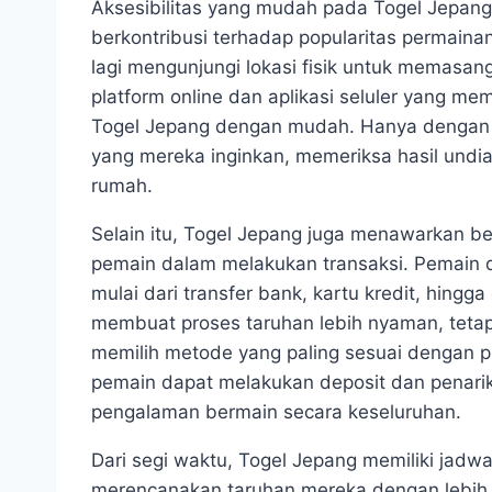
Aksesibilitas yang mudah pada Togel Jepang
berkontribusi terhadap popularitas permainan i
lagi mengunjungi lokasi fisik untuk memasan
platform online dan aplikasi seluler yang m
Togel Jepang dengan mudah. Hanya dengan 
yang mereka inginkan, memeriksa hasil undi
rumah.
Selain itu, Togel Jepang juga menawarkan
pemain dalam melakukan transaksi. Pemain d
mulai dari transfer bank, kartu kredit, hingga
membuat proses taruhan lebih nyaman, tetapi
memilih metode yang paling sesuai dengan p
pemain dapat melakukan deposit dan penar
pengalaman bermain secara keseluruhan.
Dari segi waktu, Togel Jepang memiliki jadw
merencanakan taruhan mereka dengan lebih