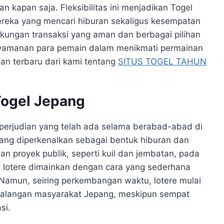
n kapan saja. Fleksibilitas ini menjadikan Togel
ereka yang mencari hiburan sekaligus kesempatan
kungan transaksi yang aman dan berbagai pilihan
yamanan para pemain dalam menikmati permainan
 dan terbaru dari kami tentang
SITUS TOGEL TAHUN
Togel Jepang
 perjudian yang telah ada selama berabad-abad di
pang diperkenalkan sebagai bentuk hiburan dan
proyek publik, seperti kuil dan jembatan, pada
, lotere dimainkan dengan cara yang sederhana
 Namun, seiring perkembangan waktu, lotere mulai
 kalangan masyarakat Jepang, meskipun sempat
si.