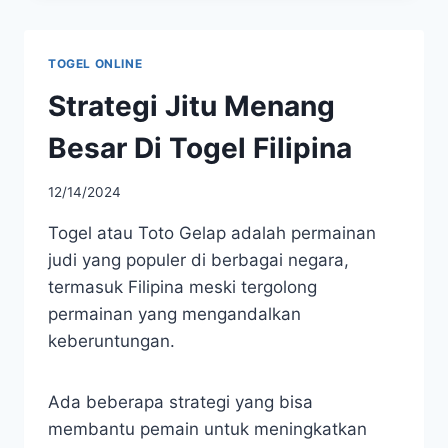
TOGEL ONLINE
Strategi Jitu Menang
Besar Di Togel Filipina
12/14/2024
Togel atau Toto Gelap adalah permainan
judi yang populer di berbagai negara,
termasuk Filipina meski tergolong
permainan yang mengandalkan
keberuntungan.
Ada beberapa strategi yang bisa
membantu pemain untuk meningkatkan