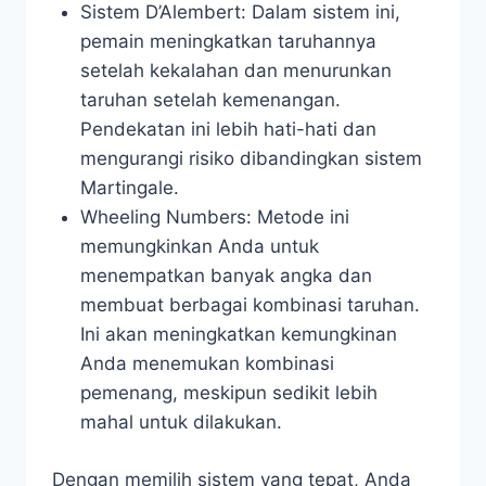
Sistem D’Alembert: Dalam sistem ini,
pemain meningkatkan taruhannya
setelah kekalahan dan menurunkan
taruhan setelah kemenangan.
Pendekatan ini lebih hati-hati dan
mengurangi risiko dibandingkan sistem
Martingale.
Wheeling Numbers: Metode ini
memungkinkan Anda untuk
menempatkan banyak angka dan
membuat berbagai kombinasi taruhan.
Ini akan meningkatkan kemungkinan
Anda menemukan kombinasi
pemenang, meskipun sedikit lebih
mahal untuk dilakukan.
Dengan memilih sistem yang tepat, Anda