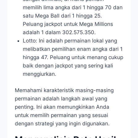
memilih lima angka dari 1 hingga 70 dan
satu Mega Ball dari 1 hingga 25.
Peluang jackpot untuk Mega Millions
adalah 1 dalam 302.575.350.
Lotto: Ini adalah permainan lokal yang
melibatkan pemilihan enam angka dari 1
hingga 47. Peluang untuk menang cukup
baik dengan jackpot yang sering kali
menggiurkan.
Memahami karakteristik masing-masing
permainan adalah langkah awal yang
penting. Ini akan memungkinkan Anda
untuk memilih permainan yang sesuai
dengan strategi yang ingin digunakan.