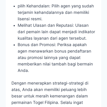
pilih Kehandalan: Pilih agen yang sudah
terjamin kehandalannya dan memiliki
lisensi resmi.
Melihat Ulasan dan Reputasi: Ulasan
dari pemain lain dapat menjadi indikator
kualitas layanan dari agen tersebut.
Bonus dan Promosi: Periksa apakah
agen menawarkan bonus pendaftaran
atau promosi lainnya yang dapat
memberikan nilai tambah bagi bermain
Anda.
​Dengan menerapkan strategi-strategi di
atas, Anda akan memiliki peluang lebih
besar untuk meraih kemenangan dalam
permainan Togel Filipina.​ Selalu ingat