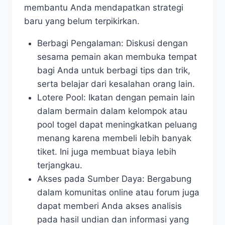
membantu Anda mendapatkan strategi
baru yang belum terpikirkan.
Berbagi Pengalaman: Diskusi dengan
sesama pemain akan membuka tempat
bagi Anda untuk berbagi tips dan trik,
serta belajar dari kesalahan orang lain.
Lotere Pool: Ikatan dengan pemain lain
dalam bermain dalam kelompok atau
pool togel dapat meningkatkan peluang
menang karena membeli lebih banyak
tiket. Ini juga membuat biaya lebih
terjangkau.
Akses pada Sumber Daya: Bergabung
dalam komunitas online atau forum juga
dapat memberi Anda akses analisis
pada hasil undian dan informasi yang