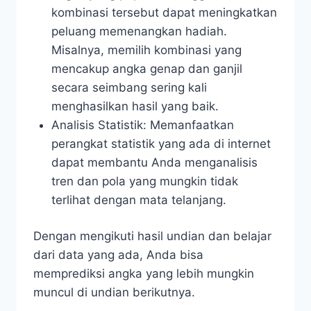
kombinasi tersebut dapat meningkatkan
peluang memenangkan hadiah.
Misalnya, memilih kombinasi yang
mencakup angka genap dan ganjil
secara seimbang sering kali
menghasilkan hasil yang baik.
Analisis Statistik: Memanfaatkan
perangkat statistik yang ada di internet
dapat membantu Anda menganalisis
tren dan pola yang mungkin tidak
terlihat dengan mata telanjang.
Dengan mengikuti hasil undian dan belajar
dari data yang ada, Anda bisa
memprediksi angka yang lebih mungkin
muncul di undian berikutnya.