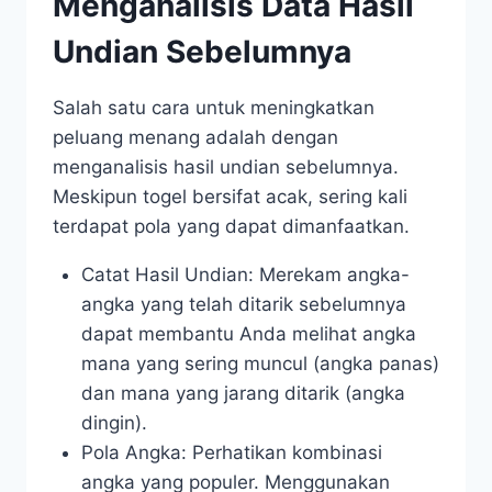
Menganalisis Data Hasil
Undian Sebelumnya
Salah satu cara untuk meningkatkan
peluang menang adalah dengan
menganalisis hasil undian sebelumnya.
Meskipun togel bersifat acak, sering kali
terdapat pola yang dapat dimanfaatkan.
Catat Hasil Undian: Merekam angka-
angka yang telah ditarik sebelumnya
dapat membantu Anda melihat angka
mana yang sering muncul (angka panas)
dan mana yang jarang ditarik (angka
dingin).
Pola Angka: Perhatikan kombinasi
angka yang populer. Menggunakan