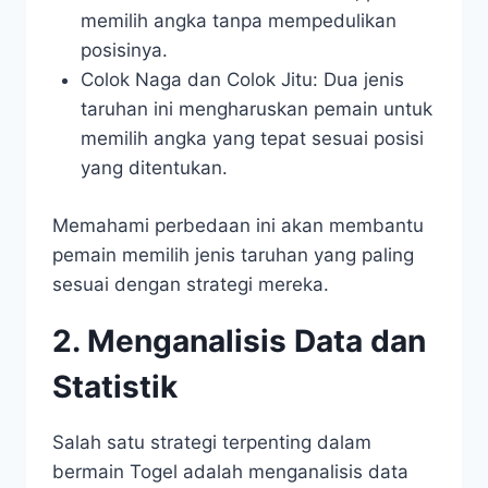
memilih angka tanpa mempedulikan
posisinya.
Colok Naga dan Colok Jitu: Dua jenis
taruhan ini mengharuskan pemain untuk
memilih angka yang tepat sesuai posisi
yang ditentukan.
Memahami perbedaan ini akan membantu
pemain memilih jenis taruhan yang paling
sesuai dengan strategi mereka.
2. Menganalisis Data dan
Statistik
Salah satu strategi terpenting dalam
bermain Togel adalah menganalisis data