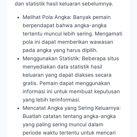
dan statistik hasil keluaran sebelumnya.
Melihat Pola Angka: Banyak pemain
berpendapat bahwa angka-angka
tertentu muncul lebih sering. Mengamati
pola ini dapat memberikan wawasan
pada angka yang harus dipilih.
Menggunakan Statistik: Beberapa situs
menyediakan data statistik hasil
keluaran yang dapat diakses secara
gratis. Pemain dapat menggunakan
informasi ini untuk membuat keputusan
yang lebih terinformasi.
Mencatat Angka yang Sering Keluarnya:
Buatlah catatan tentang angka-angka
yang paling sering muncul dalam
periode waktu tertentu untuk mencari