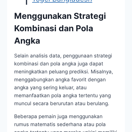
Menggunakan Strategi
Kombinasi dan Pola
Angka
Selain analisis data, penggunaan strategi
kombinasi dan pola angka juga dapat
meningkatkan peluang prediksi. Misalnya,
menggabungkan angka favorit dengan
angka yang sering keluar, atau
memanfaatkan pola angka tertentu yang
muncul secara berurutan atau berulang.
Beberapa pemain juga menggunakan
rumus matematis sederhana atau pola