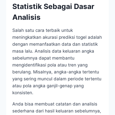
Statistik Sebagai Dasar
Analisis
Salah satu cara terbaik untuk
meningkatkan akurasi prediksi togel adalah
dengan memanfaatkan data dan statistik
masa lalu. Analisis data keluaran angka
sebelumnya dapat membantu
mengidentifikasi pola atau tren yang
berulang. Misalnya, angka-angka tertentu
yang sering muncul dalam periode tertentu
atau pola angka ganjil-genap yang
konsisten.
Anda bisa membuat catatan dan analisis
sederhana dari hasil keluaran sebelumnya,