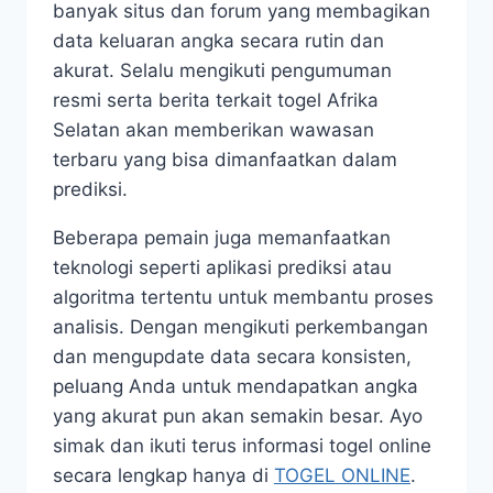
banyak situs dan forum yang membagikan
data keluaran angka secara rutin dan
akurat. Selalu mengikuti pengumuman
resmi serta berita terkait togel Afrika
Selatan akan memberikan wawasan
terbaru yang bisa dimanfaatkan dalam
prediksi.
Beberapa pemain juga memanfaatkan
teknologi seperti aplikasi prediksi atau
algoritma tertentu untuk membantu proses
analisis. Dengan mengikuti perkembangan
dan mengupdate data secara konsisten,
peluang Anda untuk mendapatkan angka
yang akurat pun akan semakin besar. Ayo
simak dan ikuti terus informasi togel online
secara lengkap hanya di
TOGEL ONLINE
.