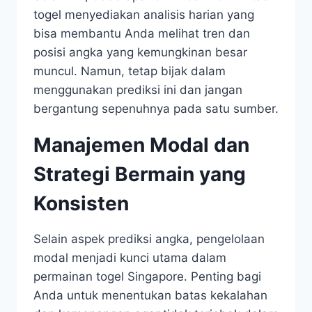
togel menyediakan analisis harian yang
bisa membantu Anda melihat tren dan
posisi angka yang kemungkinan besar
muncul. Namun, tetap bijak dalam
menggunakan prediksi ini dan jangan
bergantung sepenuhnya pada satu sumber.
Manajemen Modal dan
Strategi Bermain yang
Konsisten
Selain aspek prediksi angka, pengelolaan
modal menjadi kunci utama dalam
permainan togel Singapore. Penting bagi
Anda untuk menentukan batas kekalahan