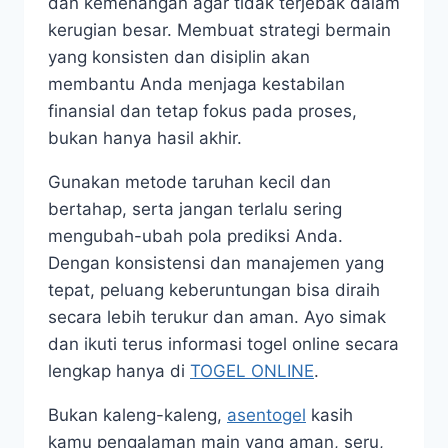
dan kemenangan agar tidak terjebak dalam
kerugian besar. Membuat strategi bermain
yang konsisten dan disiplin akan
membantu Anda menjaga kestabilan
finansial dan tetap fokus pada proses,
bukan hanya hasil akhir.
Gunakan metode taruhan kecil dan
bertahap, serta jangan terlalu sering
mengubah-ubah pola prediksi Anda.
Dengan konsistensi dan manajemen yang
tepat, peluang keberuntungan bisa diraih
secara lebih terukur dan aman. Ayo simak
dan ikuti terus informasi togel online secara
lengkap hanya di
TOGEL ONLINE
.
Bukan kaleng-kaleng,
asentogel
kasih
kamu pengalaman main yang aman, seru,