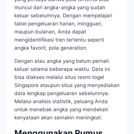
muncul dari angka-angka yang sudah
keluar sebelumnya. Dengan mempelajari
tabel pengeluaran harian, mingguan,
maupun bulanan, Anda dapat
mengidentifikasi tren tertentu seperti
angka favorit, pola generation.
Dengan atau angka yang belum pernah
keluar selama beberapa waktu. Data ini
bisa diakses melalui situs resmi togel
Singapore ataupun situs yang menyediakan
data lengkap pengeluaran sebelumnya.
Melalui analisis statistik, peluang Anda
untuk menebak angka yang mendekati
kenyataan akan semakin meningkat.
Menggunakan Rumus