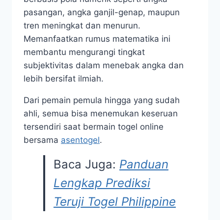
pasangan, angka ganjil-genap, maupun
tren meningkat dan menurun.
Memanfaatkan rumus matematika ini
membantu mengurangi tingkat
subjektivitas dalam menebak angka dan
lebih bersifat ilmiah.
Dari pemain pemula hingga yang sudah
ahli, semua bisa menemukan keseruan
tersendiri saat bermain togel online
bersama
asentogel
.
Baca Juga:
Panduan
Lengkap Prediksi
Teruji Togel Philippine