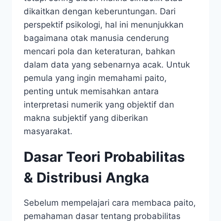
dikaitkan dengan keberuntungan. Dari
perspektif psikologi, hal ini menunjukkan
bagaimana otak manusia cenderung
mencari pola dan keteraturan, bahkan
dalam data yang sebenarnya acak. Untuk
pemula yang ingin memahami paito,
penting untuk memisahkan antara
interpretasi numerik yang objektif dan
makna subjektif yang diberikan
masyarakat.
Dasar Teori Probabilitas
& Distribusi Angka
Sebelum mempelajari cara membaca paito,
pemahaman dasar tentang probabilitas