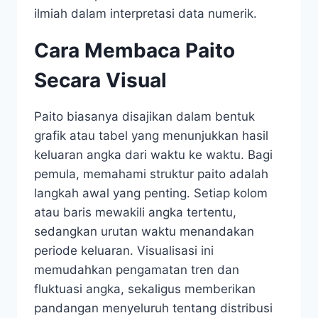
ilmiah dalam interpretasi data numerik.
Cara Membaca Paito
Secara Visual
Paito biasanya disajikan dalam bentuk
grafik atau tabel yang menunjukkan hasil
keluaran angka dari waktu ke waktu. Bagi
pemula, memahami struktur paito adalah
langkah awal yang penting. Setiap kolom
atau baris mewakili angka tertentu,
sedangkan urutan waktu menandakan
periode keluaran. Visualisasi ini
memudahkan pengamatan tren dan
fluktuasi angka, sekaligus memberikan
pandangan menyeluruh tentang distribusi