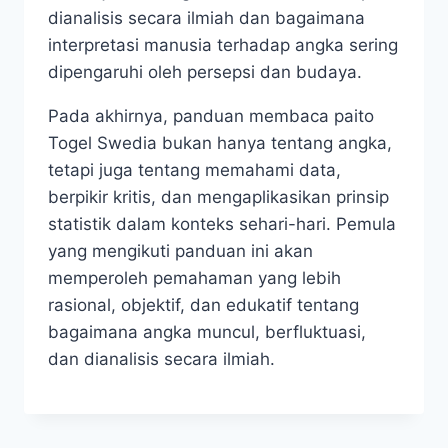
dianalisis secara ilmiah dan bagaimana
interpretasi manusia terhadap angka sering
dipengaruhi oleh persepsi dan budaya.
Pada akhirnya, panduan membaca paito
Togel Swedia bukan hanya tentang angka,
tetapi juga tentang memahami data,
berpikir kritis, dan mengaplikasikan prinsip
statistik dalam konteks sehari-hari. Pemula
yang mengikuti panduan ini akan
memperoleh pemahaman yang lebih
rasional, objektif, dan edukatif tentang
bagaimana angka muncul, berfluktuasi,
dan dianalisis secara ilmiah.