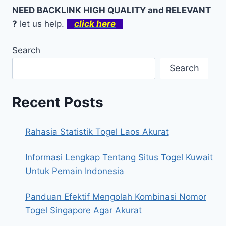
NEED BACKLINK HIGH QUALITY and RELEVANT
?
let us help.
click here
Search
Search
Recent Posts
Rahasia Statistik Togel Laos Akurat
Informasi Lengkap Tentang Situs Togel Kuwait
Untuk Pemain Indonesia
Panduan Efektif Mengolah Kombinasi Nomor
Togel Singapore Agar Akurat