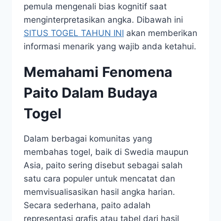
pemula mengenali bias kognitif saat
menginterpretasikan angka. Dibawah ini
SITUS TOGEL TAHUN INI
akan memberikan
informasi menarik yang wajib anda ketahui.
Memahami Fenomena
Paito Dalam Budaya
Togel
Dalam berbagai komunitas yang
membahas togel, baik di Swedia maupun
Asia, paito sering disebut sebagai salah
satu cara populer untuk mencatat dan
memvisualisasikan hasil angka harian.
Secara sederhana, paito adalah
representasi grafis atau tabel dari hasil