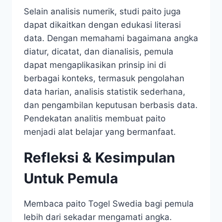
Selain analisis numerik, studi paito juga
dapat dikaitkan dengan edukasi literasi
data. Dengan memahami bagaimana angka
diatur, dicatat, dan dianalisis, pemula
dapat mengaplikasikan prinsip ini di
berbagai konteks, termasuk pengolahan
data harian, analisis statistik sederhana,
dan pengambilan keputusan berbasis data.
Pendekatan analitis membuat paito
menjadi alat belajar yang bermanfaat.
Refleksi & Kesimpulan
Untuk Pemula
Membaca paito Togel Swedia bagi pemula
lebih dari sekadar mengamati angka.