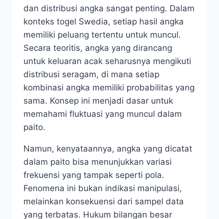
dan distribusi angka sangat penting. Dalam
konteks togel Swedia, setiap hasil angka
memiliki peluang tertentu untuk muncul.
Secara teoritis, angka yang dirancang
untuk keluaran acak seharusnya mengikuti
distribusi seragam, di mana setiap
kombinasi angka memiliki probabilitas yang
sama. Konsep ini menjadi dasar untuk
memahami fluktuasi yang muncul dalam
paito.
Namun, kenyataannya, angka yang dicatat
dalam paito bisa menunjukkan variasi
frekuensi yang tampak seperti pola.
Fenomena ini bukan indikasi manipulasi,
melainkan konsekuensi dari sampel data
yang terbatas. Hukum bilangan besar