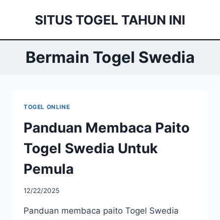
Skip
SITUS TOGEL TAHUN INI
to
content
Bermain Togel Swedia
TOGEL ONLINE
Panduan Membaca Paito
Togel Swedia Untuk
Pemula
12/22/2025
Panduan membaca paito Togel Swedia