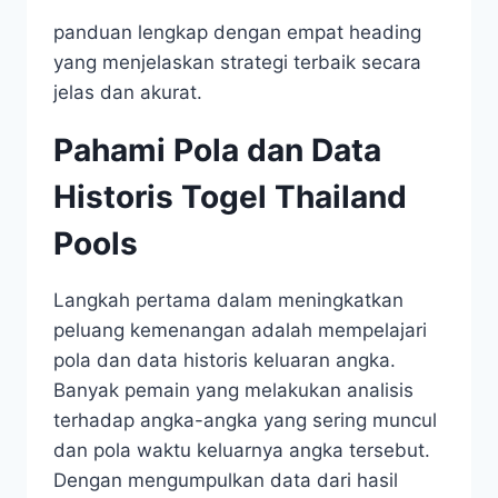
panduan lengkap dengan empat heading
yang menjelaskan strategi terbaik secara
jelas dan akurat.
Pahami Pola dan Data
Historis Togel Thailand
Pools
Langkah pertama dalam meningkatkan
peluang kemenangan adalah mempelajari
pola dan data historis keluaran angka.
Banyak pemain yang melakukan analisis
terhadap angka-angka yang sering muncul
dan pola waktu keluarnya angka tersebut.
Dengan mengumpulkan data dari hasil