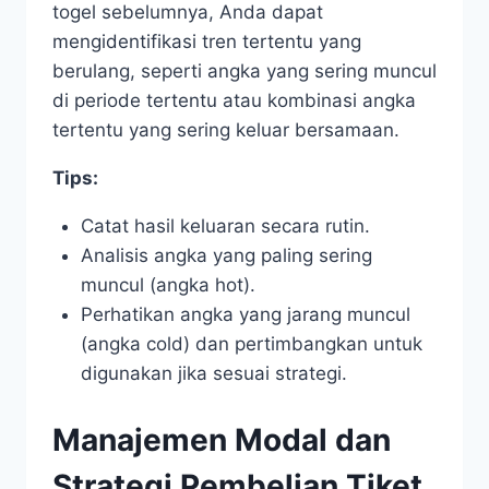
togel sebelumnya, Anda dapat
mengidentifikasi tren tertentu yang
berulang, seperti angka yang sering muncul
di periode tertentu atau kombinasi angka
tertentu yang sering keluar bersamaan.
Tips:
Catat hasil keluaran secara rutin.
Analisis angka yang paling sering
muncul (angka hot).
Perhatikan angka yang jarang muncul
(angka cold) dan pertimbangkan untuk
digunakan jika sesuai strategi.
Manajemen Modal dan
Strategi Pembelian Tiket