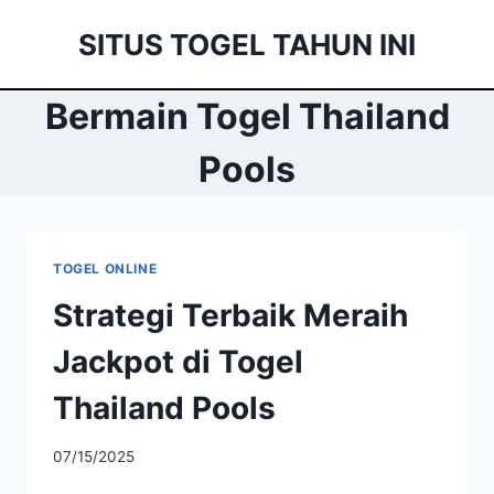
Skip
SITUS TOGEL TAHUN INI
to
content
Bermain Togel Thailand
Pools
TOGEL ONLINE
Strategi Terbaik Meraih
Jackpot di Togel
Thailand Pools
07/15/2025