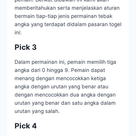
memberitahukan serta menjelaskan aturan
bermain tiap-tiap jenis permainan tebak
angka yang terdapat didalam pasaran togel
ini:
Pick 3
Dalam permainan ini, pemain memilih tiga
angka dari 0 hingga 9. Pemain dapat
menang dengan mencocokkan ketiga
angka dengan urutan yang benar atau
dengan mencocokkan dua angka dengan
urutan yang benar dan satu angka dalam
urutan yang salah.
Pick 4