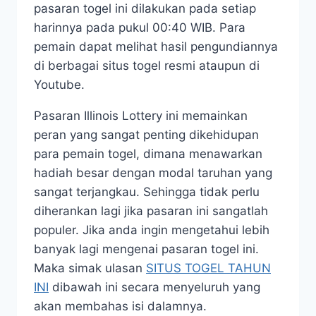
pasaran togel ini dilakukan pada setiap
harinnya pada pukul 00:40 WIB. Para
pemain dapat melihat hasil pengundiannya
di berbagai situs togel resmi ataupun di
Youtube.
Pasaran Illinois Lottery ini memainkan
peran yang sangat penting dikehidupan
para pemain togel, dimana menawarkan
hadiah besar dengan modal taruhan yang
sangat terjangkau. Sehingga tidak perlu
diherankan lagi jika pasaran ini sangatlah
populer. Jika anda ingin mengetahui lebih
banyak lagi mengenai pasaran togel ini.
Maka simak ulasan
SITUS TOGEL TAHUN
INI
dibawah ini secara menyeluruh yang
akan membahas isi dalamnya.