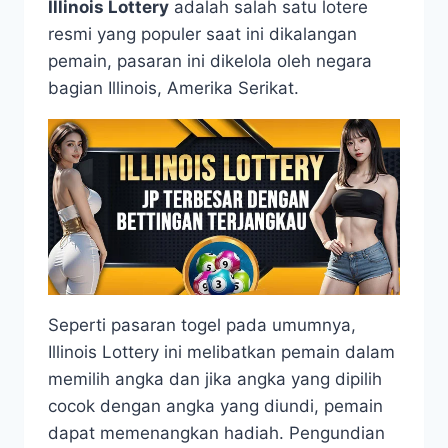
Illinois Lottery
adalah salah satu lotere
resmi yang populer saat ini dikalangan
pemain, pasaran ini dikelola oleh negara
bagian Illinois, Amerika Serikat.
Seperti pasaran togel pada umumnya,
Illinois Lottery ini melibatkan pemain dalam
memilih angka dan jika angka yang dipilih
cocok dengan angka yang diundi, pemain
dapat memenangkan hadiah. Pengundian