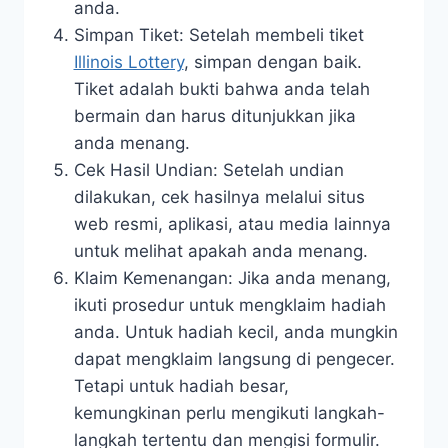
anda.
Simpan Tiket: Setelah membeli tiket
Illinois Lottery
, simpan dengan baik.
Tiket adalah bukti bahwa anda telah
bermain dan harus ditunjukkan jika
anda menang.
Cek Hasil Undian: Setelah undian
dilakukan, cek hasilnya melalui situs
web resmi, aplikasi, atau media lainnya
untuk melihat apakah anda menang.
Klaim Kemenangan: Jika anda menang,
ikuti prosedur untuk mengklaim hadiah
anda. Untuk hadiah kecil, anda mungkin
dapat mengklaim langsung di pengecer.
Tetapi untuk hadiah besar,
kemungkinan perlu mengikuti langkah-
langkah tertentu dan mengisi formulir.