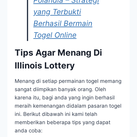
Polandia – Strategi
yang Terbukti
Berhasil Bermain
Togel Online
Tips Agar Menang Di
Illinois Lottery
Menang di setiap permainan togel memang
sangat diimpikan banyak orang. Oleh
karena itu, bagi anda yang ingin berhasil
meraih kemenangan didalam pasaran togel
ini. Berikut dibawah ini kami telah
memberikan beberapa tips yang dapat
anda coba: