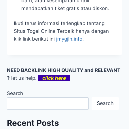
baru, atau kesempatan untuk
mendapatkan tiket gratis atau diskon.
Ikuti terus informasi terlengkap tentang
Situs Togel Online Terbaik hanya dengan
klik link berikut ini
jmygjln.info.
NEED BACKLINK HIGH QUALITY and RELEVANT
?
let us help.
click here
Search
Search
Recent Posts