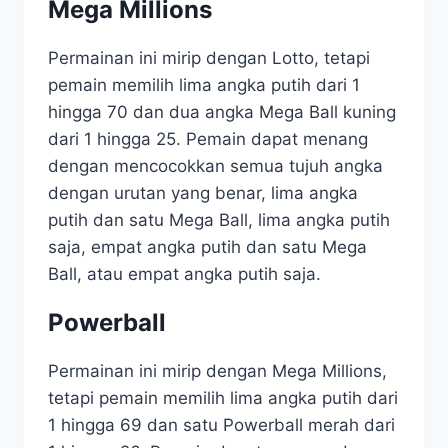
Mega Millions
Permainan ini mirip dengan Lotto, tetapi
pemain memilih lima angka putih dari 1
hingga 70 dan dua angka Mega Ball kuning
dari 1 hingga 25. Pemain dapat menang
dengan mencocokkan semua tujuh angka
dengan urutan yang benar, lima angka
putih dan satu Mega Ball, lima angka putih
saja, empat angka putih dan satu Mega
Ball, atau empat angka putih saja.
Powerball
Permainan ini mirip dengan Mega Millions,
tetapi pemain memilih lima angka putih dari
1 hingga 69 dan satu Powerball merah dari