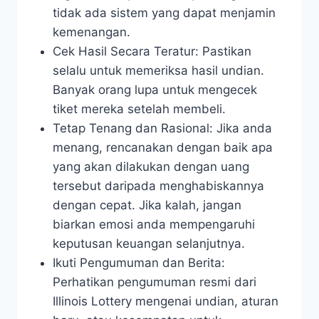
tidak ada sistem yang dapat menjamin
kemenangan.
Cek Hasil Secara Teratur: Pastikan
selalu untuk memeriksa hasil undian.
Banyak orang lupa untuk mengecek
tiket mereka setelah membeli.
Tetap Tenang dan Rasional: Jika anda
menang, rencanakan dengan baik apa
yang akan dilakukan dengan uang
tersebut daripada menghabiskannya
dengan cepat. Jika kalah, jangan
biarkan emosi anda mempengaruhi
keputusan keuangan selanjutnya.
Ikuti Pengumuman dan Berita:
Perhatikan pengumuman resmi dari
Illinois Lottery mengenai undian, aturan