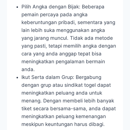
Pilih Angka dengan Bijak: Beberapa
pemain percaya pada angka
keberuntungan pribadi, sementara yang
lain lebih suka menggunakan angka
yang jarang muncul. Tidak ada metode
yang pasti, tetapi memilih angka dengan
cara yang anda anggap tepat bisa
meningkatkan pengalaman bermain
anda.
Ikut Serta dalam Grup: Bergabung
dengan grup atau sindikat togel dapat
meningkatkan peluang anda untuk
menang. Dengan membeli lebih banyak
tiket secara bersama-sama, anda dapat
meningkatkan peluang kemenangan
meskipun keuntungan harus dibagi.