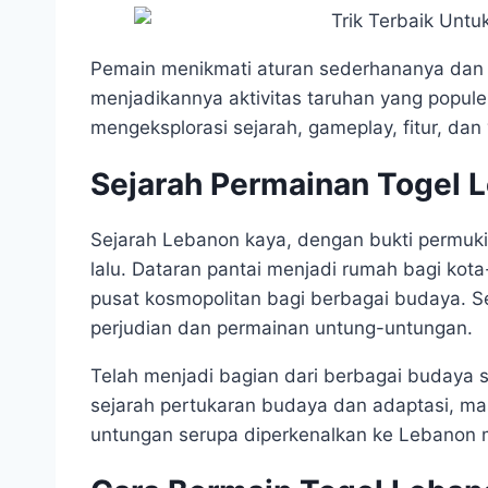
Pemain menikmati aturan sederhananya dan
menjadikannya aktivitas taruhan yang popule
mengeksplorasi sejarah, gameplay, fitur, dan
Sejarah Permainan Togel 
Sejarah Lebanon kaya, dengan bukti permuki
lalu. Dataran pantai menjadi rumah bagi kot
pusat kosmopolitan bagi berbagai budaya. Se
perjudian dan permainan untung-untungan.
Telah menjadi bagian dari berbagai budaya 
sejarah pertukaran budaya dan adaptasi, mas
untungan serupa diperkenalkan ke Lebanon m