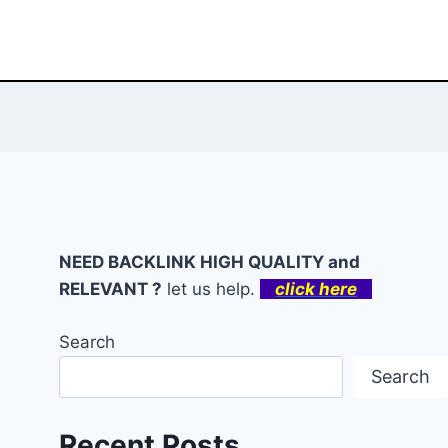
NEED BACKLINK HIGH QUALITY and
RELEVANT ?
let us help.
click here
Search
Search
Recent Posts