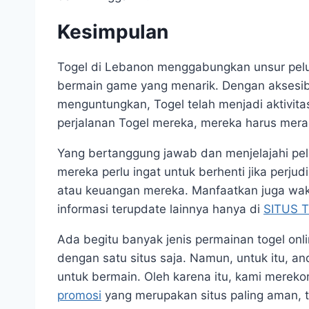
Kesimpulan
Togel di Lebanon menggabungkan unsur pel
bermain game yang menarik. Dengan aksesib
menguntungkan, Togel telah menjadi aktivita
perjalanan Togel mereka, mereka harus mera
Yang bertanggung jawab dan menjelajahi pelua
mereka perlu ingat untuk berhenti jika perj
atau keuangan mereka. Manfaatkan juga wakt
informasi terupdate lainnya hanya di
SITUS 
Ada begitu banyak jenis permainan togel o
dengan satu situs saja. Namun, untuk itu, an
untuk bermain. Oleh karena itu, kami mere
promosi
yang merupakan situs paling aman, 