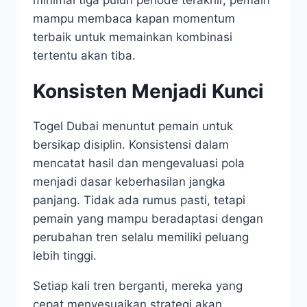
minimal tiga puluh periode terakhir, pemain
mampu membaca kapan momentum
terbaik untuk memainkan kombinasi
tertentu akan tiba.
Konsisten Menjadi Kunci
Togel Dubai menuntut pemain untuk
bersikap disiplin. Konsistensi dalam
mencatat hasil dan mengevaluasi pola
menjadi dasar keberhasilan jangka
panjang. Tidak ada rumus pasti, tetapi
pemain yang mampu beradaptasi dengan
perubahan tren selalu memiliki peluang
lebih tinggi.
Setiap kali tren berganti, mereka yang
cepat menyesuaikan strategi akan