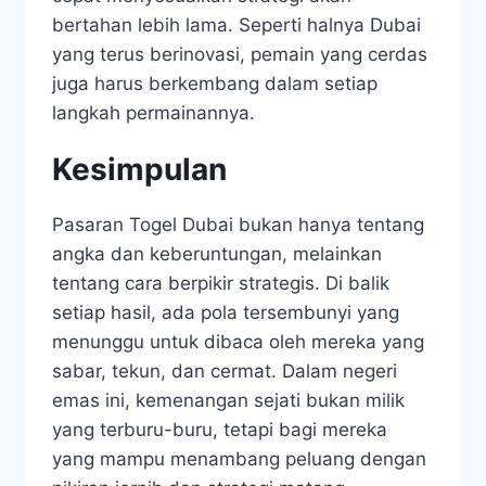
bertahan lebih lama. Seperti halnya Dubai
yang terus berinovasi, pemain yang cerdas
juga harus berkembang dalam setiap
langkah permainannya.
Kesimpulan
Pasaran Togel Dubai bukan hanya tentang
angka dan keberuntungan, melainkan
tentang cara berpikir strategis. Di balik
setiap hasil, ada pola tersembunyi yang
menunggu untuk dibaca oleh mereka yang
sabar, tekun, dan cermat. Dalam negeri
emas ini, kemenangan sejati bukan milik
yang terburu-buru, tetapi bagi mereka
yang mampu menambang peluang dengan