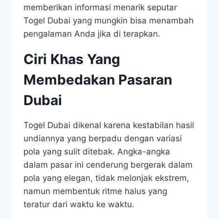
memberikan informasi menarik seputar
Togel Dubai yang mungkin bisa menambah
pengalaman Anda jika di terapkan.
Ciri Khas Yang
Membedakan Pasaran
Dubai
Togel Dubai dikenal karena kestabilan hasil
undiannya yang berpadu dengan variasi
pola yang sulit ditebak. Angka-angka
dalam pasar ini cenderung bergerak dalam
pola yang elegan, tidak melonjak ekstrem,
namun membentuk ritme halus yang
teratur dari waktu ke waktu.