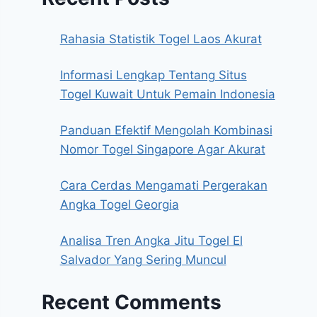
Rahasia Statistik Togel Laos Akurat
Informasi Lengkap Tentang Situs
Togel Kuwait Untuk Pemain Indonesia
Panduan Efektif Mengolah Kombinasi
Nomor Togel Singapore Agar Akurat
Cara Cerdas Mengamati Pergerakan
Angka Togel Georgia
Analisa Tren Angka Jitu Togel El
Salvador Yang Sering Muncul
Recent Comments