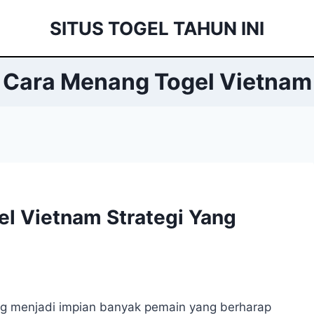
SITUS TOGEL TAHUN INI
Cara Menang Togel Vietnam
el Vietnam Strategi Yang
g menjadi impian banyak pemain yang berharap