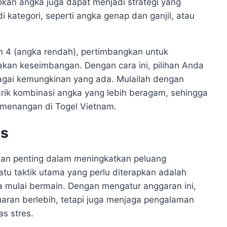
kan angka juga dapat menjadi strategi yang
 kategori, seperti angka genap dan ganjil, atau
dan 4 (angka rendah), pertimbangkan untuk
an keseimbangan. Dengan cara ini, pilihan Anda
agai kemungkinan yang ada. Mulailah dengan
ik kombinasi angka yang lebih beragam, sehingga
menangan di Togel Vietnam.
as
n penting dalam meningkatkan peluang
tu taktik utama yang perlu diterapkan adalah
mulai bermain. Dengan mengatur anggaran ini,
aran berlebih, tetapi juga menjaga pengalaman
s stres.