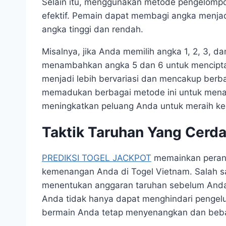
Selain itu, menggunakan metode pengelompo
efektif. Pemain dapat membagi angka menjadi
angka tinggi dan rendah.
Misalnya, jika Anda memilih angka 1, 2, 3, 
menambahkan angka 5 dan 6 untuk menciptak
menjadi lebih bervariasi dan mencakup berb
memadukan berbagai metode ini untuk menar
meningkatkan peluang Anda untuk meraih ke
Taktik Taruhan Yang Cerd
PREDIKSI TOGEL JACKPOT
memainkan perana
kemenangan Anda di Togel Vietnam. Salah sa
menentukan anggaran taruhan sebelum Anda 
Anda tidak hanya dapat menghindari pengelu
bermain Anda tetap menyenangkan dan beba