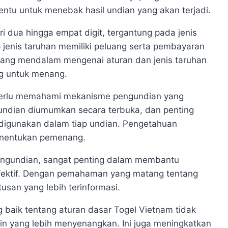
entu untuk menebak hasil undian yang akan terjadi.
i dua hingga empat digit, tergantung pada jenis
 jenis taruhan memiliki peluang serta pembayaran
ng mendalam mengenai aturan dan jenis taruhan
ng untuk menang.
 perlu memahami mekanisme pengundian yang
l undian diumumkan secara terbuka, dan penting
 digunakan dalam tiap undian. Pengetahuan
enentukan pemenang.
pengundian, sangat penting dalam membantu
fektif. Dengan pemahaman yang matang tentang
san yang lebih terinformasi.
 baik tentang aturan dasar Togel Vietnam tidak
n yang lebih menyenangkan. Ini juga meningkatkan