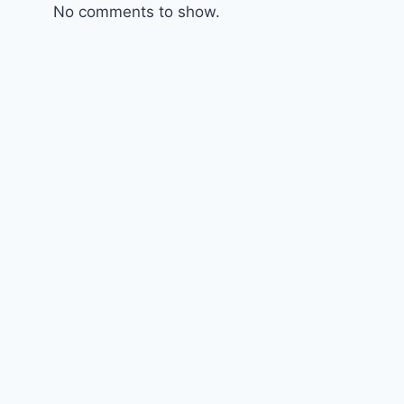
No comments to show.