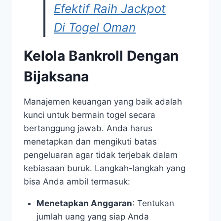
Efektif Raih Jackpot
Di Togel Oman
Kelola Bankroll Dengan
Bijaksana
Manajemen keuangan yang baik adalah
kunci untuk bermain togel secara
bertanggung jawab. Anda harus
menetapkan dan mengikuti batas
pengeluaran agar tidak terjebak dalam
kebiasaan buruk. Langkah-langkah yang
bisa Anda ambil termasuk:
Menetapkan Anggaran
: Tentukan
jumlah uang yang siap Anda