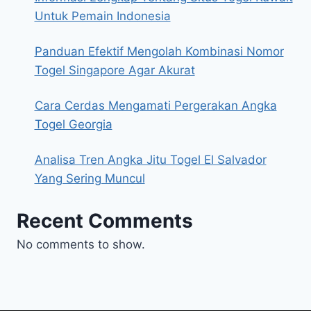
Untuk Pemain Indonesia
Panduan Efektif Mengolah Kombinasi Nomor
Togel Singapore Agar Akurat
Cara Cerdas Mengamati Pergerakan Angka
Togel Georgia
Analisa Tren Angka Jitu Togel El Salvador
Yang Sering Muncul
Recent Comments
No comments to show.