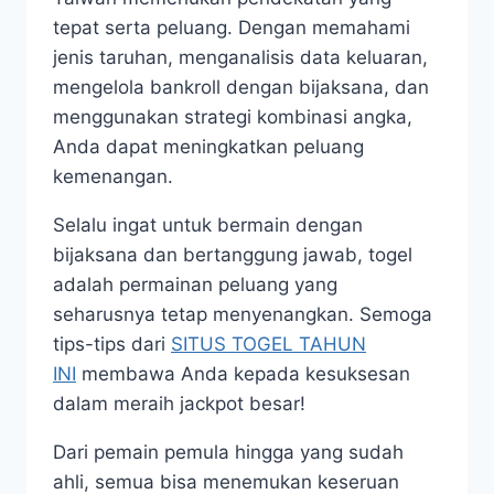
tepat serta peluang. Dengan memahami
jenis taruhan, menganalisis data keluaran,
mengelola bankroll dengan bijaksana, dan
menggunakan strategi kombinasi angka,
Anda dapat meningkatkan peluang
kemenangan.
Selalu ingat untuk bermain dengan
bijaksana dan bertanggung jawab, togel
adalah permainan peluang yang
seharusnya tetap menyenangkan. Semoga
tips-tips dari
SITUS TOGEL TAHUN
INI
membawa Anda kepada kesuksesan
dalam meraih jackpot besar!
Dari pemain pemula hingga yang sudah
ahli, semua bisa menemukan keseruan