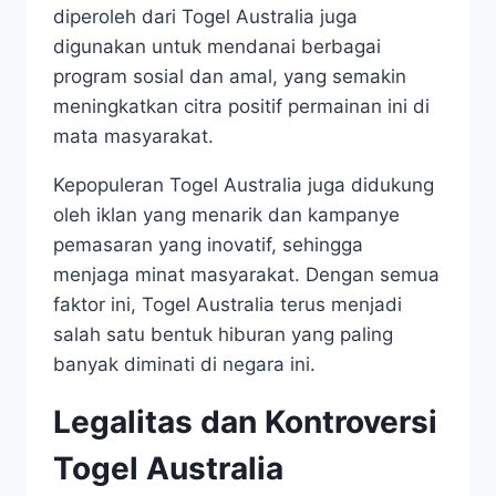
diperoleh dari Togel Australia juga
digunakan untuk mendanai berbagai
program sosial dan amal, yang semakin
meningkatkan citra positif permainan ini di
mata masyarakat.
Kepopuleran Togel Australia juga didukung
oleh iklan yang menarik dan kampanye
pemasaran yang inovatif, sehingga
menjaga minat masyarakat. Dengan semua
faktor ini, Togel Australia terus menjadi
salah satu bentuk hiburan yang paling
banyak diminati di negara ini.
Legalitas dan Kontroversi
Togel Australia