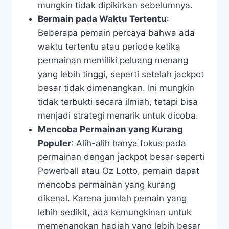
mungkin tidak dipikirkan sebelumnya.
Bermain pada Waktu Tertentu
:
Beberapa pemain percaya bahwa ada
waktu tertentu atau periode ketika
permainan memiliki peluang menang
yang lebih tinggi, seperti setelah jackpot
besar tidak dimenangkan. Ini mungkin
tidak terbukti secara ilmiah, tetapi bisa
menjadi strategi menarik untuk dicoba.
Mencoba Permainan yang Kurang
Populer
: Alih-alih hanya fokus pada
permainan dengan jackpot besar seperti
Powerball atau Oz Lotto, pemain dapat
mencoba permainan yang kurang
dikenal. Karena jumlah pemain yang
lebih sedikit, ada kemungkinan untuk
memenangkan hadiah yang lebih besar