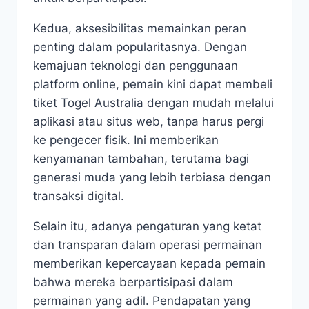
Kedua, aksesibilitas memainkan peran
penting dalam popularitasnya. Dengan
kemajuan teknologi dan penggunaan
platform online, pemain kini dapat membeli
tiket Togel Australia dengan mudah melalui
aplikasi atau situs web, tanpa harus pergi
ke pengecer fisik. Ini memberikan
kenyamanan tambahan, terutama bagi
generasi muda yang lebih terbiasa dengan
transaksi digital.
Selain itu, adanya pengaturan yang ketat
dan transparan dalam operasi permainan
memberikan kepercayaan kepada pemain
bahwa mereka berpartisipasi dalam
permainan yang adil. Pendapatan yang