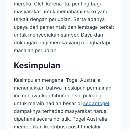
mereka. Oleh karena itu, penting bagi
masyarakat untuk memahami risiko yang
terkait dengan perjudian. Serta adanya
upaya dari pemerintah dan lembaga terkait
untuk menyediakan sumber. Daya dan
dukungan bagi mereka yang menghadapi
masalah perjudian.
Kesimpulan
Kesimpulan mengenai Togel Australia
menunjukkan bahwa meskipun permainan
ini menawarkan hiburan. Dan peluang
untuk meraih hadiah besar di
sedaptogel
,
dampaknya terhadap masyarakat harus
dipahami secara holistik. Togel Australia
memberikan kontribusi positif melalui