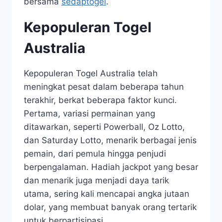
bersama
sedaptogel
.
Kepopuleran Togel
Australia
Kepopuleran Togel Australia telah
meningkat pesat dalam beberapa tahun
terakhir, berkat beberapa faktor kunci.
Pertama, variasi permainan yang
ditawarkan, seperti Powerball, Oz Lotto,
dan Saturday Lotto, menarik berbagai jenis
pemain, dari pemula hingga penjudi
berpengalaman. Hadiah jackpot yang besar
dan menarik juga menjadi daya tarik
utama, sering kali mencapai angka jutaan
dolar, yang membuat banyak orang tertarik
untuk berpartisipasi.