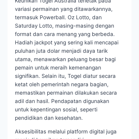
Keunikan Togel Australia terletak pada
variasi permainan yang ditawarkannya,
termasuk Powerball. Oz Lotto, dan
Saturday Lotto, masing-masing dengan
format dan cara menang yang berbeda.
Hadiah jackpot yang sering kali mencapai
puluhan juta dolar menjadi daya tarik
utama, menawarkan peluang besar bagi
pemain untuk meraih kemenangan
signifikan. Selain itu, Togel diatur secara
ketat oleh pemerintah negara bagian,
memastikan permainan dilakukan secara
adil dan hasil. Pendapatan digunakan
untuk kepentingan sosial, seperti
pendidikan dan kesehatan.
Aksesibilitas melalui platform digital juga