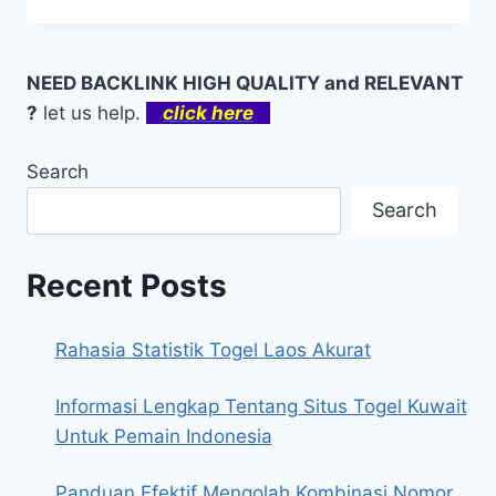
NEED BACKLINK HIGH QUALITY and RELEVANT
?
let us help.
click here
Search
Search
Recent Posts
Rahasia Statistik Togel Laos Akurat
Informasi Lengkap Tentang Situs Togel Kuwait
Untuk Pemain Indonesia
Panduan Efektif Mengolah Kombinasi Nomor