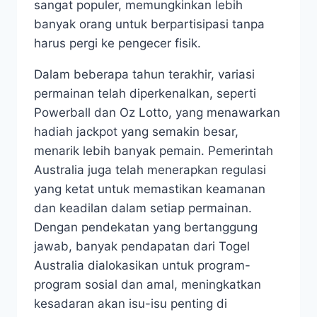
sangat populer, memungkinkan lebih
banyak orang untuk berpartisipasi tanpa
harus pergi ke pengecer fisik.
Dalam beberapa tahun terakhir, variasi
permainan telah diperkenalkan, seperti
Powerball dan Oz Lotto, yang menawarkan
hadiah jackpot yang semakin besar,
menarik lebih banyak pemain. Pemerintah
Australia juga telah menerapkan regulasi
yang ketat untuk memastikan keamanan
dan keadilan dalam setiap permainan.
Dengan pendekatan yang bertanggung
jawab, banyak pendapatan dari Togel
Australia dialokasikan untuk program-
program sosial dan amal, meningkatkan
kesadaran akan isu-isu penting di