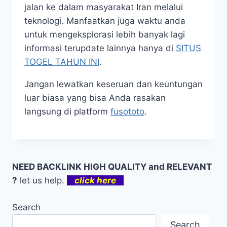
jalan ke dalam masyarakat Iran melalui
teknologi. Manfaatkan juga waktu anda
untuk mengeksplorasi lebih banyak lagi
informasi terupdate lainnya hanya di
SITUS
TOGEL TAHUN INI
.
Jangan lewatkan keseruan dan keuntungan
luar biasa yang bisa Anda rasakan
langsung di platform
fusototo
.
NEED BACKLINK HIGH QUALITY and RELEVANT
?
let us help.
click here
Search
Search