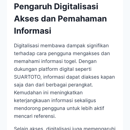
Pengaruh Digitalisasi
Akses dan Pemahaman
Informasi
Digitalisasi membawa dampak signifikan
terhadap cara pengguna mengakses dan
memahami informasi togel. Dengan
dukungan platform digital seperti
SUARTOTO, informasi dapat diakses kapan
saja dan dari berbagai perangkat.
Kemudahan ini meningkatkan
keterjangkauan informasi sekaligus
mendorong pengguna untuk lebih aktif
mencari referensi.
Selain akses, digitalisasi juga memengaruhi