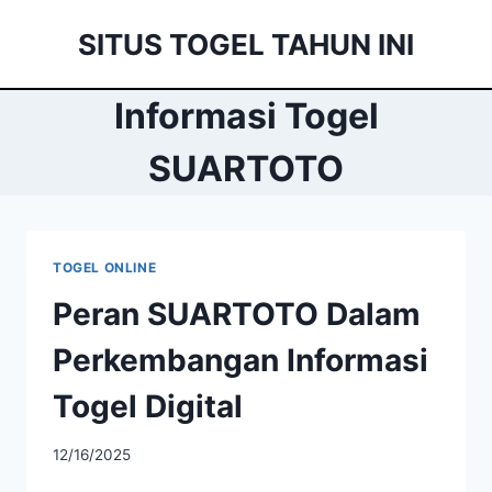
Skip
SITUS TOGEL TAHUN INI
to
content
Informasi Togel
SUARTOTO
TOGEL ONLINE
Peran SUARTOTO Dalam
Perkembangan Informasi
Togel Digital
12/16/2025