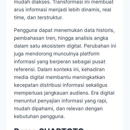
mudah diakses. Transformasi ini membuat
arus informasi menjadi lebih dinamis, real
time, dan terstruktur.
Pengguna dapat menemukan data historis,
pembahasan tren, hingga analisis angka
dalam satu ekosistem digital. Perubahan ini
juga mendorong munculnya platform
informasi yang berperan sebagai pusat
referensi. Dalam konteks ini, kehadiran
media digital membantu meningkatkan
kecepatan distribusi informasi sekaligus
memperluas jangkauan audiens. Era digital
menuntut penyajian informasi yang rapi,
mudah dipahami, dan relevan dengan
kebutuhan pengguna.