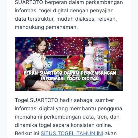
SUARTOTO berperan dalam perkembangan
informasi togel digital dengan penyajian
data terstruktur, mudah diakses, relevan,
mendukung pemahaman.
Togel SUARTOTO hadir sebagai sumber
informasi digital yang membantu pengguna
memahami perkembangan data, tren, dan
dinamika togel secara konsisten online.
Berikut ini
SITUS TOGEL TAHUN INI
akan