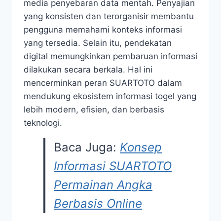
media penyebaran data mentah. Penyajian
yang konsisten dan terorganisir membantu
pengguna memahami konteks informasi
yang tersedia. Selain itu, pendekatan
digital memungkinkan pembaruan informasi
dilakukan secara berkala. Hal ini
mencerminkan peran SUARTOTO dalam
mendukung ekosistem informasi togel yang
lebih modern, efisien, dan berbasis
teknologi.
Baca Juga:
Konsep
Informasi SUARTOTO
Permainan Angka
Berbasis Online