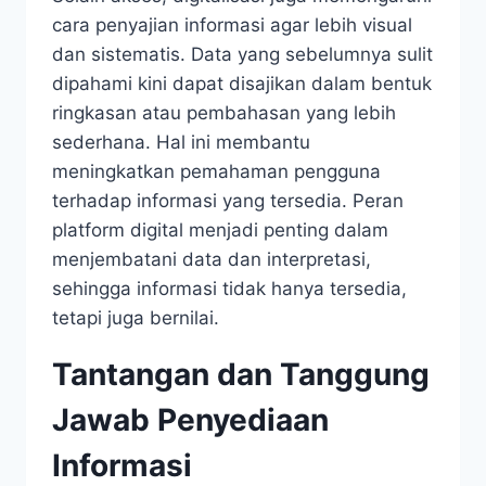
cara penyajian informasi agar lebih visual
dan sistematis. Data yang sebelumnya sulit
dipahami kini dapat disajikan dalam bentuk
ringkasan atau pembahasan yang lebih
sederhana. Hal ini membantu
meningkatkan pemahaman pengguna
terhadap informasi yang tersedia. Peran
platform digital menjadi penting dalam
menjembatani data dan interpretasi,
sehingga informasi tidak hanya tersedia,
tetapi juga bernilai.
Tantangan dan Tanggung
Jawab Penyediaan
Informasi