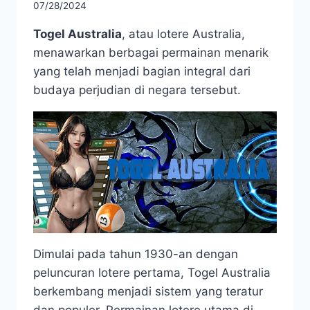
07/28/2024
Togel Australia
, atau lotere Australia,
menawarkan berbagai permainan menarik
yang telah menjadi bagian integral dari
budaya perjudian di negara tersebut.
Dimulai pada tahun 1930-an dengan
peluncuran lotere pertama, Togel Australia
berkembang menjadi sistem yang teratur