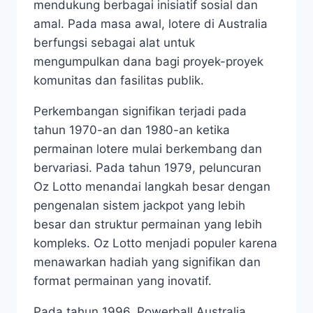
mendukung berbagai inisiatif sosial dan
amal. Pada masa awal, lotere di Australia
berfungsi sebagai alat untuk
mengumpulkan dana bagi proyek-proyek
komunitas dan fasilitas publik.
Perkembangan signifikan terjadi pada
tahun 1970-an dan 1980-an ketika
permainan lotere mulai berkembang dan
bervariasi. Pada tahun 1979, peluncuran
Oz Lotto menandai langkah besar dengan
pengenalan sistem jackpot yang lebih
besar dan struktur permainan yang lebih
kompleks. Oz Lotto menjadi populer karena
menawarkan hadiah yang signifikan dan
format permainan yang inovatif.
Pada tahun 1996, Powerball Australia