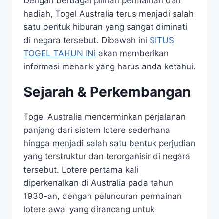
Dengan berbagai pilihan permainan dan
hadiah, Togel Australia terus menjadi salah
satu bentuk hiburan yang sangat diminati
di negara tersebut. Dibawah ini
SITUS
TOGEL TAHUN INi
akan memberikan
informasi menarik yang harus anda ketahui.
Sejarah & Perkembangan
Togel Australia mencerminkan perjalanan
panjang dari sistem lotere sederhana
hingga menjadi salah satu bentuk perjudian
yang terstruktur dan terorganisir di negara
tersebut. Lotere pertama kali
diperkenalkan di Australia pada tahun
1930-an, dengan peluncuran permainan
lotere awal yang dirancang untuk