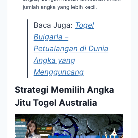
jumlah angka yang lebih kecil.
Baca Juga:
Togel
Bulgaria –
Petualangan di Dunia
Angka yang
Mengguncang
Strategi Memilih Angka
Jitu Togel Australia