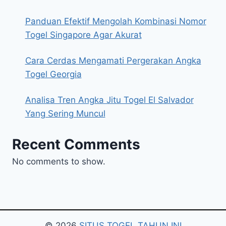
Panduan Efektif Mengolah Kombinasi Nomor
Togel Singapore Agar Akurat
Cara Cerdas Mengamati Pergerakan Angka
Togel Georgia
Analisa Tren Angka Jitu Togel El Salvador
Yang Sering Muncul
Recent Comments
No comments to show.
© 2026
SITUS TOGEL TAHUN INI