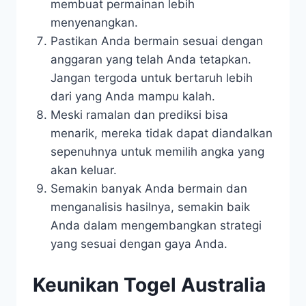
membuat permainan lebih
menyenangkan.
Pastikan Anda bermain sesuai dengan
anggaran yang telah Anda tetapkan.
Jangan tergoda untuk bertaruh lebih
dari yang Anda mampu kalah.
Meski ramalan dan prediksi bisa
menarik, mereka tidak dapat diandalkan
sepenuhnya untuk memilih angka yang
akan keluar.
Semakin banyak Anda bermain dan
menganalisis hasilnya, semakin baik
Anda dalam mengembangkan strategi
yang sesuai dengan gaya Anda.
Keunikan Togel Australia