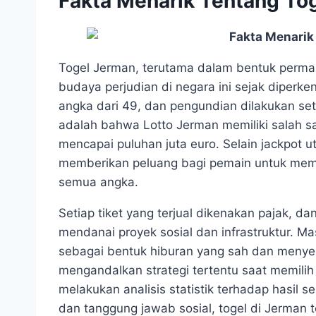
Fakta Menarik Tentang To
Togel Jerman, terutama dalam bentuk permain
budaya perjudian di negara ini sejak diperk
angka dari 49, dan pengundian dilakukan set
adalah bahwa Lotto Jerman memiliki salah sat
mencapai puluhan juta euro. Selain jackpot u
memberikan peluang bagi pemain untuk me
semua angka.
Setiap tiket yang terjual dikenakan pajak, d
mendanai proyek sosial dan infrastruktur.
sebagai bentuk hiburan yang sah dan meny
mengandalkan strategi tertentu saat memilih
melakukan analisis statistik terhadap hasil
dan tanggung jawab sosial, togel di Jerman 