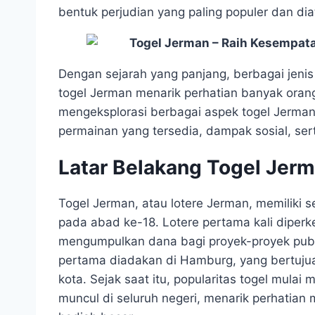
bentuk perjudian yang paling populer dan dia
Dengan sejarah yang panjang, berbagai jenis
togel Jerman menarik perhatian banyak orang.
mengeksplorasi berbagai aspek togel Jerman,
permainan yang tersedia, dampak sosial, ser
Latar Belakang Togel Jer
Togel Jerman, atau lotere Jerman, memiliki 
pada abad ke-18. Lotere pertama kali diperk
mengumpulkan dana bagi proyek-proyek publi
pertama diadakan di Hamburg, yang bertuju
kota. Sejak saat itu, popularitas togel mula
muncul di seluruh negeri, menarik perhatia