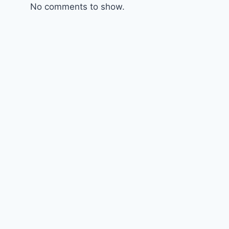
No comments to show.