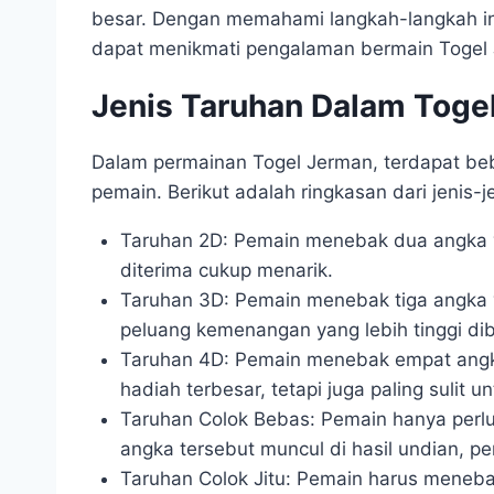
besar. Dengan memahami langkah-langkah in
dapat menikmati pengalaman bermain Togel 
Jenis Taruhan Dalam Toge
Dalam permainan Togel Jerman, terdapat bebe
pemain. Berikut adalah ringkasan dari jenis-j
Taruhan 2D: Pemain menebak dua angka ya
diterima cukup menarik.
Taruhan 3D: Pemain menebak tiga angka y
peluang kemenangan yang lebih tinggi di
Taruhan 4D: Pemain menebak empat angka 
hadiah terbesar, tetapi juga paling sulit 
Taruhan Colok Bebas: Pemain hanya perl
angka tersebut muncul di hasil undian, 
Taruhan Colok Jitu: Pemain harus menebak 