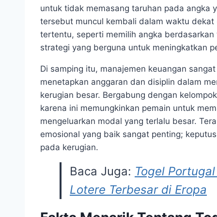
untuk tidak memasang taruhan pada angka ya
tersebut muncul kembali dalam waktu deka
tertentu, seperti memilih angka berdasarkan
strategi yang berguna untuk meningkatkan 
Di samping itu, manajemen keuangan sangat
menetapkan anggaran dan disiplin dalam men
kerugian besar. Bergabung dengan kelompok si
karena ini memungkinkan pemain untuk mema
mengeluarkan modal yang terlalu besar. Tera
emosional yang baik sangat penting; keputu
pada kerugian.
Baca Juga:
Togel Portuga
Lotere Terbesar di Eropa