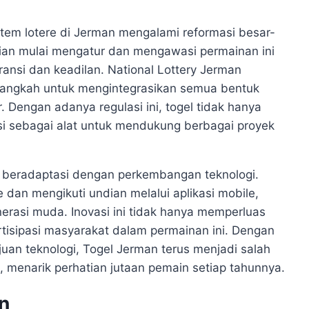
istem lotere di Jerman mengalami reformasi besar-
ian mulai mengatur dan mengawasi permainan ini
ransi dan keadilan. National Lottery Jerman
i langkah untuk mengintegrasikan semua bentuk
. Dengan adanya regulasi ini, togel tidak hanya
si sebagai alat untuk mendukung berbagai proyek
lah beradaptasi dengan perkembangan teknologi.
e dan mengikuti undian melalui aplikasi mobile,
erasi muda. Inovasi ini tidak hanya memperluas
rtisipasi masyarakat dalam permainan ini. Dengan
juan teknologi, Togel Jerman terus menjadi salah
a, menarik perhatian jutaan pemain setiap tahunnya.
n