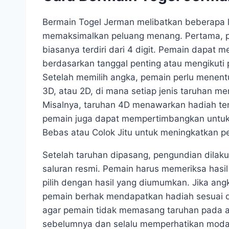
Bermain Togel Jerman melibatkan beberapa la
memaksimalkan peluang menang. Pertama, p
biasanya terdiri dari 4 digit. Pemain dapat
berdasarkan tanggal penting atau mengikuti p
Setelah memilih angka, pemain perlu menentu
3D, atau 2D, di mana setiap jenis taruhan me
Misalnya, taruhan 4D menawarkan hadiah terbes
pemain juga dapat mempertimbangkan untuk 
Bebas atau Colok Jitu untuk meningkatkan 
Setelah taruhan dipasang, pengundian dilaku
saluran resmi. Pemain harus memeriksa has
pilih dengan hasil yang diumumkan. Jika ang
pemain berhak mendapatkan hadiah sesuai d
agar pemain tidak memasang taruhan pada a
sebelumnya dan selalu memperhatikan modal 