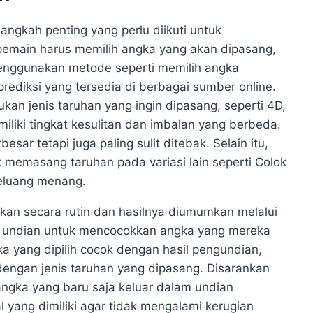
ngkah penting yang perlu diikuti untuk
emain harus memilih angka yang akan dipasang,
 menggunakan metode seperti memilih angka
rediksi yang tersedia di berbagai sumber online.
kan jenis taruhan yang ingin dipasang, seperti 4D,
miliki tingkat kesulitan dan imbalan yang berbeda.
ar tetapi juga paling sulit ditebak. Selain itu,
memasang taruhan pada variasi lain seperti Colok
peluang menang.
kan secara rutin dan hasilnya diumumkan melalui
il undian untuk mencocokkan angka yang mereka
ka yang dipilih cocok dengan hasil pengundian,
engan jenis taruhan yang dipasang. Disarankan
ngka yang baru saja keluar dalam undian
yang dimiliki agar tidak mengalami kerugian