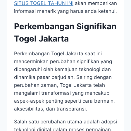
SITUS TOGEL TAHUN INI
akan memberikan
informasi menarik yang harus anda ketahui.
Perkembangan S
ignifikan
Togel Jakarta
Perkembangan Togel Jakarta saat ini
mencerminkan perubahan signifikan yang
dipengaruhi oleh kemajuan teknologi dan
dinamika pasar perjudian. Seiring dengan
perubahan zaman, Togel Jakarta telah
mengalami transformasi yang mencakup
aspek-aspek penting seperti cara bermain,
aksesibilitas, dan transparansi.
Salah satu perubahan utama adalah adopsi
teknologi digital dalam proses permainan.