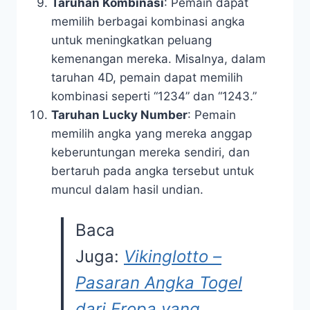
Taruhan Kombinasi
: Pemain dapat
memilih berbagai kombinasi angka
untuk meningkatkan peluang
kemenangan mereka. Misalnya, dalam
taruhan 4D, pemain dapat memilih
kombinasi seperti “1234” dan “1243.”
Taruhan Lucky Number
: Pemain
memilih angka yang mereka anggap
keberuntungan mereka sendiri, dan
bertaruh pada angka tersebut untuk
muncul dalam hasil undian.
Baca
Juga:
Vikinglotto –
Pasaran Angka Togel
dari Eropa yang