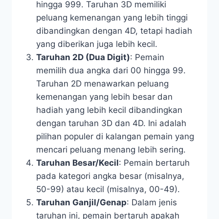
hingga 999. Taruhan 3D memiliki
peluang kemenangan yang lebih tinggi
dibandingkan dengan 4D, tetapi hadiah
yang diberikan juga lebih kecil.
Taruhan 2D (Dua Digit)
: Pemain
memilih dua angka dari 00 hingga 99.
Taruhan 2D menawarkan peluang
kemenangan yang lebih besar dan
hadiah yang lebih kecil dibandingkan
dengan taruhan 3D dan 4D. Ini adalah
pilihan populer di kalangan pemain yang
mencari peluang menang lebih sering.
Taruhan Besar/Kecil
: Pemain bertaruh
pada kategori angka besar (misalnya,
50-99) atau kecil (misalnya, 00-49).
Taruhan Ganjil/Genap
: Dalam jenis
taruhan ini, pemain bertaruh apakah