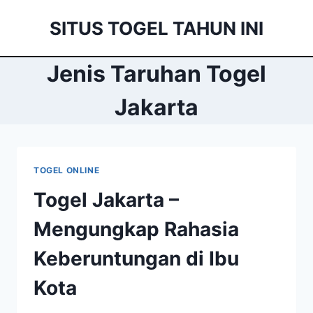
Skip
SITUS TOGEL TAHUN INI
to
content
Jenis Taruhan Togel
Jakarta
TOGEL ONLINE
Togel Jakarta –
Mengungkap Rahasia
Keberuntungan di Ibu
Kota