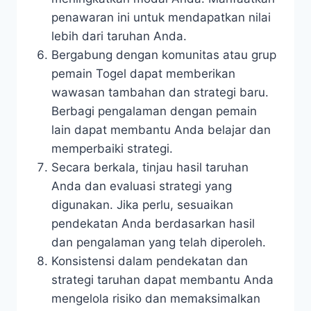
penawaran ini untuk mendapatkan nilai
lebih dari taruhan Anda.
Bergabung dengan komunitas atau grup
pemain Togel dapat memberikan
wawasan tambahan dan strategi baru.
Berbagi pengalaman dengan pemain
lain dapat membantu Anda belajar dan
memperbaiki strategi.
Secara berkala, tinjau hasil taruhan
Anda dan evaluasi strategi yang
digunakan. Jika perlu, sesuaikan
pendekatan Anda berdasarkan hasil
dan pengalaman yang telah diperoleh.
Konsistensi dalam pendekatan dan
strategi taruhan dapat membantu Anda
mengelola risiko dan memaksimalkan