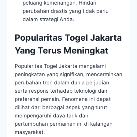
peluang kemenangan. Hindari
perubahan drastis yang tidak perlu
dalam strategi Anda.
Popularitas Togel Jakarta
Yang Terus Meningkat
Popularitas Togel Jakarta mengalami
peningkatan yang signifikan, mencerminkan
perubahan tren dalam dunia perjudian
serta respons terhadap teknologi dan
preferensi pemain. Fenomena ini dapat
dilihat dari berbagai aspek yang turut
mempengaruhi daya tarik dan
pertumbuhan permainan ini di kalangan
masyarakat.