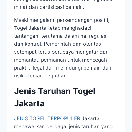
minat dan partisipasi pemain.
Meski mengalami perkembangan positif,
Togel Jakarta tetap menghadapi
tantangan, terutama dalam hal regulasi
dan kontrol. Pemerintah dan otoritas
setempat terus berupaya mengatur dan
memantau permainan untuk mencegah
praktik ilegal dan melindungi pemain dari
risiko terkait perjudian.
Jenis Taruhan Togel
Jakarta
JENIS TOGEL TERPOPULER
Jakarta
menawarkan berbagai jenis taruhan yang