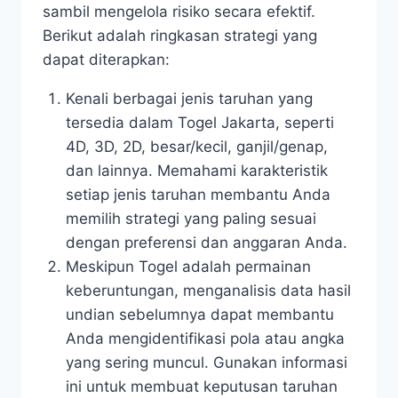
sambil mengelola risiko secara efektif.
Berikut adalah ringkasan strategi yang
dapat diterapkan:
Kenali berbagai jenis taruhan yang
tersedia dalam Togel Jakarta, seperti
4D, 3D, 2D, besar/kecil, ganjil/genap,
dan lainnya. Memahami karakteristik
setiap jenis taruhan membantu Anda
memilih strategi yang paling sesuai
dengan preferensi dan anggaran Anda.
Meskipun Togel adalah permainan
keberuntungan, menganalisis data hasil
undian sebelumnya dapat membantu
Anda mengidentifikasi pola atau angka
yang sering muncul. Gunakan informasi
ini untuk membuat keputusan taruhan