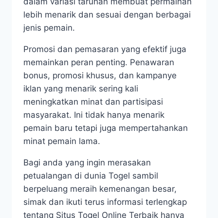
dalam variasi taruhan membuat permainan
lebih menarik dan sesuai dengan berbagai
jenis pemain.
Promosi dan pemasaran yang efektif juga
memainkan peran penting. Penawaran
bonus, promosi khusus, dan kampanye
iklan yang menarik sering kali
meningkatkan minat dan partisipasi
masyarakat. Ini tidak hanya menarik
pemain baru tetapi juga mempertahankan
minat pemain lama.
Bagi anda yang ingin merasakan
petualangan di dunia Togel sambil
berpeluang meraih kemenangan besar,
simak dan ikuti terus informasi terlengkap
tentang Situs Togel Online Terbaik hanya