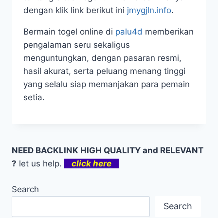
dengan klik link berikut ini
jmygjln.info
.
Bermain togel online di
palu4d
memberikan
pengalaman seru sekaligus
menguntungkan, dengan pasaran resmi,
hasil akurat, serta peluang menang tinggi
yang selalu siap memanjakan para pemain
setia.
NEED BACKLINK HIGH QUALITY and RELEVANT
?
let us help.
click here
Search
Search