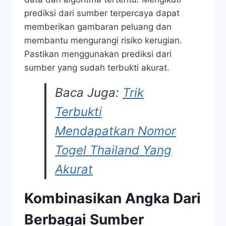
prediksi dari sumber terpercaya dapat
memberikan gambaran peluang dan
membantu mengurangi risiko kerugian.
Pastikan menggunakan prediksi dari
sumber yang sudah terbukti akurat.
Baca Juga:
Trik
Terbukti
Mendapatkan Nomor
Togel Thailand Yang
Akurat
Kombinasikan Angka Dari
Berbagai Sumber