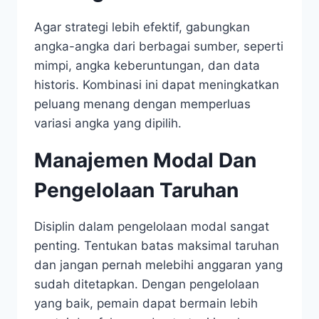
Agar strategi lebih efektif, gabungkan
angka-angka dari berbagai sumber, seperti
mimpi, angka keberuntungan, dan data
historis. Kombinasi ini dapat meningkatkan
peluang menang dengan memperluas
variasi angka yang dipilih.
Manajemen Modal Dan
Pengelolaan Taruhan
Disiplin dalam pengelolaan modal sangat
penting. Tentukan batas maksimal taruhan
dan jangan pernah melebihi anggaran yang
sudah ditetapkan. Dengan pengelolaan
yang baik, pemain dapat bermain lebih