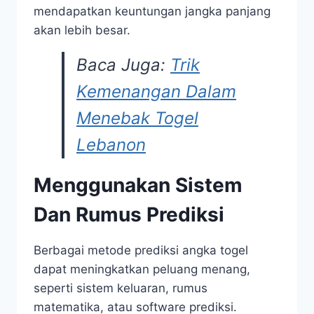
mendapatkan keuntungan jangka panjang
akan lebih besar.
Baca Juga:
Trik
Kemenangan Dalam
Menebak Togel
Lebanon
Menggunakan Sistem
Dan Rumus Prediksi
Berbagai metode prediksi angka togel
dapat meningkatkan peluang menang,
seperti sistem keluaran, rumus
matematika, atau software prediksi.