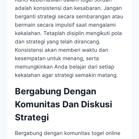
adalah konsistensi dan kesabaran. Jangan
berganti strategi secara sembarangan atau
bermain secara impulsif saat mengalami
kekalahan. Tetaplah disiplin mengikuti pola
dan strategi yang telah dirancang.
Konsistensi akan memberi waktu dan
kesempatan untuk menang, serta
memungkinkan Anda belajar dari setiap
kekalahan agar strategi semakin matang.
Bergabung Dengan
Komunitas Dan Diskusi
Strategi
Bergabung dengan komunitas togel online