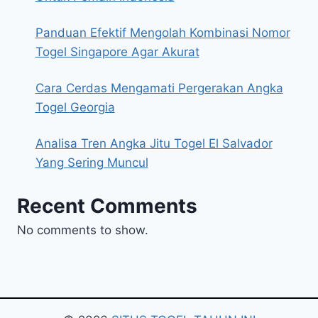
Panduan Efektif Mengolah Kombinasi Nomor
Togel Singapore Agar Akurat
Cara Cerdas Mengamati Pergerakan Angka
Togel Georgia
Analisa Tren Angka Jitu Togel El Salvador
Yang Sering Muncul
Recent Comments
No comments to show.