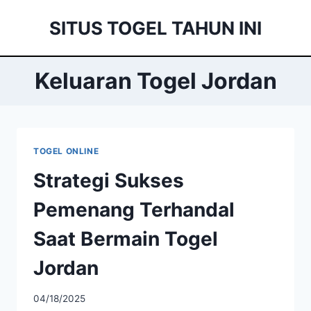
Skip
SITUS TOGEL TAHUN INI
to
content
Keluaran Togel Jordan
TOGEL ONLINE
Strategi Sukses
Pemenang Terhandal
Saat Bermain Togel
Jordan
04/18/2025