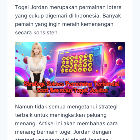
Togel Jordan merupakan permainan lotere
yang cukup digemari di Indonesia. Banyak
pemain yang ingin meraih kemenangan
secara konsisten.
Namun tidak semua mengetahui strategi
terbaik untuk meningkatkan peluang
menang. Artikel ini akan membahas cara
menang bermain togel Jordan dengan