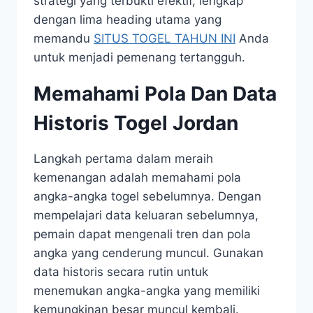
strategi yang terbukti efektif, lengkap
dengan lima heading utama yang
memandu
SITUS TOGEL TAHUN INI
Anda
untuk menjadi pemenang tertangguh.
Memahami Pola Dan Data
Historis Togel Jordan
Langkah pertama dalam meraih
kemenangan adalah memahami pola
angka-angka togel sebelumnya. Dengan
mempelajari data keluaran sebelumnya,
pemain dapat mengenali tren dan pola
angka yang cenderung muncul. Gunakan
data historis secara rutin untuk
menemukan angka-angka yang memiliki
kemungkinan besar muncul kembali.