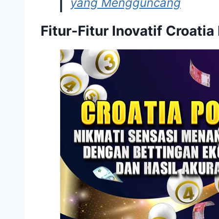
yang Mengguncang
Fitur-Fitur Inovatif Croatia