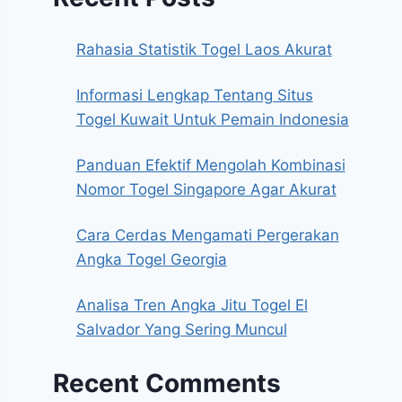
Rahasia Statistik Togel Laos Akurat
Informasi Lengkap Tentang Situs
Togel Kuwait Untuk Pemain Indonesia
Panduan Efektif Mengolah Kombinasi
Nomor Togel Singapore Agar Akurat
Cara Cerdas Mengamati Pergerakan
Angka Togel Georgia
Analisa Tren Angka Jitu Togel El
Salvador Yang Sering Muncul
Recent Comments