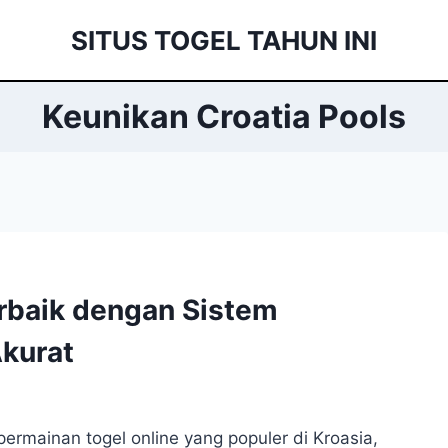
SITUS TOGEL TAHUN INI
Keunikan Croatia Pools
erbaik dengan Sistem
Akurat
rmainan togel online yang populer di Kroasia,