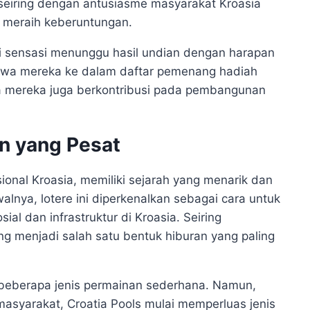
 seiring dengan antusiasme masyarakat Kroasia
 meraih keberuntungan.
i sensasi menunggu hasil undian dengan harapan
wa mereka ke dalam daftar pemenang hadiah
 mereka juga berkontribusi pada pembangunan
n yang Pesat
sional Kroasia, memiliki sejarah yang menarik dan
lnya, lotere ini diperkenalkan sebagai cara untuk
l dan infrastruktur di Kroasia. Seiring
ng menjadi salah satu bentuk hiburan yang paling
 beberapa jenis permainan sederhana. Namun,
asyarakat, Croatia Pools mulai memperluas jenis