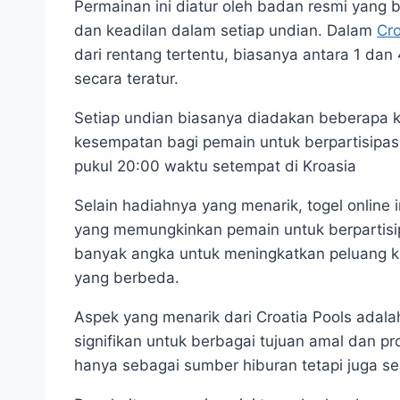
Permainan ini diatur oleh badan resmi yang 
dan keadilan dalam setiap undian. Dalam
Cro
dari rentang tertentu, biasanya antara 1 dan
secara teratur.
Setiap undian biasanya diadakan beberapa 
kesempatan bagi pemain untuk berpartisipas
pukul 20:00 waktu setempat di Kroasia
Selain hadiahnya yang menarik, togel online
yang memungkinkan pemain untuk berpartisipa
banyak angka untuk meningkatkan peluang 
yang berbeda.
Aspek yang menarik dari Croatia Pools ad
signifikan untuk berbagai tujuan amal dan p
hanya sebagai sumber hiburan tetapi juga s