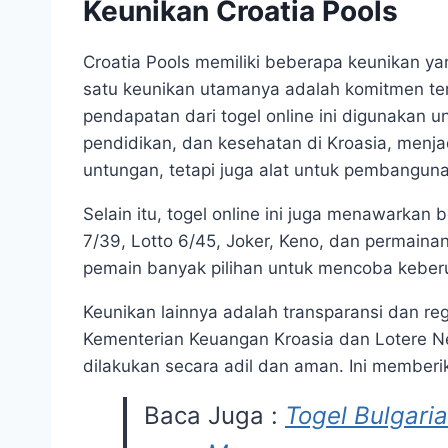
Keunikan Croatia Pools
Croatia Pools memiliki beberapa keunikan ya
satu keunikan utamanya adalah komitmen ter
pendapatan dari togel online ini digunakan 
pendidikan, dan kesehatan di Kroasia, menja
untungan, tetapi juga alat untuk pembangun
Selain itu, togel online ini juga menawarka
7/39, Lotto 6/45, Joker, Keno, dan permainan
pemain banyak pilihan untuk mencoba keber
Keunikan lainnya adalah transparansi dan regu
Kementerian Keuangan Kroasia dan Lotere 
dilakukan secara adil dan aman. Ini member
Baca Juga :
Togel Bulgari