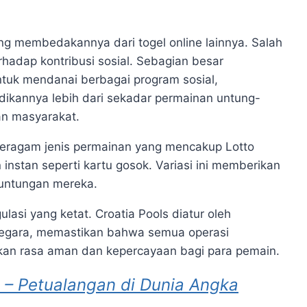
ng membedakannya dari togel online lainnya. Salah
hadap kontribusi sosial. Sebagian besar
untuk mendanai berbagai program sosial,
dikannya lebih dari sekadar permainan untung-
an masyarakat.
n beragam jenis permainan yang mencakup Lotto
 instan seperti kartu gosok. Variasi ini memberikan
untungan mereka.
lasi yang ketat. Croatia Pools diatur oleh
Negara, memastikan bahwa semua operasi
ikan rasa aman dan kepercayaan bagi para pemain.
a – Petualangan di Dunia Angka