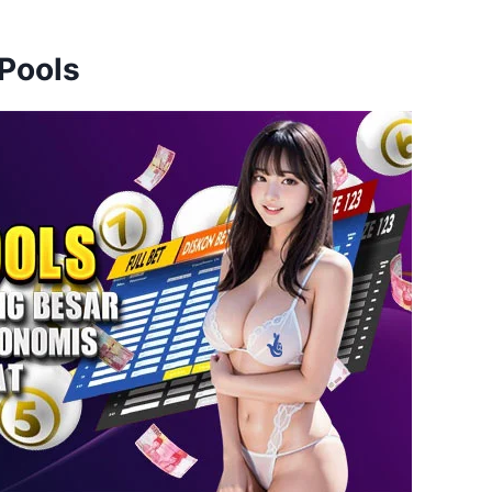
 Pools