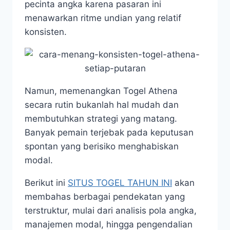
pecinta angka karena pasaran ini
menawarkan ritme undian yang relatif
konsisten.
Namun, memenangkan Togel Athena
secara rutin bukanlah hal mudah dan
membutuhkan strategi yang matang.
Banyak pemain terjebak pada keputusan
spontan yang berisiko menghabiskan
modal.
Berikut ini
SITUS TOGEL TAHUN INI
akan
membahas berbagai pendekatan yang
terstruktur, mulai dari analisis pola angka,
manajemen modal, hingga pengendalian