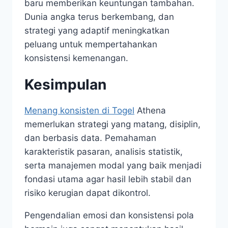
baru memberikan keuntungan tambahan.
Dunia angka terus berkembang, dan
strategi yang adaptif meningkatkan
peluang untuk mempertahankan
konsistensi kemenangan.
Kesimpulan
Menang konsisten di Togel
Athena
memerlukan strategi yang matang, disiplin,
dan berbasis data. Pemahaman
karakteristik pasaran, analisis statistik,
serta manajemen modal yang baik menjadi
fondasi utama agar hasil lebih stabil dan
risiko kerugian dapat dikontrol.
Pengendalian emosi dan konsistensi pola