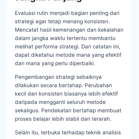
Evaluasi rutin menjadi bagian penting dari
strategi agar tetap menang konsisten.
Mencatat hasil kemenangan dan kekalahan
dalam jangka waktu tertentu membantu
melihat performa strategi. Dari catatan ini,
dapat diketahui metode mana yang efektif
dan mana yang perlu diperbaiki.
Pengembangan strategi sebaiknya
dilakukan secara bertahap. Perubahan
kecil dan konsisten biasanya lebih efektif
daripada mengganti seluruh metode
sekaligus. Pendekatan bertahap membuat
proses belajar lebih stabil dan terarah.
Selain itu, terbuka terhadap teknik analisis