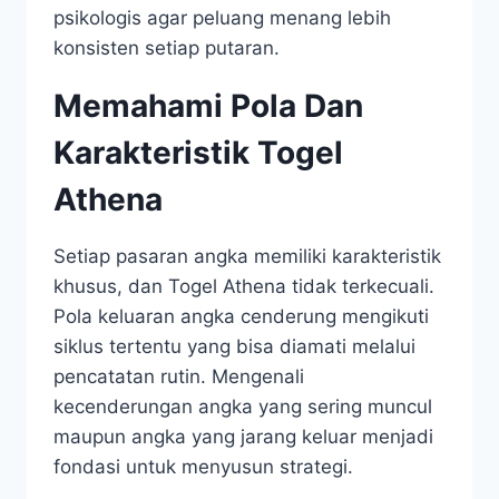
psikologis agar peluang menang lebih
konsisten setiap putaran.
Memahami Pola Dan
Karakteristik Togel
Athena
Setiap pasaran angka memiliki karakteristik
khusus, dan Togel Athena tidak terkecuali.
Pola keluaran angka cenderung mengikuti
siklus tertentu yang bisa diamati melalui
pencatatan rutin. Mengenali
kecenderungan angka yang sering muncul
maupun angka yang jarang keluar menjadi
fondasi untuk menyusun strategi.