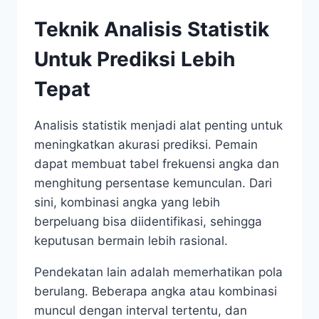
Teknik Analisis Statistik
Untuk Prediksi Lebih
Tepat
Analisis statistik menjadi alat penting untuk
meningkatkan akurasi prediksi. Pemain
dapat membuat tabel frekuensi angka dan
menghitung persentase kemunculan. Dari
sini, kombinasi angka yang lebih
berpeluang bisa diidentifikasi, sehingga
keputusan bermain lebih rasional.
Pendekatan lain adalah memerhatikan pola
berulang. Beberapa angka atau kombinasi
muncul dengan interval tertentu, dan