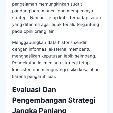
pengalaman memungkinkan sudut
pandang baru muncul dan memperkaya
strategi. Namun, tetap kritis terhadap saran
yang diterima agar tidak terlalu tergantung
pada opini orang lain.
Menggabungkan data historis sendiri
dengan informasi eksternal membantu
menghasilkan keputusan lebih seimbang.
Pendekatan ini menjaga strategi tetap
konsisten dan mengurangi risiko kesalahan
karena pengaruh luar.
Evaluasi Dan
Pengembangan Strategi
Jangka Panjang