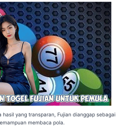
 hasil yang transparan, Fujian dianggap sebagai
 kemampuan membaca pola.