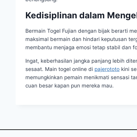
Kedisiplinan dalam Menge
Bermain Togel Fujian dengan bijak berarti m
maksimal bermain dan hindari keputusan ter
membantu menjaga emosi tetap stabil dan fo
Ingat, keberhasilan jangka panjang lebih dit
sesaat. Main togel online di
pajerototo
kini s
memungkinkan pemain menikmati sensasi tar
cuan besar kapan pun mereka mau.