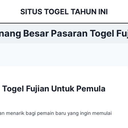
SITUS TOGEL TAHUN INI
ang Besar Pasaran Togel Fu
Togel Fujian Untuk Pemula
ihan menarik bagi pemain baru yang ingin memulai