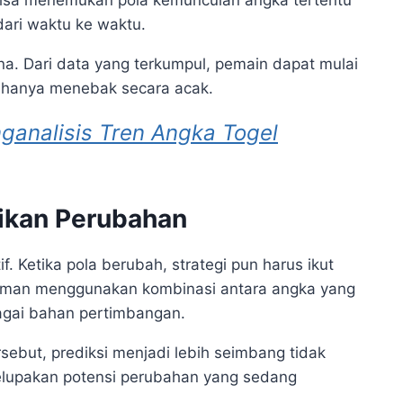
ari waktu ke waktu.
na. Dari data yang terkumpul, pemain dapat mulai
g hanya menebak secara acak.
ganalisis Tren Angka Togel
ikan Perubahan
. Ketika pola berubah, strategi pun harus ikut
aman menggunakan kombinasi antara angka yang
agai bahan pertimbangan.
but, prediksi menjadi lebih seimbang tidak
elupakan potensi perubahan yang sedang