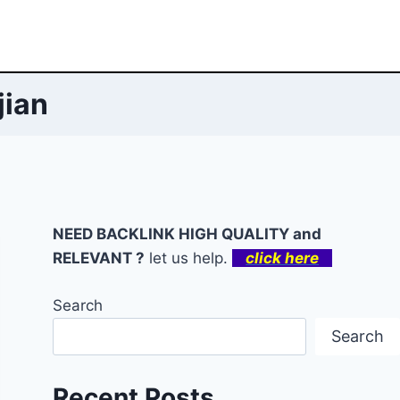
jian
NEED BACKLINK HIGH QUALITY and
RELEVANT ?
let us help.
click here
Search
Search
Recent Posts