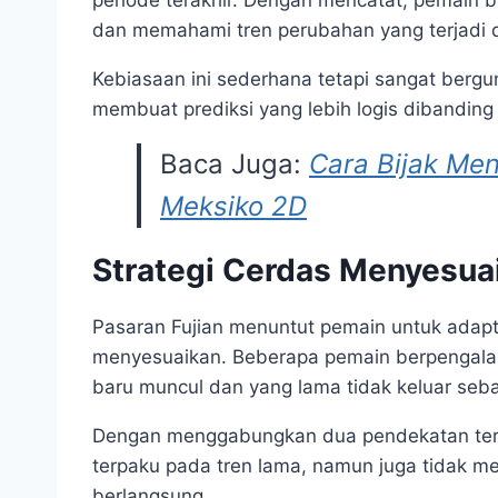
dan memahami tren perubahan yang terjadi d
Kebiasaan ini sederhana tetapi sangat bergu
membuat prediksi yang lebih logis dibandin
Baca Juga:
Cara Bijak Men
Meksiko 2D
Strategi Cerdas Menyesua
Pasaran Fujian menuntut pemain untuk adaptif
menyesuaikan. Beberapa pemain berpengal
baru muncul dan yang lama tidak keluar seb
Dengan menggabungkan dua pendekatan terse
terpaku pada tren lama, namun juga tidak m
berlangsung.