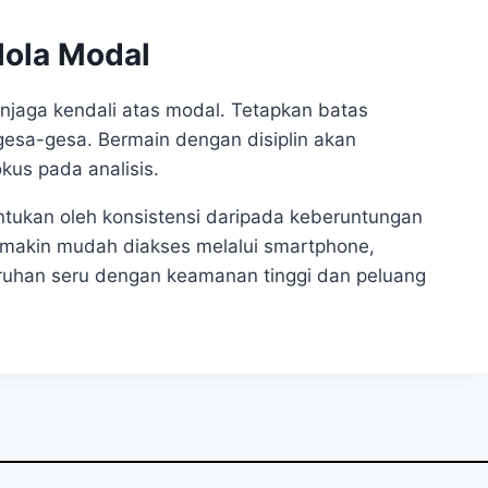
lola Modal
enjaga kendali atas modal. Tetapkan batas
gesa-gesa. Bermain dengan disiplin akan
kus pada analisis.
entukan oleh konsistensi daripada keberuntungan
emakin mudah diakses melalui smartphone,
uhan seru dengan keamanan tinggi dan peluang