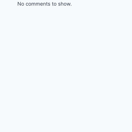
No comments to show.