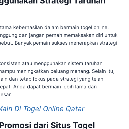
ggunakan Strategi Taruhan
tama keberhasilan dalam bermain togel online.
anggung dan jangan pernah memaksakan diri untuk
rsebut. Banyak pemain sukses menerapkan strategi
konsisten atau menggunakan sistem taruhan
 mampu meningkatkan peluang menang. Selain itu,
ain dan tetap fokus pada strategi yang telah
epat, Anda dapat bermain lebih lama dan
esar.
ain Di Togel Online Qatar
romosi dari Situs Togel