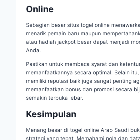
Online
Sebagian besar situs togel online menawark
menarik pemain baru maupun mempertahanka
atau hadiah jackpot besar dapat menjadi m
Anda.
Pastikan untuk membaca syarat dan ketentua
memanfaatkannya secara optimal. Selain itu, 
memiliki reputasi baik juga sangat penting
memanfaatkan bonus dan promosi secara bij
semakin terbuka lebar.
Kesimpulan
Menang besar di togel online Arab Saudi bu
strategi yang tepat. Memahami pola dan data