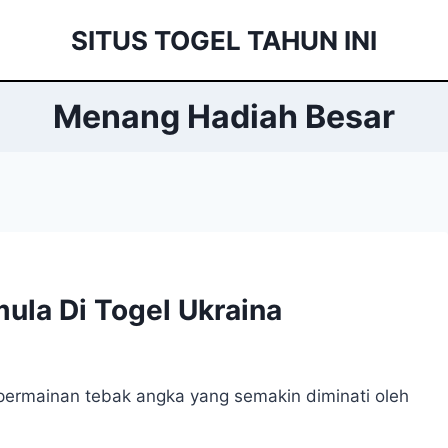
SITUS TOGEL TAHUN INI
Menang Hadiah Besar
mula Di Togel Ukraina
permainan tebak angka yang semakin diminati oleh