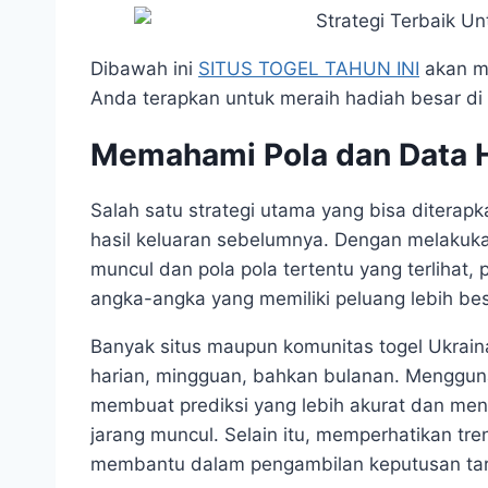
Dibawah ini
SITUS TOGEL TAHUN INI
akan m
Anda terapkan untuk meraih hadiah besar di 
Memahami Pola dan Data 
Salah satu strategi utama yang bisa diterap
hasil keluaran sebelumnya. Dengan melakuka
muncul dan pola pola tertentu yang terliha
angka-angka yang memiliki peluang lebih bes
Banyak situs maupun komunitas togel Ukrain
harian, mingguan, bahkan bulanan. Mengguna
membuat prediksi yang lebih akurat dan men
jarang muncul. Selain itu, memperhatikan tr
membantu dalam pengambilan keputusan ta