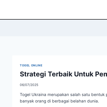
Skip
to
content
TOGEL ONLINE
Strategi Terbaik Untuk Pe
06/07/2025
Togel Ukraina merupakan salah satu bentuk 
banyak orang di berbagai belahan dunia.