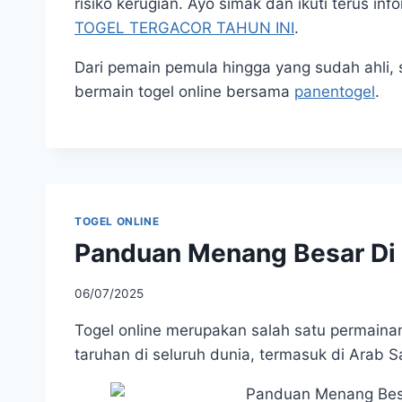
risiko kerugian. Ayo simak dan ikuti terus in
TOGEL TERGACOR TAHUN INI
.
Dari pemain pemula hingga yang sudah ahli,
bermain togel online bersama
panentogel
.
TOGEL ONLINE
Panduan Menang Besar Di 
06/07/2025
Togel online merupakan salah satu permainan
taruhan di seluruh dunia, termasuk di Arab S