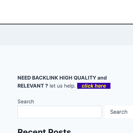
NEED BACKLINK HIGH QUALITY and
RELEVANT ?
let us help.
click here
Search
Search
Recent Posts