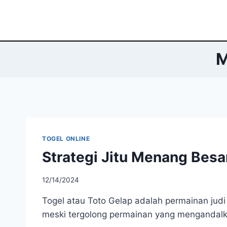
Skip
to
content
M
TOGEL ONLINE
Strategi Jitu Menang Besar
12/14/2024
Togel atau Toto Gelap adalah permainan judi 
meski tergolong permainan yang mengandal