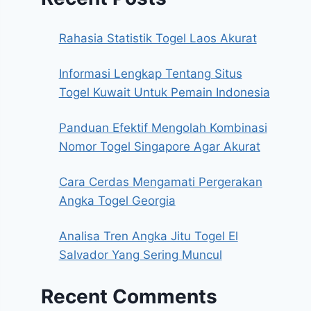
Rahasia Statistik Togel Laos Akurat
Informasi Lengkap Tentang Situs
Togel Kuwait Untuk Pemain Indonesia
Panduan Efektif Mengolah Kombinasi
Nomor Togel Singapore Agar Akurat
Cara Cerdas Mengamati Pergerakan
Angka Togel Georgia
Analisa Tren Angka Jitu Togel El
Salvador Yang Sering Muncul
Recent Comments