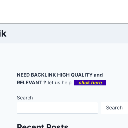
ik
NEED BACKLINK HIGH QUALITY and
RELEVANT ?
let us help.
click here
Search
Search
Recent Posts