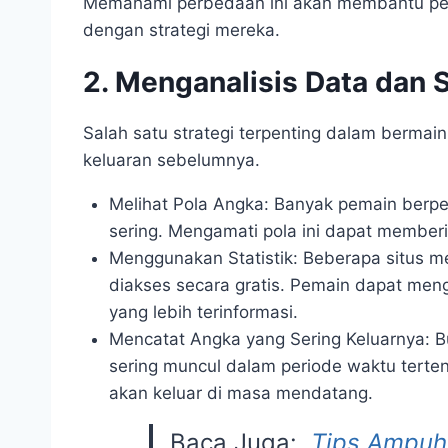
Memahami perbedaan ini akan membantu pema
dengan strategi mereka.
2. Menganalisis Data dan S
Salah satu strategi terpenting dalam bermain
keluaran sebelumnya.
Melihat Pola Angka: Banyak pemain berp
sering. Mengamati pola ini dapat member
Menggunakan Statistik: Beberapa situs me
diakses secara gratis. Pemain dapat men
yang lebih terinformasi.
Mencatat Angka yang Sering Keluarnya: B
sering muncul dalam periode waktu terte
akan keluar di masa mendatang.
Baca Juga:
Tips Ampuh