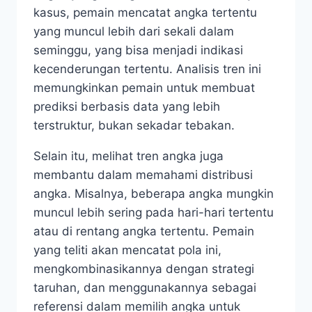
kasus, pemain mencatat angka tertentu
yang muncul lebih dari sekali dalam
seminggu, yang bisa menjadi indikasi
kecenderungan tertentu. Analisis tren ini
memungkinkan pemain untuk membuat
prediksi berbasis data yang lebih
terstruktur, bukan sekadar tebakan.
Selain itu, melihat tren angka juga
membantu dalam memahami distribusi
angka. Misalnya, beberapa angka mungkin
muncul lebih sering pada hari-hari tertentu
atau di rentang angka tertentu. Pemain
yang teliti akan mencatat pola ini,
mengkombinasikannya dengan strategi
taruhan, dan menggunakannya sebagai
referensi dalam memilih angka untuk