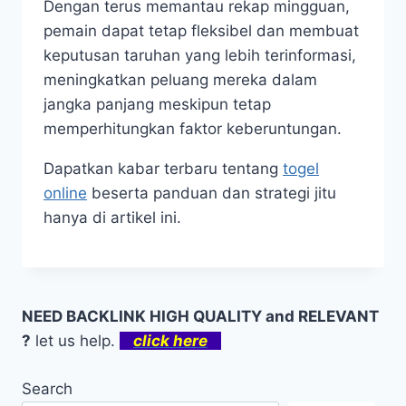
Dengan terus memantau rekap mingguan,
pemain dapat tetap fleksibel dan membuat
keputusan taruhan yang lebih terinformasi,
meningkatkan peluang mereka dalam
jangka panjang meskipun tetap
memperhitungkan faktor keberuntungan.
Dapatkan kabar terbaru tentang
togel
online
beserta panduan dan strategi jitu
hanya di artikel ini.
NEED BACKLINK HIGH QUALITY and RELEVANT
?
let us help.
click here
Search