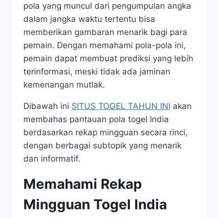
pola yang muncul dari pengumpulan angka
dalam jangka waktu tertentu bisa
memberikan gambaran menarik bagi para
pemain. Dengan memahami pola-pola ini,
pemain dapat membuat prediksi yang lebih
terinformasi, meski tidak ada jaminan
kemenangan mutlak.
Dibawah ini
SITUS TOGEL TAHUN INI
akan
membahas pantauan pola togel India
berdasarkan rekap mingguan secara rinci,
dengan berbagai subtopik yang menarik
dan informatif.
Memahami Rekap
Mingguan Togel India