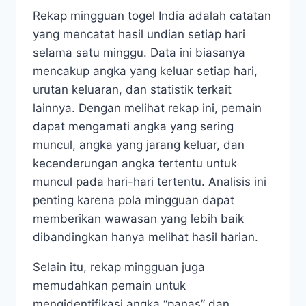
Rekap mingguan togel India adalah catatan
yang mencatat hasil undian setiap hari
selama satu minggu. Data ini biasanya
mencakup angka yang keluar setiap hari,
urutan keluaran, dan statistik terkait
lainnya. Dengan melihat rekap ini, pemain
dapat mengamati angka yang sering
muncul, angka yang jarang keluar, dan
kecenderungan angka tertentu untuk
muncul pada hari-hari tertentu. Analisis ini
penting karena pola mingguan dapat
memberikan wawasan yang lebih baik
dibandingkan hanya melihat hasil harian.
Selain itu, rekap mingguan juga
memudahkan pemain untuk
mengidentifikasi angka “panas” dan