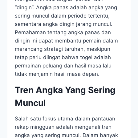
“dingin”. Angka panas adalah angka yang
sering muncul dalam periode tertentu,
sementara angka dingin jarang muncul.
Pemahaman tentang angka panas dan
dingin ini dapat membantu pemain dalam
merancang strategi taruhan, meskipun
tetap perlu diingat bahwa togel adalah
permainan peluang dan hasil masa lalu
tidak menjamin hasil masa depan.
Tren Angka Yang Sering
Muncul
Salah satu fokus utama dalam pantauan
rekap mingguan adalah mengenali tren
angka yang sering muncul. Dalam banyak