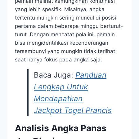
pemain melihat kemungkinan kombinasi
yang lebih spesifik. Misalnya, angka
tertentu mungkin sering muncul di posisi
pertama dalam beberapa minggu berturut-
turut. Dengan mencatat pola ini, pemain
bisa mengidentifikasi kecenderungan
tersembunyi yang mungkin tidak terlihat
saat hanya fokus pada angka saja.
Baca Juga:
Panduan
Lengkap Untuk
Mendapatkan
Jackpot Togel Prancis
Analisis Angka Panas