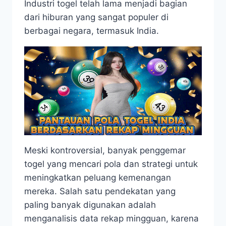
Industri togel telah lama menjadi bagian
dari hiburan yang sangat populer di
berbagai negara, termasuk India.
Meski kontroversial, banyak penggemar
togel yang mencari pola dan strategi untuk
meningkatkan peluang kemenangan
mereka. Salah satu pendekatan yang
paling banyak digunakan adalah
menganalisis data rekap mingguan, karena