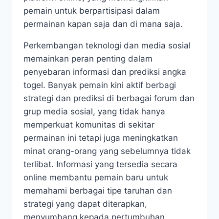
pemain untuk berpartisipasi dalam
permainan kapan saja dan di mana saja.
Perkembangan teknologi dan media sosial
memainkan peran penting dalam
penyebaran informasi dan prediksi angka
togel. Banyak pemain kini aktif berbagi
strategi dan prediksi di berbagai forum dan
grup media sosial, yang tidak hanya
memperkuat komunitas di sekitar
permainan ini tetapi juga meningkatkan
minat orang-orang yang sebelumnya tidak
terlibat. Informasi yang tersedia secara
online membantu pemain baru untuk
memahami berbagai tipe taruhan dan
strategi yang dapat diterapkan,
menyumbang kepada pertumbuhan