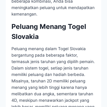
beberapa kombinasi, Anda bisa
meningkatkan peluang untuk mendapatkan
kemenangan.
Peluang Menang Togel
Slovakia
Peluang menang dalam Togel Slovakia
bergantung pada beberapa faktor,
termasuk jenis taruhan yang dipilih pemain.
Dalam sistem togel, setiap jenis taruhan
memiliki peluang dan hadiah berbeda.
Misalnya, taruhan 2D memiliki peluang
menang yang lebih tinggi karena hanya
melibatkan dua angka, sementara taruhan
4D, meskipun menawarkan jackpot yang
lebih besar, memiliki peluang menang yang