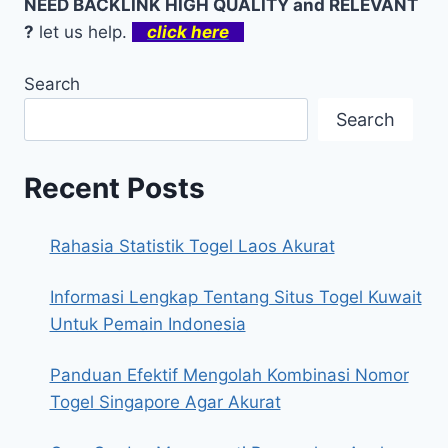
NEED BACKLINK HIGH QUALITY and RELEVANT
?
let us help.
click here
Search
Search
Recent Posts
Rahasia Statistik Togel Laos Akurat
Informasi Lengkap Tentang Situs Togel Kuwait
Untuk Pemain Indonesia
Panduan Efektif Mengolah Kombinasi Nomor
Togel Singapore Agar Akurat