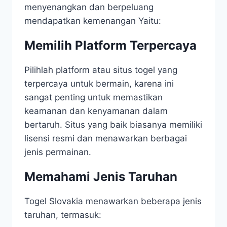
menyenangkan dan berpeluang
mendapatkan kemenangan Yaitu:
Memilih Platform Terpercaya
Pilihlah platform atau situs togel yang
terpercaya untuk bermain, karena ini
sangat penting untuk memastikan
keamanan dan kenyamanan dalam
bertaruh. Situs yang baik biasanya memiliki
lisensi resmi dan menawarkan berbagai
jenis permainan.
Memahami Jenis Taruhan
Togel Slovakia menawarkan beberapa jenis
taruhan, termasuk: