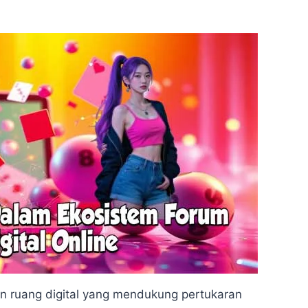
n ruang digital yang mendukung pertukaran