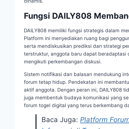
dinamis.
Fungsi DAILY808 Membang
DAILY808 memiliki fungsi strategis dalam me
Platform ini menyediakan ruang bagi penggun
serta mendiskusikan prediksi dan strategi p
terstruktur, anggota baru dapat beradaptas
mengikuti perkembangan diskusi.
Sistem notifikasi dan balasan mendukung int
forum tetap hidup. Pendekatan ini membant
aktif anggota. Dengan peran ini, DAILY808 ti
juga membentuk budaya komunikasi yang seh
forum togel digital yang terus berkembang 
Baca Juga:
Platform Foru