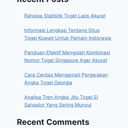
Rahasia Statistik Togel Laos Akurat
Informasi Lengkap Tentang Situs
Togel Kuwait Untuk Pemain Indonesia
Panduan Efektif Mengolah Kombinasi
Nomor Togel Singapore Agar Akurat
Cara Cerdas Mengamati Pergerakan
Angka Togel Georgia
Analisa Tren Angka Jitu Togel El
Salvador Yang Sering Muncul
Recent Comments