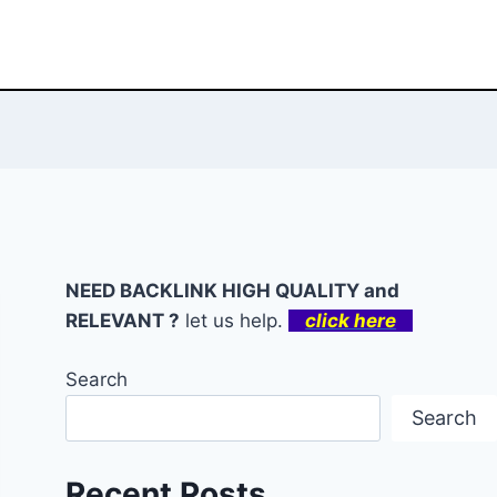
NEED BACKLINK HIGH QUALITY and
RELEVANT ?
let us help.
click here
Search
Search
Recent Posts