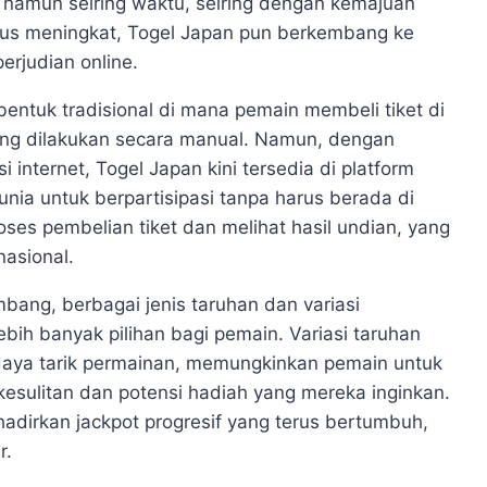
, namun seiring waktu, seiring dengan kemajuan
erus meningkat, Togel Japan pun berkembang ke
erjudian online.
entuk tradisional di mana pemain membeli tiket di
ang dilakukan secara manual. Namun, dengan
internet, Togel Japan kini tersedia di platform
nia untuk berpartisipasi tanpa harus berada di
ses pembelian tiket dan melihat hasil undian, yang
nasional.
bang, berbagai jenis taruhan dan variasi
bih banyak pilihan bagi pemain. Variasi taruhan
aya tarik permainan, memungkinkan pemain untuk
kesulitan dan potensi hadiah yang mereka inginkan.
hadirkan jackpot progresif yang terus bertumbuh,
r.