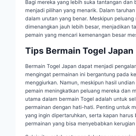
Bagi mereka yang lebih suka tantangan dan
menjadi pilihan yang menarik. Dalam taruhan
dalam urutan yang benar. Meskipun peluang 
dimenangkan jauh lebih besar, menjadikan ta
pemain yang mencari kemenangan besar meski
Tips Bermain Togel Japan
Bermain Togel Japan dapat menjadi pengal
mengingat permainan ini bergantung pada k
menggiurkan. Namun, meskipun hasil undian
pemain meningkatkan peluang mereka dan me
utama dalam bermain Togel adalah untuk sel
permainan dengan hati-hati. Penting untuk
yang ingin dipertaruhkan, serta kapan harus 
permainan yang bisa menyebabkan kerugian 