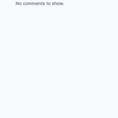
No comments to show.