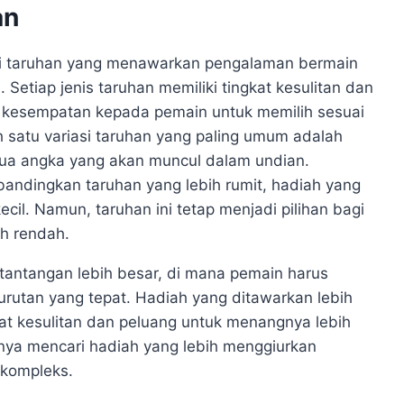
an
asi taruhan yang menawarkan pengalaman bermain
etiap jenis taruhan memiliki tingkat kesulitan dan
 kesempatan kepada pemain untuk memilih sesuai
h satu variasi taruhan yang paling umum adalah
dua angka yang akan muncul dalam undian.
andingkan taruhan yang lebih rumit, hadiah yang
cil. Namun, taruhan ini tetap menjadi pilihan bagi
ih rendah.
tantangan lebih besar, di mana pemain harus
urutan yang tepat. Hadiah yang ditawarkan lebih
at kesulitan dan peluang untuk menangnya lebih
anya mencari hadiah yang lebih menggiurkan
 kompleks.