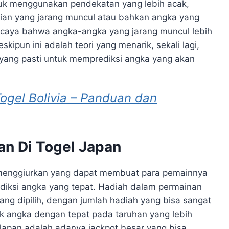
ntuk menggunakan pendekatan yang lebih acak,
an yang jarang muncul atau bahkan angka yang
ercaya bahwa angka-angka yang jarang muncul lebih
kipun ini adalah teori yang menarik, sekali lagi,
a yang pasti untuk memprediksi angka yang akan
Togel Bolivia – Panduan dan
n Di Togel Japan
 menggiurkan yang dapat membuat para pemainnya
diksi angka yang tepat. Hadiah dalam permainan
yang dipilih, dengan jumlah hadiah yang bisa sangat
ak angka dengan tepat pada taruhan yang lebih
l Japan adalah adanya jackpot besar yang bisa