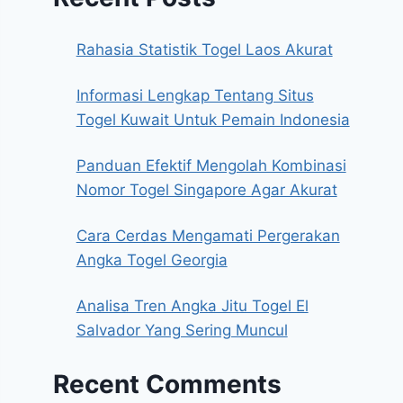
Rahasia Statistik Togel Laos Akurat
Informasi Lengkap Tentang Situs
Togel Kuwait Untuk Pemain Indonesia
Panduan Efektif Mengolah Kombinasi
Nomor Togel Singapore Agar Akurat
Cara Cerdas Mengamati Pergerakan
Angka Togel Georgia
Analisa Tren Angka Jitu Togel El
Salvador Yang Sering Muncul
Recent Comments