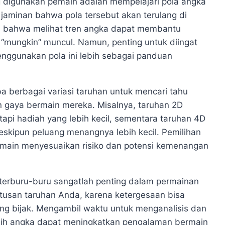
ng digunakan pemain adalah mempelajari pola angka
jaminan bahwa pola tersebut akan terulang di
a bahwa melihat tren angka dapat membantu
“mungkin” muncul. Namun, penting untuk diingat
nggunakan pola ini lebih sebagai panduan
 berbagai variasi taruhan untuk mencari tahu
n gaya bermain mereka. Misalnya, taruhan 2D
tapi hadiah yang lebih kecil, sementara taruhan 4D
skipun peluang menangnya lebih kecil. Pemilihan
emain menyesuaikan risiko dan potensi kemenangan
 terburu-buru sangatlah penting dalam permainan
tusan taruhan Anda, karena ketergesaan bisa
g bijak. Mengambil waktu untuk menganalisis dan
ih angka dapat meningkatkan pengalaman bermain