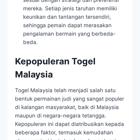
sesuai dengan strategi dan preferensi
mereka. Setiap jenis taruhan memiliki
keunikan dan tantangan tersendiri,
sehingga pemain dapat merasakan
pengalaman bermain yang berbeda-
beda.
Kepopuleran Togel
Malaysia
Togel Malaysia telah menjadi salah satu
bentuk permainan judi yang sangat populer
di kalangan masyarakat, baik di Malaysia
maupun di negara-negara tetangga.
Kepopuleran ini dapat diatribusikan kepada
beberapa faktor, termasuk kemudahan