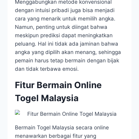
Menggabungkan metode konvensional
dengan intuisi pribadi juga bisa menjadi
cara yang menarik untuk memilih angka.
Namun, penting untuk diingat bahwa
meskipun prediksi dapat meningkatkan
peluang. Hal ini tidak ada jaminan bahwa
angka yang dipilih akan menang, sehingga
pemain harus tetap bermain dengan bijak
dan tidak terbawa emosi.
Fitur Bermain Online
Togel Malaysia
Bermain Togel Malaysia secara online
menawarkan berbagai fitur yang