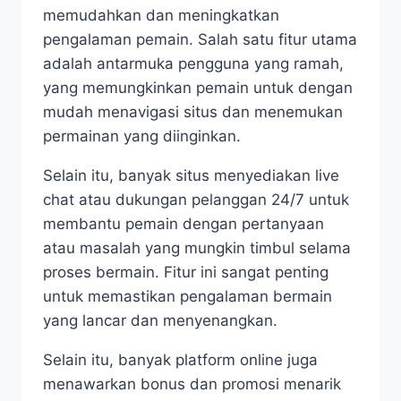
memudahkan dan meningkatkan
pengalaman pemain. Salah satu fitur utama
adalah antarmuka pengguna yang ramah,
yang memungkinkan pemain untuk dengan
mudah menavigasi situs dan menemukan
permainan yang diinginkan.
Selain itu, banyak situs menyediakan live
chat atau dukungan pelanggan 24/7 untuk
membantu pemain dengan pertanyaan
atau masalah yang mungkin timbul selama
proses bermain. Fitur ini sangat penting
untuk memastikan pengalaman bermain
yang lancar dan menyenangkan.
Selain itu, banyak platform online juga
menawarkan bonus dan promosi menarik