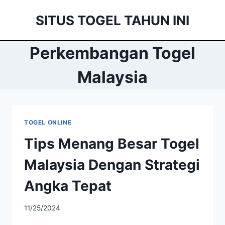
Skip
SITUS TOGEL TAHUN INI
to
content
Perkembangan Togel
Malaysia
TOGEL ONLINE
Tips Menang Besar Togel
Malaysia Dengan Strategi
Angka Tepat
11/25/2024