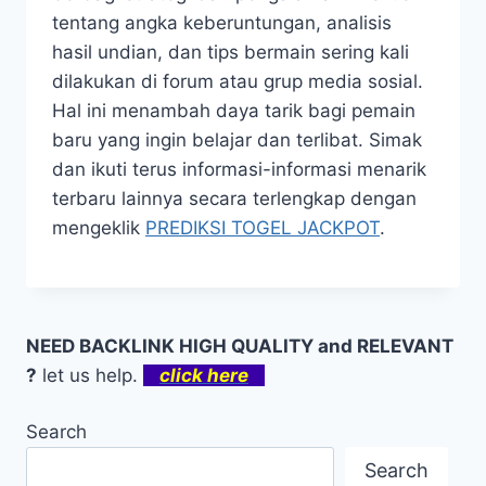
tentang angka keberuntungan, analisis
hasil undian, dan tips bermain sering kali
dilakukan di forum atau grup media sosial.
Hal ini menambah daya tarik bagi pemain
baru yang ingin belajar dan terlibat. Simak
dan ikuti terus informasi-informasi menarik
terbaru lainnya secara terlengkap dengan
mengeklik
PREDIKSI TOGEL JACKPOT
.
NEED BACKLINK HIGH QUALITY and RELEVANT
?
let us help.
click here
Search
Search