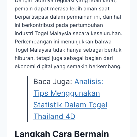
Dengan adanya regulasi yang lebih ketat,
pemain dapat merasa lebih aman saat
berpartisipasi dalam permainan ini, dan hal
ini berkontribusi pada pertumbuhan
industri Togel Malaysia secara keseluruhan.
Perkembangan ini menunjukkan bahwa
Togel Malaysia tidak hanya sebagai bentuk
hiburan, tetapi juga sebagai bagian dari
ekonomi digital yang semakin berkembang.
Baca Juga:
Analisis:
Tips Menggunakan
Statistik Dalam Togel
Thailand 4D
Langkah Cara Bermain