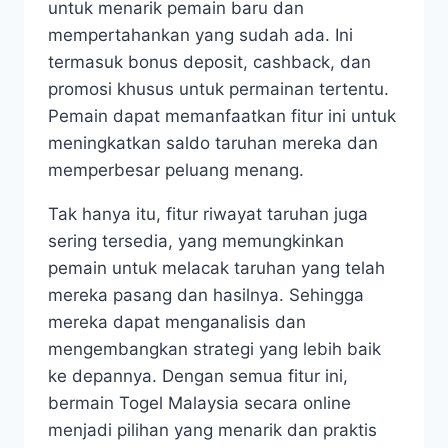
untuk menarik pemain baru dan
mempertahankan yang sudah ada. Ini
termasuk bonus deposit, cashback, dan
promosi khusus untuk permainan tertentu.
Pemain dapat memanfaatkan fitur ini untuk
meningkatkan saldo taruhan mereka dan
memperbesar peluang menang.
Tak hanya itu, fitur riwayat taruhan juga
sering tersedia, yang memungkinkan
pemain untuk melacak taruhan yang telah
mereka pasang dan hasilnya. Sehingga
mereka dapat menganalisis dan
mengembangkan strategi yang lebih baik
ke depannya. Dengan semua fitur ini,
bermain Togel Malaysia secara online
menjadi pilihan yang menarik dan praktis