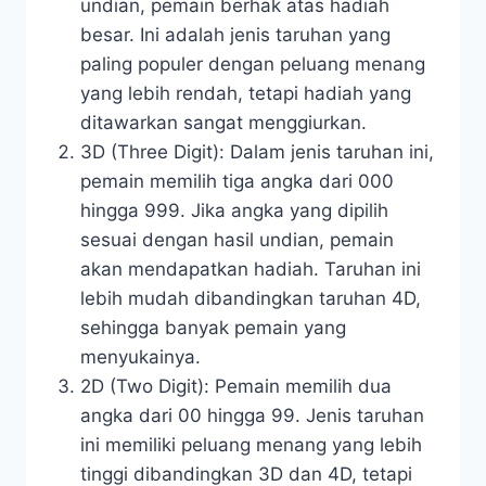
undian, pemain berhak atas hadiah
besar. Ini adalah jenis taruhan yang
paling populer dengan peluang menang
yang lebih rendah, tetapi hadiah yang
ditawarkan sangat menggiurkan.
3D (Three Digit): Dalam jenis taruhan ini,
pemain memilih tiga angka dari 000
hingga 999. Jika angka yang dipilih
sesuai dengan hasil undian, pemain
akan mendapatkan hadiah. Taruhan ini
lebih mudah dibandingkan taruhan 4D,
sehingga banyak pemain yang
menyukainya.
2D (Two Digit): Pemain memilih dua
angka dari 00 hingga 99. Jenis taruhan
ini memiliki peluang menang yang lebih
tinggi dibandingkan 3D dan 4D, tetapi