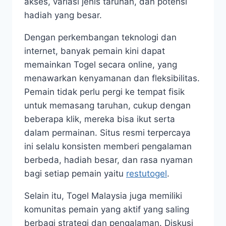
akses, variasi jenis taruhan, dan potensi
hadiah yang besar.
Dengan perkembangan teknologi dan
internet, banyak pemain kini dapat
memainkan Togel secara online, yang
menawarkan kenyamanan dan fleksibilitas.
Pemain tidak perlu pergi ke tempat fisik
untuk memasang taruhan, cukup dengan
beberapa klik, mereka bisa ikut serta
dalam permainan. Situs resmi terpercaya
ini selalu konsisten memberi pengalaman
berbeda, hadiah besar, dan rasa nyaman
bagi setiap pemain yaitu
restutogel
.
Selain itu, Togel Malaysia juga memiliki
komunitas pemain yang aktif yang saling
berbagi strategi dan pengalaman. Diskusi