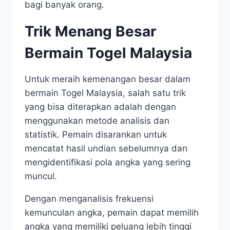
bagi banyak orang.
Trik Menang Besar
Bermain Togel Malaysia
Untuk meraih kemenangan besar dalam
bermain Togel Malaysia, salah satu trik
yang bisa diterapkan adalah dengan
menggunakan metode analisis dan
statistik. Pemain disarankan untuk
mencatat hasil undian sebelumnya dan
mengidentifikasi pola angka yang sering
muncul.
Dengan menganalisis frekuensi
kemunculan angka, pemain dapat memilih
angka yang memiliki peluang lebih tinggi