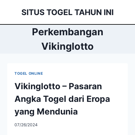
Skip
SITUS TOGEL TAHUN INI
to
content
Perkembangan
Vikinglotto
TOGEL ONLINE
Vikinglotto – Pasaran
Angka Togel dari Eropa
yang Mendunia
07/26/2024