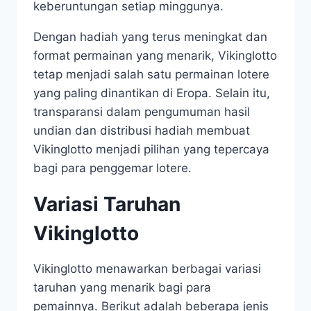
keberuntungan setiap minggunya.
Dengan hadiah yang terus meningkat dan
format permainan yang menarik, Vikinglotto
tetap menjadi salah satu permainan lotere
yang paling dinantikan di Eropa. Selain itu,
transparansi dalam pengumuman hasil
undian dan distribusi hadiah membuat
Vikinglotto menjadi pilihan yang tepercaya
bagi para penggemar lotere.
Variasi Taruhan
Vikinglotto
Vikinglotto menawarkan berbagai variasi
taruhan yang menarik bagi para
pemainnya. Berikut adalah beberapa jenis