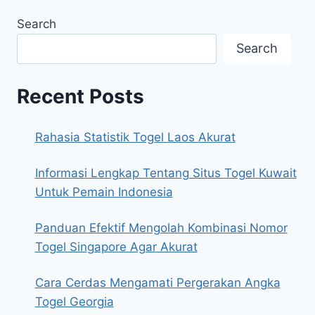
Search
Search
Recent Posts
Rahasia Statistik Togel Laos Akurat
Informasi Lengkap Tentang Situs Togel Kuwait
Untuk Pemain Indonesia
Panduan Efektif Mengolah Kombinasi Nomor
Togel Singapore Agar Akurat
Cara Cerdas Mengamati Pergerakan Angka
Togel Georgia