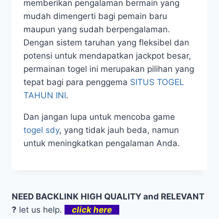
memberikan pengalaman bermain yang
mudah dimengerti bagi pemain baru
maupun yang sudah berpengalaman.
Dengan sistem taruhan yang fleksibel dan
potensi untuk mendapatkan jackpot besar,
permainan togel ini merupakan pilihan yang
tepat bagi para penggema
SITUS TOGEL
TAHUN INI
.
Dan jangan lupa untuk mencoba game
togel sdy
, yang tidak jauh beda, namun
untuk meningkatkan pengalaman Anda.
NEED BACKLINK HIGH QUALITY and RELEVANT
?
let us help.
click here