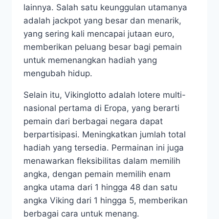
lainnya. Salah satu keunggulan utamanya
adalah jackpot yang besar dan menarik,
yang sering kali mencapai jutaan euro,
memberikan peluang besar bagi pemain
untuk memenangkan hadiah yang
mengubah hidup.
Selain itu, Vikinglotto adalah lotere multi-
nasional pertama di Eropa, yang berarti
pemain dari berbagai negara dapat
berpartisipasi. Meningkatkan jumlah total
hadiah yang tersedia. Permainan ini juga
menawarkan fleksibilitas dalam memilih
angka, dengan pemain memilih enam
angka utama dari 1 hingga 48 dan satu
angka Viking dari 1 hingga 5, memberikan
berbagai cara untuk menang.