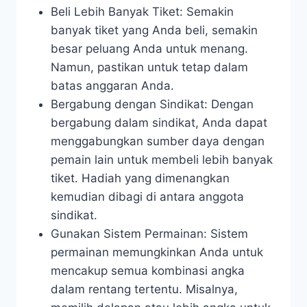
Beli Lebih Banyak Tiket: Semakin
banyak tiket yang Anda beli, semakin
besar peluang Anda untuk menang.
Namun, pastikan untuk tetap dalam
batas anggaran Anda.
Bergabung dengan Sindikat: Dengan
bergabung dalam sindikat, Anda dapat
menggabungkan sumber daya dengan
pemain lain untuk membeli lebih banyak
tiket. Hadiah yang dimenangkan
kemudian dibagi di antara anggota
sindikat.
Gunakan Sistem Permainan: Sistem
permainan memungkinkan Anda untuk
mencakup semua kombinasi angka
dalam rentang tertentu. Misalnya,