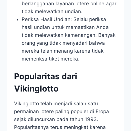
berlangganan layanan lotere online agar
tidak melewatkan undian.
Periksa Hasil Undian: Selalu periksa
hasil undian untuk memastikan Anda
tidak melewatkan kemenangan. Banyak
orang yang tidak menyadari bahwa
mereka telah menang karena tidak
memeriksa tiket mereka.
Popularitas dari
Vikinglotto
Vikinglotto telah menjadi salah satu
permainan lotere paling populer di Eropa
sejak diluncurkan pada tahun 1993.
Popularitasnya terus meningkat karena