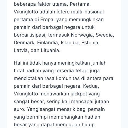
beberapa faktor utama. Pertama,
Vikinglotto adalah lotere multi-nasional
pertama di Eropa, yang memungkinkan
pemain dari berbagai negara untuk
berpartisipasi, termasuk Norwegia, Swedia,
Denmark, Finlandia, Islandia, Estonia,
Latvia, dan Lituania.
Hal ini tidak hanya meningkatkan jumlah
total hadiah yang tersedia tetapi juga
menciptakan rasa komunitas di antara para
pemain dari berbagai negara. Kedua,
Vikinglotto menawarkan jackpot yang
sangat besar, sering kali mencapai jutaan
euro. Yang sangat menarik bagi pemain
yang bermimpi memenangkan hadiah
besar yang dapat mengubah hidup