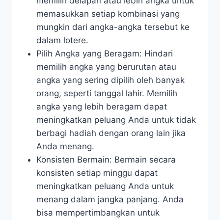
memilih delapan atau lebih angka untuk
memasukkan setiap kombinasi yang
mungkin dari angka-angka tersebut ke
dalam lotere.
Pilih Angka yang Beragam: Hindari
memilih angka yang berurutan atau
angka yang sering dipilih oleh banyak
orang, seperti tanggal lahir. Memilih
angka yang lebih beragam dapat
meningkatkan peluang Anda untuk tidak
berbagi hadiah dengan orang lain jika
Anda menang.
Konsisten Bermain: Bermain secara
konsisten setiap minggu dapat
meningkatkan peluang Anda untuk
menang dalam jangka panjang. Anda
bisa mempertimbangkan untuk