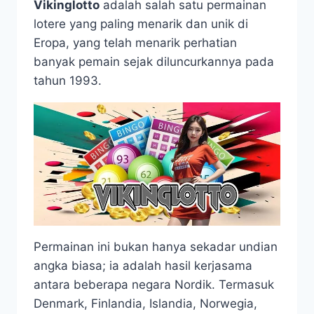
Vikinglotto
adalah salah satu permainan
lotere yang paling menarik dan unik di
Eropa, yang telah menarik perhatian
banyak pemain sejak diluncurkannya pada
tahun 1993.
Permainan ini bukan hanya sekadar undian
angka biasa; ia adalah hasil kerjasama
antara beberapa negara Nordik. Termasuk
Denmark, Finlandia, Islandia, Norwegia,