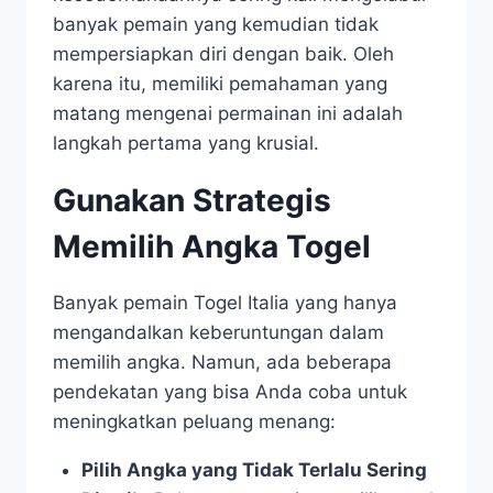
banyak pemain yang kemudian tidak
mempersiapkan diri dengan baik. Oleh
karena itu, memiliki pemahaman yang
matang mengenai permainan ini adalah
langkah pertama yang krusial.
Gunakan Strategis
Memilih Angka Togel
Banyak pemain Togel Italia yang hanya
mengandalkan keberuntungan dalam
memilih angka. Namun, ada beberapa
pendekatan yang bisa Anda coba untuk
meningkatkan peluang menang:
Pilih Angka yang Tidak Terlalu Sering