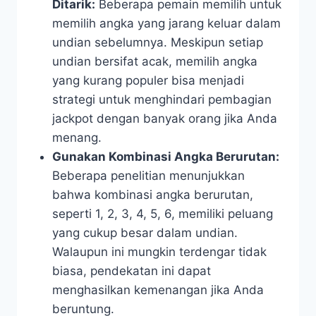
Ditarik:
Beberapa pemain memilih untuk
memilih angka yang jarang keluar dalam
undian sebelumnya. Meskipun setiap
undian bersifat acak, memilih angka
yang kurang populer bisa menjadi
strategi untuk menghindari pembagian
jackpot dengan banyak orang jika Anda
menang.
Gunakan Kombinasi Angka Berurutan:
Beberapa penelitian menunjukkan
bahwa kombinasi angka berurutan,
seperti 1, 2, 3, 4, 5, 6, memiliki peluang
yang cukup besar dalam undian.
Walaupun ini mungkin terdengar tidak
biasa, pendekatan ini dapat
menghasilkan kemenangan jika Anda
beruntung.