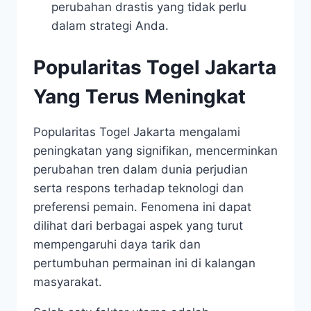
perubahan drastis yang tidak perlu
dalam strategi Anda.
Popularitas Togel Jakarta
Yang Terus Meningkat
Popularitas Togel Jakarta mengalami
peningkatan yang signifikan, mencerminkan
perubahan tren dalam dunia perjudian
serta respons terhadap teknologi dan
preferensi pemain. Fenomena ini dapat
dilihat dari berbagai aspek yang turut
mempengaruhi daya tarik dan
pertumbuhan permainan ini di kalangan
masyarakat.