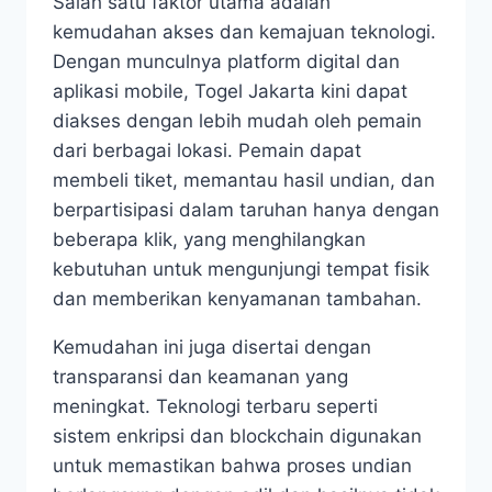
Salah satu faktor utama adalah
kemudahan akses dan kemajuan teknologi.
Dengan munculnya platform digital dan
aplikasi mobile, Togel Jakarta kini dapat
diakses dengan lebih mudah oleh pemain
dari berbagai lokasi. Pemain dapat
membeli tiket, memantau hasil undian, dan
berpartisipasi dalam taruhan hanya dengan
beberapa klik, yang menghilangkan
kebutuhan untuk mengunjungi tempat fisik
dan memberikan kenyamanan tambahan.
Kemudahan ini juga disertai dengan
transparansi dan keamanan yang
meningkat. Teknologi terbaru seperti
sistem enkripsi dan blockchain digunakan
untuk memastikan bahwa proses undian