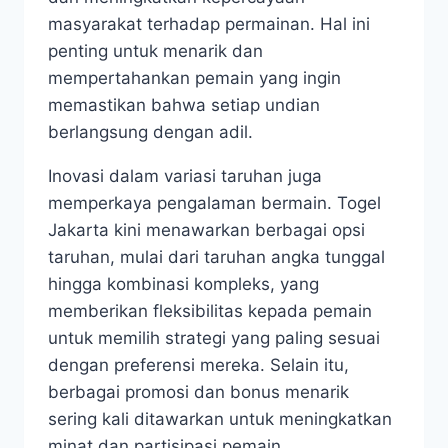
masyarakat terhadap permainan. Hal ini
penting untuk menarik dan
mempertahankan pemain yang ingin
memastikan bahwa setiap undian
berlangsung dengan adil.
Inovasi dalam variasi taruhan juga
memperkaya pengalaman bermain. Togel
Jakarta kini menawarkan berbagai opsi
taruhan, mulai dari taruhan angka tunggal
hingga kombinasi kompleks, yang
memberikan fleksibilitas kepada pemain
untuk memilih strategi yang paling sesuai
dengan preferensi mereka. Selain itu,
berbagai promosi dan bonus menarik
sering kali ditawarkan untuk meningkatkan
minat dan partisipasi pemain.