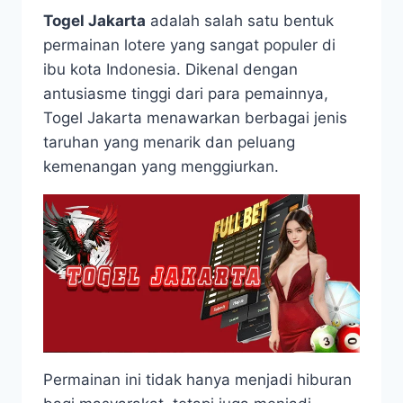
Togel Jakarta
adalah salah satu bentuk
permainan lotere yang sangat populer di
ibu kota Indonesia. Dikenal dengan
antusiasme tinggi dari para pemainnya,
Togel Jakarta menawarkan berbagai jenis
taruhan yang menarik dan peluang
kemenangan yang menggiurkan.
Permainan ini tidak hanya menjadi hiburan