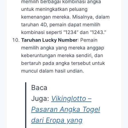
memilih berbagai kombinasi angka
untuk meningkatkan peluang
kemenangan mereka. Misalnya, dalam
taruhan 4D, pemain dapat memilih
kombinasi seperti “1234” dan “1243.”
Taruhan Lucky Number
: Pemain
memilih angka yang mereka anggap
keberuntungan mereka sendiri, dan
bertaruh pada angka tersebut untuk
muncul dalam hasil undian.
Baca
Juga:
Vikinglotto –
Pasaran Angka Togel
dari Eropa yang