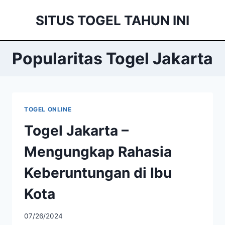
Skip
SITUS TOGEL TAHUN INI
to
content
Popularitas Togel Jakarta
TOGEL ONLINE
Togel Jakarta –
Mengungkap Rahasia
Keberuntungan di Ibu
Kota
07/26/2024