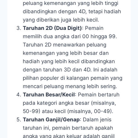
peluang kemenangan yang lebih tinggi
dibandingkan dengan 4D, tetapi hadiah
yang diberikan juga lebih kecil.
Taruhan 2D (Dua Digit)
: Pemain
memilih dua angka dari 00 hingga 99.
Taruhan 2D menawarkan peluang
kemenangan yang lebih besar dan
hadiah yang lebih kecil dibandingkan
dengan taruhan 3D dan 4D. Ini adalah
pilihan populer di kalangan pemain yang
mencari peluang menang lebih sering.
Taruhan Besar/Kecil
: Pemain bertaruh
pada kategori angka besar (misalnya,
50-99) atau kecil (misalnya, 00-49).
Taruhan Ganjil/Genap
: Dalam jenis
taruhan ini, pemain bertaruh apakah
angka yang akan keluar adalah ganjil