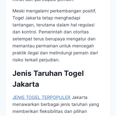
Meski mengalami perkembangan positif,
Togel Jakarta tetap menghadapi
tantangan, terutama dalam hal regulasi
dan kontrol. Pemerintah dan otoritas
setempat terus berupaya mengatur dan
memantau permainan untuk mencegah
praktik ilegal dan melindungi pemain dari
risiko terkait perjudian.
Jenis Taruhan Togel
Jakarta
JENIS TOGEL TERPOPULER
Jakarta
menawarkan berbagai jenis taruhan yang
memberikan fleksibilitas dan pilihan