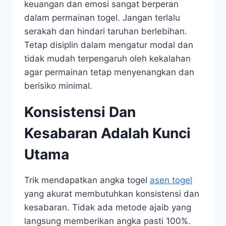
keuangan dan emosi sangat berperan
dalam permainan togel. Jangan terlalu
serakah dan hindari taruhan berlebihan.
Tetap disiplin dalam mengatur modal dan
tidak mudah terpengaruh oleh kekalahan
agar permainan tetap menyenangkan dan
berisiko minimal.
Konsistensi Dan
Kesabaran Adalah Kunci
Utama
Trik mendapatkan angka togel
asen togel
yang akurat membutuhkan konsistensi dan
kesabaran. Tidak ada metode ajaib yang
langsung memberikan angka pasti 100%.