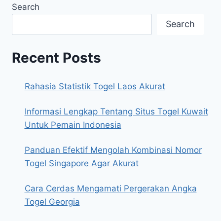
Search
Search
Recent Posts
Rahasia Statistik Togel Laos Akurat
Informasi Lengkap Tentang Situs Togel Kuwait
Untuk Pemain Indonesia
Panduan Efektif Mengolah Kombinasi Nomor
Togel Singapore Agar Akurat
Cara Cerdas Mengamati Pergerakan Angka
Togel Georgia