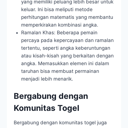
yang memiliki peluang lebih besar untuk
keluar. Ini bisa meliputi metode
perhitungan matematis yang membantu
memperkirakan kombinasi angka.
Ramalan Khas: Beberapa pemain
percaya pada kepercayaan dan ramalan
tertentu, seperti angka keberuntungan
atau kisah-kisah yang berkaitan dengan
angka. Memasukkan elemen ini dalam
taruhan bisa membuat permainan
menjadi lebih menarik.
Bergabung dengan
Komunitas Togel
Bergabung dengan komunitas togel juga