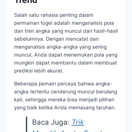
Salah satu rahasia penting dalam
permainan togel adalah menganalisis pola
dan tren angka yang muncul dari hasil-hasil
sebelumnya. Dengan mencatat dan
menganalisis angka-angka yang sering
muncul, Anda dapat menemukan pola yang
mungkin dapat membantu dalam membuat
prediksi lebih akurat.
Beberapa pemain percaya bahwa angka-
angka tertentu cenderung muncul berulang
kali, sehingga mereka bisa menjadi pilihan
yang baik ketika Anda memasang taruhan.
Baca Juga:
Trik