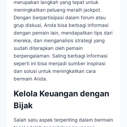
merupakan langkah yang tepat untuk
meningkatkan peluang meraih jackpot.
Dengan berpartisipasi dalam forum atau
grup diskusi, Anda bisa berbagi informasi
dengan pemain lain, mendapatkan tips dari
mereka, dan menganalisis strategi yang
sudah diterapkan oleh pemain
berpengalaman. Saling berbagi informasi
seperti ini bisa menjadi sumber inspirasi
dan solusi untuk meningkatkan cara
bermain Anda.
Kelola Keuangan dengan
Bijak
Salah satu aspek terpenting dalam bermain