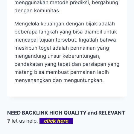
menggunakan metode prediksi, bergabung
dengan komunitas.
Mengelola keuangan dengan bijak adalah
beberapa langkah yang bisa diambil untuk
mencapai tujuan tersebut. Ingatlah bahwa
meskipun togel adalah permainan yang
mengandung unsur keberuntungan,
pendekatan yang tepat dan persiapan yang
matang bisa membuat permainan lebih
menyenangkan dan menguntungkan.
NEED BACKLINK HIGH QUALITY and RELEVANT
?
let us help.
click here