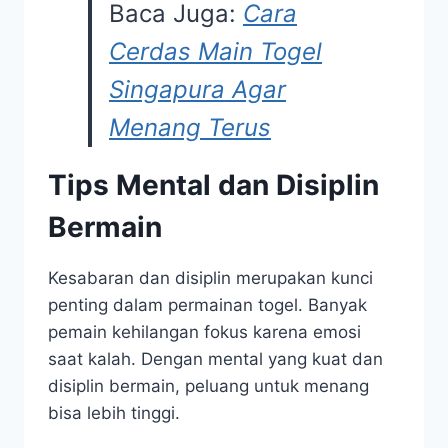
Baca Juga:
Cara
Cerdas Main Togel
Singapura Agar
Menang Terus
Tips Mental dan Disiplin
Bermain
Kesabaran dan disiplin merupakan kunci
penting dalam permainan togel. Banyak
pemain kehilangan fokus karena emosi
saat kalah. Dengan mental yang kuat dan
disiplin bermain, peluang untuk menang
bisa lebih tinggi.