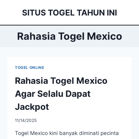
Skip
SITUS TOGEL TAHUN INI
to
content
Rahasia Togel Mexico
TOGEL ONLINE
Rahasia Togel Mexico
Agar Selalu Dapat
Jackpot
11/14/2025
Togel Mexico kini banyak diminati pecinta