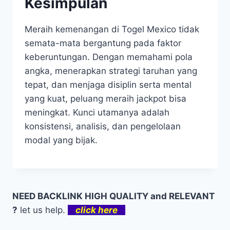
Kesimpulan
Meraih kemenangan di Togel Mexico tidak
semata-mata bergantung pada faktor
keberuntungan. Dengan memahami pola
angka, menerapkan strategi taruhan yang
tepat, dan menjaga disiplin serta mental
yang kuat, peluang meraih jackpot bisa
meningkat. Kunci utamanya adalah
konsistensi, analisis, dan pengelolaan
modal yang bijak.
NEED BACKLINK HIGH QUALITY and RELEVANT
?
let us help.
click here