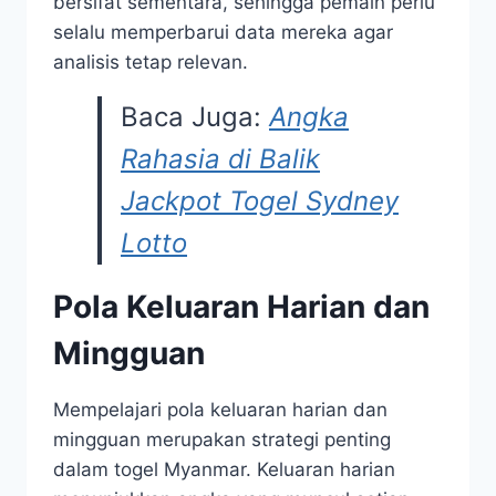
bersifat sementara, sehingga pemain perlu
selalu memperbarui data mereka agar
analisis tetap relevan.
Baca Juga:
Angka
Rahasia di Balik
Jackpot Togel Sydney
Lotto
Pola Keluaran Harian dan
Mingguan
Mempelajari pola keluaran harian dan
mingguan merupakan strategi penting
dalam togel Myanmar. Keluaran harian