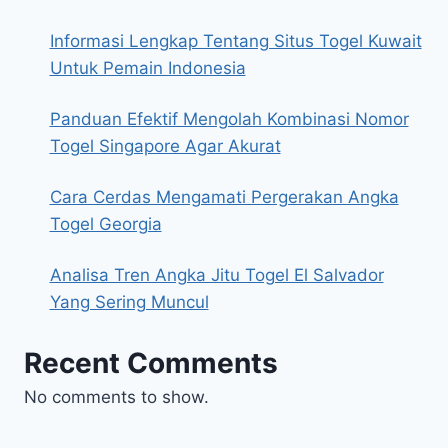
Informasi Lengkap Tentang Situs Togel Kuwait
Untuk Pemain Indonesia
Panduan Efektif Mengolah Kombinasi Nomor
Togel Singapore Agar Akurat
Cara Cerdas Mengamati Pergerakan Angka
Togel Georgia
Analisa Tren Angka Jitu Togel El Salvador
Yang Sering Muncul
Recent Comments
No comments to show.