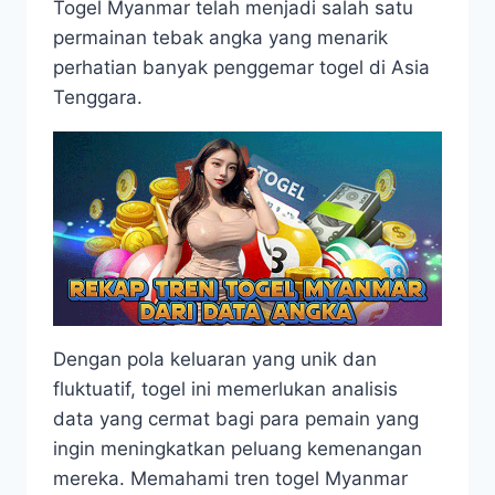
Togel Myanmar telah menjadi salah satu
permainan tebak angka yang menarik
perhatian banyak penggemar togel di Asia
Tenggara.
Dengan pola keluaran yang unik dan
fluktuatif, togel ini memerlukan analisis
data yang cermat bagi para pemain yang
ingin meningkatkan peluang kemenangan
mereka. Memahami tren togel Myanmar