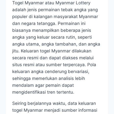
Togel Myanmar atau Myanmar Lottery
adalah jenis permainan tebak angka yang
populer di kalangan masyarakat Myanmar
dan negara tetangga. Permainan ini
biasanya menampilkan beberapa jenis
angka yang keluar secara rutin, seperti
angka utama, angka tambahan, dan angka
jitu. Keluaran togel Myanmar dilakukan
secara resmi dan dapat diakses melalui
situs resmi atau sumber terpercaya. Pola
keluaran angka cenderung bervariasi,
sehingga memerlukan analisis lebih
mendalam agar pemain dapat
mengidentifikasi tren tertentu.
Seiring berjalannya waktu, data keluaran
togel Myanmar menjadi sumber informasi