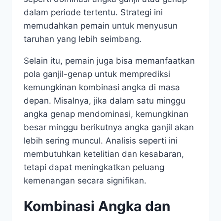
dalam periode tertentu. Strategi ini
memudahkan pemain untuk menyusun
taruhan yang lebih seimbang.
Selain itu, pemain juga bisa memanfaatkan
pola ganjil-genap untuk memprediksi
kemungkinan kombinasi angka di masa
depan. Misalnya, jika dalam satu minggu
angka genap mendominasi, kemungkinan
besar minggu berikutnya angka ganjil akan
lebih sering muncul. Analisis seperti ini
membutuhkan ketelitian dan kesabaran,
tetapi dapat meningkatkan peluang
kemenangan secara signifikan.
Kombinasi Angka dan