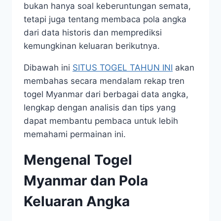
bukan hanya soal keberuntungan semata,
tetapi juga tentang membaca pola angka
dari data historis dan memprediksi
kemungkinan keluaran berikutnya.
Dibawah ini
SITUS TOGEL TAHUN INI
akan
membahas secara mendalam rekap tren
togel Myanmar dari berbagai data angka,
lengkap dengan analisis dan tips yang
dapat membantu pembaca untuk lebih
memahami permainan ini.
Mengenal Togel
Myanmar dan Pola
Keluaran Angka