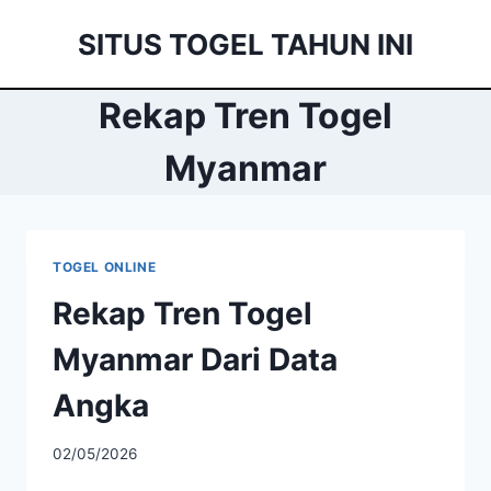
Skip
SITUS TOGEL TAHUN INI
to
content
Rekap Tren Togel
Myanmar
TOGEL ONLINE
Rekap Tren Togel
Myanmar Dari Data
Angka
02/05/2026