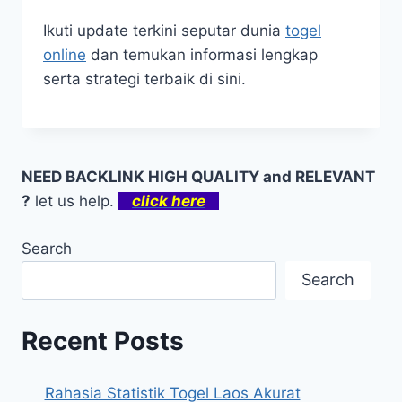
Ikuti update terkini seputar dunia
togel
online
dan temukan informasi lengkap
serta strategi terbaik di sini.
NEED BACKLINK HIGH QUALITY and RELEVANT
?
let us help.
click here
Search
Search
Recent Posts
Rahasia Statistik Togel Laos Akurat