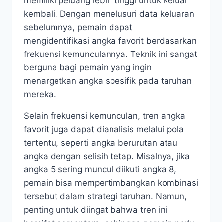
memiliki peluang lebih tinggi untuk keluar
kembali. Dengan menelusuri data keluaran
sebelumnya, pemain dapat
mengidentifikasi angka favorit berdasarkan
frekuensi kemunculannya. Teknik ini sangat
berguna bagi pemain yang ingin
menargetkan angka spesifik pada taruhan
mereka.
Selain frekuensi kemunculan, tren angka
favorit juga dapat dianalisis melalui pola
tertentu, seperti angka berurutan atau
angka dengan selisih tetap. Misalnya, jika
angka 5 sering muncul diikuti angka 8,
pemain bisa mempertimbangkan kombinasi
tersebut dalam strategi taruhan. Namun,
penting untuk diingat bahwa tren ini