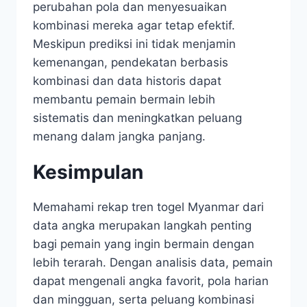
perubahan pola dan menyesuaikan
kombinasi mereka agar tetap efektif.
Meskipun prediksi ini tidak menjamin
kemenangan, pendekatan berbasis
kombinasi dan data historis dapat
membantu pemain bermain lebih
sistematis dan meningkatkan peluang
menang dalam jangka panjang.
Kesimpulan
Memahami rekap tren togel Myanmar dari
data angka merupakan langkah penting
bagi pemain yang ingin bermain dengan
lebih terarah. Dengan analisis data, pemain
dapat mengenali angka favorit, pola harian
dan mingguan, serta peluang kombinasi