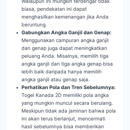
Walaupun ini mungkin terdengar tidak
biasa, pendekatan ini dapat
menghasilkan kemenangan jika Anda
beruntung.
Gabungkan Angka Ganjil dan Genap:
Menggunakan campuran angka ganjil
dan genap juga dapat meningkatkan
peluang Anda. Misalnya, memilih tiga
angka ganjil dan tiga angka genap bisa
lebih baik daripada hanya memilih
angka ganjil atau genap saja.
Perhatikan Pola dan Tren Sebelumnya:
Togel Kanada 2D memiliki pola angka
yang mungkin muncul secara berulang.
Meskipun tidak ada jaminan bahwa pola
ini akan terus berlanjut, mencermati
hasil sebelumnya bisa memberikan