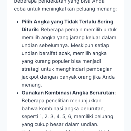
beberapa pendekatan yang bisa Anda
coba untuk meningkatkan peluang menang:
Pilih Angka yang Tidak Terlalu Sering
Ditarik:
Beberapa pemain memilih untuk
memilih angka yang jarang keluar dalam
undian sebelumnya. Meskipun setiap
undian bersifat acak, memilih angka
yang kurang populer bisa menjadi
strategi untuk menghindari pembagian
jackpot dengan banyak orang jika Anda
menang.
Gunakan Kombinasi Angka Berurutan:
Beberapa penelitian menunjukkan
bahwa kombinasi angka berurutan,
seperti 1, 2, 3, 4, 5, 6, memiliki peluang
yang cukup besar dalam undian.