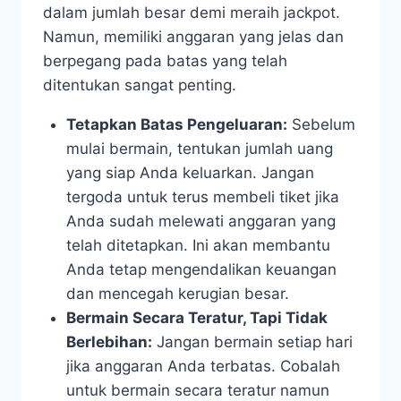
dalam jumlah besar demi meraih jackpot.
Namun, memiliki anggaran yang jelas dan
berpegang pada batas yang telah
ditentukan sangat penting.
Tetapkan Batas Pengeluaran:
Sebelum
mulai bermain, tentukan jumlah uang
yang siap Anda keluarkan. Jangan
tergoda untuk terus membeli tiket jika
Anda sudah melewati anggaran yang
telah ditetapkan. Ini akan membantu
Anda tetap mengendalikan keuangan
dan mencegah kerugian besar.
Bermain Secara Teratur, Tapi Tidak
Berlebihan:
Jangan bermain setiap hari
jika anggaran Anda terbatas. Cobalah
untuk bermain secara teratur namun