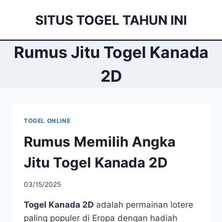
Skip
SITUS TOGEL TAHUN INI
to
content
Rumus Jitu Togel Kanada
2D
TOGEL ONLINE
Rumus Memilih Angka
Jitu Togel Kanada 2D
03/15/2025
Togel Kanada 2D
adalah permainan lotere
paling populer di Eropa dengan hadiah