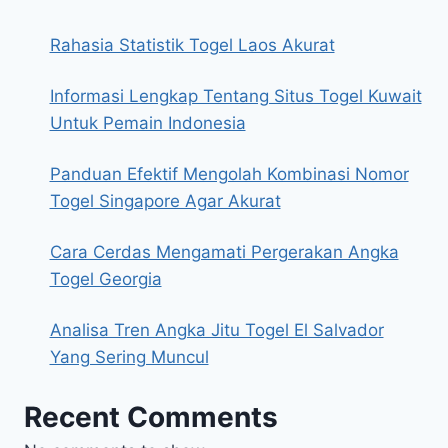
Rahasia Statistik Togel Laos Akurat
Informasi Lengkap Tentang Situs Togel Kuwait
Untuk Pemain Indonesia
Panduan Efektif Mengolah Kombinasi Nomor
Togel Singapore Agar Akurat
Cara Cerdas Mengamati Pergerakan Angka
Togel Georgia
Analisa Tren Angka Jitu Togel El Salvador
Yang Sering Muncul
Recent Comments