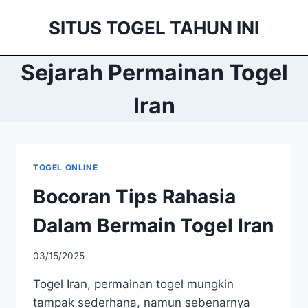
Skip
SITUS TOGEL TAHUN INI
to
content
Sejarah Permainan Togel
Iran
TOGEL ONLINE
Bocoran Tips Rahasia
Dalam Bermain Togel Iran
03/15/2025
Togel Iran, permainan togel mungkin
tampak sederhana, namun sebenarnya