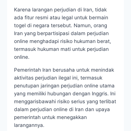
Karena larangan perjudian di Iran, tidak
ada fitur resmi atau legal untuk bermain
togel di negara tersebut. Namun, orang
Iran yang berpartisipasi dalam perjudian
online menghadapi risiko hukuman berat,
termasuk hukuman mati untuk perjudian
online.
Pemerintah Iran berusaha untuk menindak
aktivitas perjudian ilegal ini, termasuk
penutupan jaringan perjudian online utama
yang memiliki hubungan dengan Inggris. Ini
menggarisbawahi risiko serius yang terlibat
dalam perjudian online di Iran dan upaya
pemerintah untuk menegakkan
larangannya.