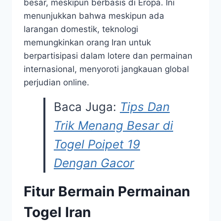
besar, meskipun berbasis di Eropa. Ini
menunjukkan bahwa meskipun ada
larangan domestik, teknologi
memungkinkan orang Iran untuk
berpartisipasi dalam lotere dan permainan
internasional, menyoroti jangkauan global
perjudian online.
Baca Juga:
Tips Dan
Trik Menang Besar di
Togel Poipet 19
Dengan Gacor
Fitur Bermain Permainan
Togel Iran