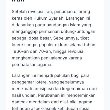
Setelah revolusi Iran, perjudian dilarang
keras oleh Hukum Syariah. Larangan ini
didasarkan pada pandangan Islam yang
menganggap permainan untung-untungan
sebagai dosa besar. Sebelumnya, tiket
lotere sangat populer di Iran selama tahun
1960-an dan 70-an, hingga revolusi
menghentikan penjualannya karena
pembatasan agama.
Larangan ini menjadi pukulan bagi para
penggemar lotere, yang sebelumnya
menikmati antisipasi dan kegembiraan dari
hasil undian. Perubahan ini mencerminkan
dampak mendalam dari nilai-nilai agama
terhadap aspek-aspek kehidupan sosial