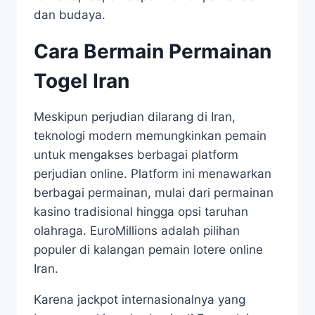
dan budaya.
Cara Bermain Permainan
Togel Iran
Meskipun perjudian dilarang di Iran,
teknologi modern memungkinkan pemain
untuk mengakses berbagai platform
perjudian online. Platform ini menawarkan
berbagai permainan, mulai dari permainan
kasino tradisional hingga opsi taruhan
olahraga. EuroMillions adalah pilihan
populer di kalangan pemain lotere online
Iran.
Karena jackpot internasionalnya yang