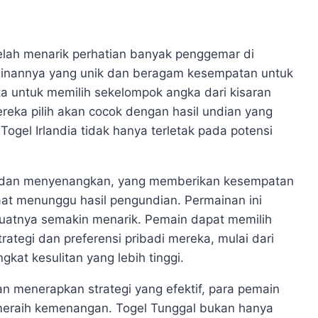
telah menarik perhatian banyak penggemar di
mainannya yang unik dan beragam kesempatan untuk
ta untuk memilih sekelompok angka dari kisaran
reka pilih akan cocok dengan hasil undian yang
 Togel Irlandia tidak hanya terletak pada potensi
 dan menyenangkan, yang memberikan kesempatan
t menunggu hasil pengundian.​ Permainan ini
buatnya semakin menarik. Pemain dapat memilih
rategi dan preferensi pribadi mereka, mulai dari
kat kesulitan yang lebih tinggi.
menerapkan strategi yang efektif, para pemain
meraih kemenangan. Togel Tunggal bukan hanya