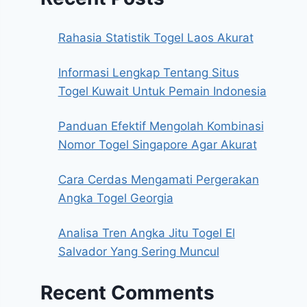
Rahasia Statistik Togel Laos Akurat
Informasi Lengkap Tentang Situs
Togel Kuwait Untuk Pemain Indonesia
Panduan Efektif Mengolah Kombinasi
Nomor Togel Singapore Agar Akurat
Cara Cerdas Mengamati Pergerakan
Angka Togel Georgia
Analisa Tren Angka Jitu Togel El
Salvador Yang Sering Muncul
Recent Comments