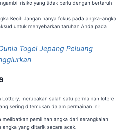
gambil risiko yang tidak perlu dengan bertaruh
ngka Kecil: Jangan hanya fokus pada angka-angka
rmaksud untuk menyebarkan taruhan Anda pada
Dunia Togel Jepang Peluang
nggiurkan
a
ish Lottery, merupakan salah satu permainan lotere
yang sering ditemukan dalam permainan ini:
a melibatkan pemilihan angka dari serangkaian
angka yang ditarik secara acak.